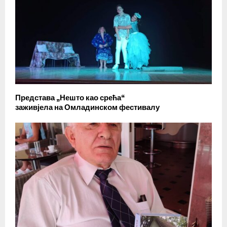
Представа „Нешто као срећа“
заживјела на Омладинском фестивалу