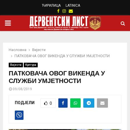
ЋИРИЛИЦА
LATINICA
Facebook
Instagram
Email
PRIMARY
MENU
Насловна
Вијести
ПАТКОВАЧА ОВОГ ВИКЕНДА У СЛУЖБИ УМЈЕТНОСТИ
Вијести
Култура
ПАТКОВАЧА ОВОГ ВИКЕНДА У
СЛУЖБИ УМЈЕТНОСТИ
09/08/2019
ПОДЈЕЛИ
0