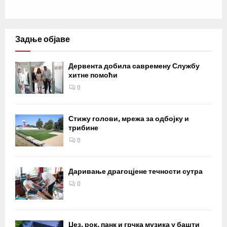
Задње објаве
Дервента добила савремену Службу
хитне помоћи
0
Стижу голови, мрежа за одбојку и
трибине
0
Даривање драгоцјене течности сутра
0
Џез, рок, панк и грчка музика у башти