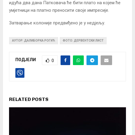
идућа два дана Патковача ће бити плато на којем ће
умјетници на платно преносити своје импресије.
Затварање колоније предвиђено је у недјељу.
АУТОР: ДАЛИБОРКА РОГИЋ
ФОТО: ДЕРВЕНТСКИ ЛИСТ
ПОДЈЕЛИ
0
RELATED POSTS