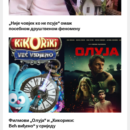
„Није човјек ко не псује“ омаж
посебном друштвеном феномену
Филмови „Олуја“ и „Кикорики:
Већ виђено“ у сриједу