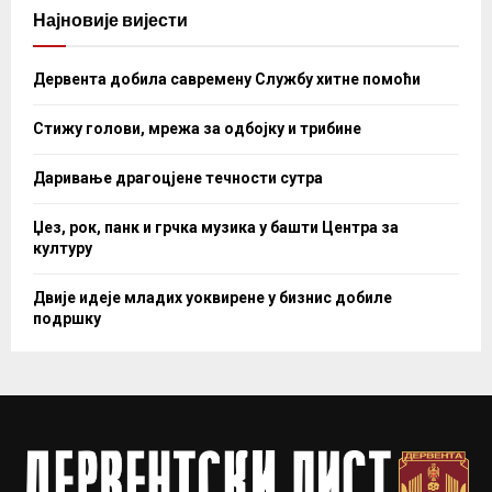
Најновије вијести
Дервента добила савремену Службу хитне помоћи
Стижу голови, мрежа за одбојку и трибине
Даривање драгоцјене течности сутра
Џез, рок, панк и грчка музика у башти Центра за
културу
Двије идеје младих уоквирене у бизнис добиле
подршку