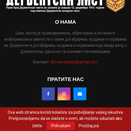
О НАМА
Циљ листа је правовремено, објективно и истинито
информисање јавности о свим догађајима, људима и појавама
из Дервенте и догађајима, људима и појавама које имају везу с
Дервентом, односно са њеним становницима.
Контакт:
derventskilist@gmail.com
ПРАТИТЕ НАС
Ova web stranica koristi kolačiće za poboljšanje vašeg iskustva.
Pretpostavljamo da se slažete s ovim, ali možete odustati ako
@2022 - www.derventskilist.net. Сва права задржана. Дизајнирао и развио
želite.
Prihvatam
Pročitaj još
ProCreative Studio