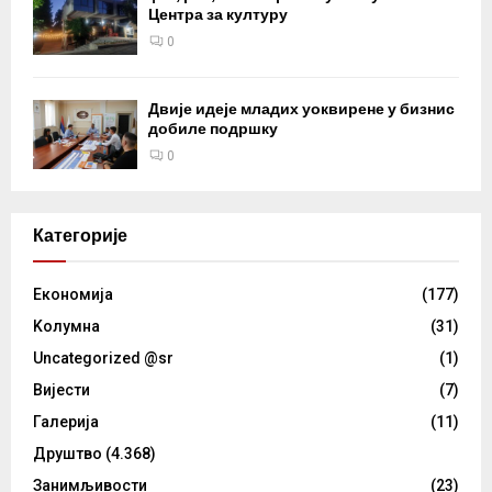
Центра за културу
0
Двије идеје младих уоквирене у бизнис
добиле подршку
0
Категорије
Eкономија
(177)
Kолумнa
(31)
Uncategorized @sr
(1)
Вијести
(7)
Галерија
(11)
Друштво
(4.368)
Занимљивости
(23)