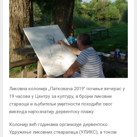
Ликовна колонија „Патковача 2019“ почиње вечерас у
19 часова у Центру за културу, а бројни ликовни
стараоци и љубитељи умјетности походиће овог
викенда најпознатију дервентску плажу.
Колонију већ годинама организује дервентско
Удружење ликовних стваралаца (УЛИКС), а током