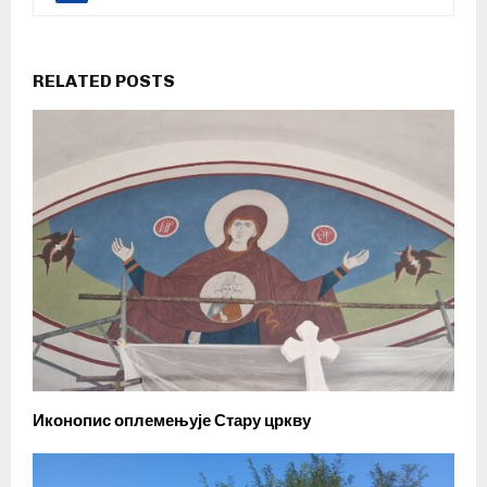
RELATED POSTS
Иконопис оплемењује Стару цркву