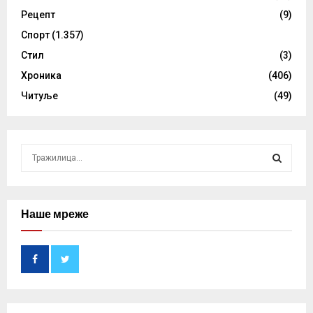
Рецепт
(9)
Спорт
(1.357)
Стил
(3)
Хроника
(406)
Читуље
(49)
S
e
a
S
r
c
Наше мреже
E
h
f
A
o
r
R
:
C