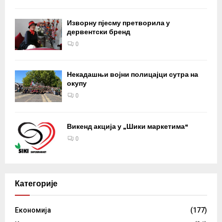
Изворну пјесму претворила у
дервентски бренд
0
Некадашњи војни полицајци сутра на
окупу
0
Викенд акција у „Шики маркетима“
0
Категорије
Eкономија
(177)