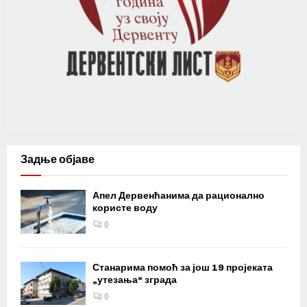
Задње објаве
Апел Дервенћанима да рационално
користе воду
0
Станарима помоћ за још 19 пројеката
„утезања“ зграда
0