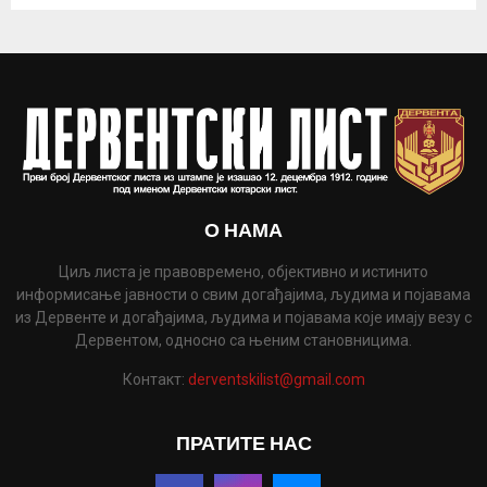
О НАМА
Циљ листа је правовремено, објективно и истинито
информисање јавности о свим догађајима, људима и појавама
из Дервенте и догађајима, људима и појавама које имају везу с
Дервентом, односно са њеним становницима.
Контакт:
derventskilist@gmail.com
ПРАТИТЕ НАС