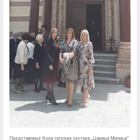
Представнице Кола српских сестара „Царица Милица“