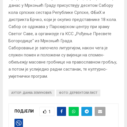
данас у Мркоњић Граду присуствују десетом Сабору
кола српских сестара Републике Српске, ФБиХ и
дистрикта Брчко, који је окупио представнике 18 кола.
Сабор се одржава у Парохијском центру при храму
Светог Саве, а организује га КСС „Рођење Пресвете
Богородице“ из Мркоњић Града.
Саборовање је започело литургијом, након чега је
служен помен и положени су вијенци на спомен-
обиљежју масовне гробнице на православном гробљу,
а потом је услиједио радни састанак, те културно-
умјетнички програм.
АУТОР: ДАНКА ЗЕМУНОВИЋ
ФОТО: ДЕРВЕНТСКИ ЛИСТ
ПОДЈЕЛИ
1