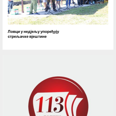
Ловци у недјељу упоређују
стрељачке вјештине