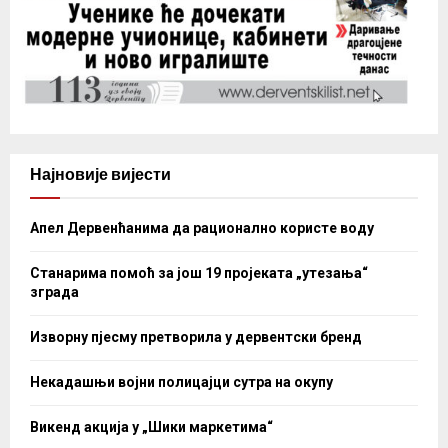
Најновије вијести
Апел Дервенћанима да рационално користе воду
Станарима помоћ за још 19 пројеката „утезања“
зграда
Изворну пјесму претворила у дервентски бренд
Некадашњи војни полицајци сутра на окупу
Викенд акција у „Шики маркетима“