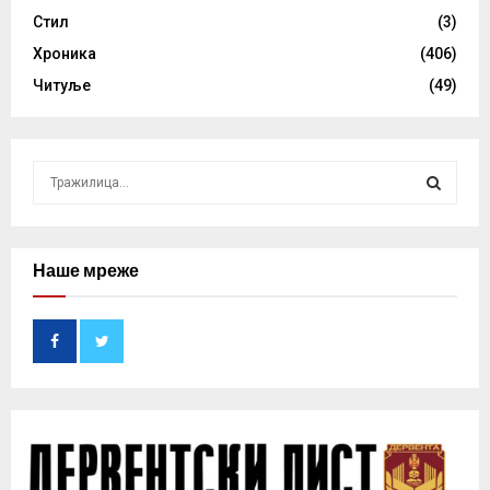
Стил
(3)
Хроника
(406)
Читуље
(49)
S
e
a
S
r
c
Наше мреже
E
h
f
A
o
r
R
:
C
H