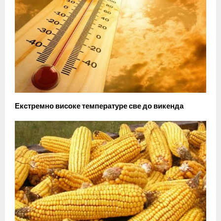
Екстремно високе температуре све до викенда