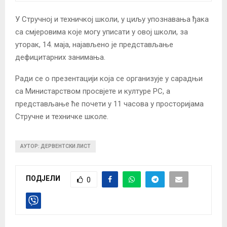
У Стручној и техничкој школи, у циљу упознавања ђака
са смјеровима које могу уписати у овој школи, за
уторак, 14. маја, најављено је представљање
дефицитарних занимања.
Ради се о презентацији која се организује у сарадњи
са Министарством просвјете и културе РС, а
представљање ће почети у 11 часова у просторијама
Стручне и техничке школе.
АУТОР: ДЕРВЕНТСКИ ЛИСТ
ПОДЈЕЛИ
0