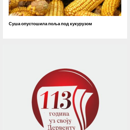
Суша опустошила поља под кукурузом