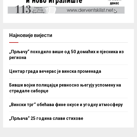
Најновије вијести
„Прљачу“ походило више од 50 домаћих и пјесника из
региона
Центар града вечерас је винска променада
Бивши војни полицајци ревносно његују успомену на
страдале саборце
„Вински трг“ обећава фине окусе и угодну атмосферу
„Прљача“ 25 година слави стихове