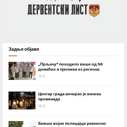
Задње објаве
„Прљачу“ походило више од 50
домаћих и пјесника из региона
0
Центар града вечерас је винска
променада
0
Бивши војни полицајци ревносно