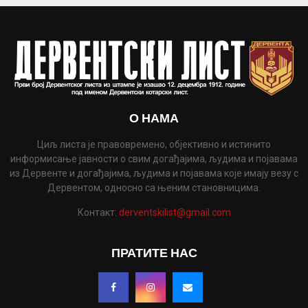
О НАМА
Циљ листа је правовремено, објективно и истинито
информисање јавности о свим догађајима, људима и појавама
из Дервенте и догађајима, људима и појавама које имају везу с
Дервентом, односно са њеним становницима.
Контакт:
derventskilist@gmail.com
ПРАТИТЕ НАС