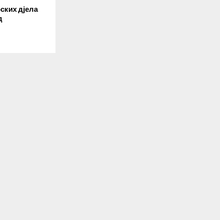
ских дјела
д