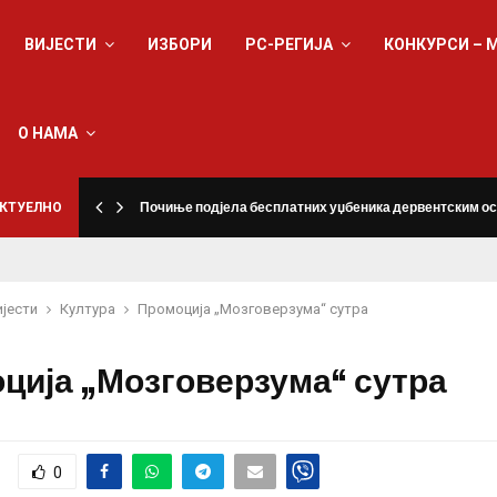
ВИЈЕСТИ
ИЗБОРИ
РС-РЕГИЈА
КОНКУРСИ – 
О НАМА
КТУЕЛНО
Почиње подјела бесплатних уџбеника дервентским о
ијести
Култура
Промоција „Мозговерзума“ сутра
ција „Мозговерзума“ сутра
0