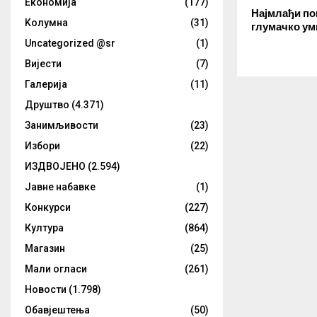
Eкономија
(177)
Најмлађи по
Kолумнa
(31)
глумачко ум
Uncategorized @sr
(1)
Вијести
(7)
Галерија
(11)
Друштво
(4.371)
Занимљивости
(23)
Избори
(22)
ИЗДВОЈЕНО
(2.594)
Јавне набавке
(1)
Конкурси
(227)
Култура
(864)
Магазин
(25)
Мали огласи
(261)
Новости
(1.798)
Обавјештења
(50)