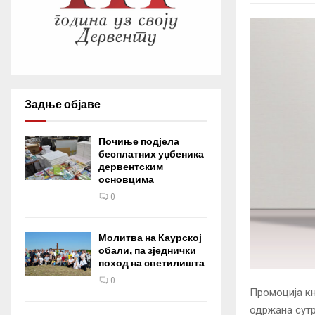
Задње објаве
Почиње подјела
бесплатних уџбеника
дервентским
основцима
0
Молитва на Каурској
обали, па зједнички
поход на светилишта
0
Промоција књ
одржана сутр