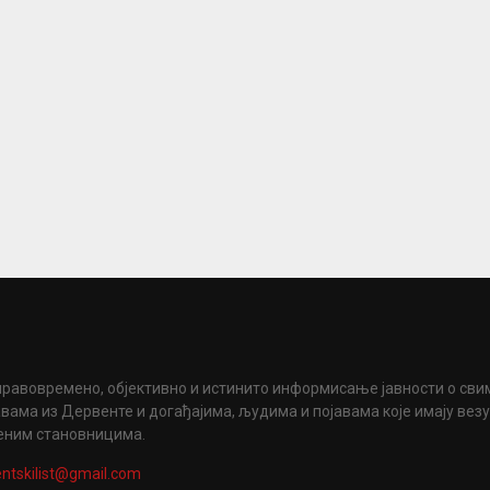
правовремено, објективно и истинито информисање јавности о сви
вама из Дервенте и догађајима, људима и појавама које имају вез
еним становницима.
ntskilist@gmail.com