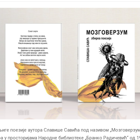
иге поезије аутора Славише Савића под називом „Мозговерзум
а у просторијама Народне библиотеке „Бранко Радичевић“ од 1