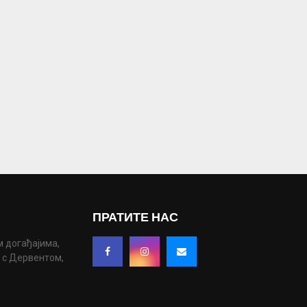
ПРАТИТЕ НАС
м догађајима,
у с Дервентом,