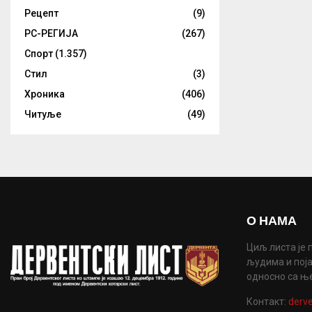
Рецепт
(9)
РС-РЕГИЈА
(267)
Спорт
(1.357)
Стил
(3)
Хроника
(406)
Читуље
(49)
О НАМА
Циљ листа је 
људима и поја
односно са њ
Контакт:
derve