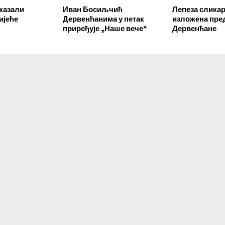
казали
Иван Босиљчић
Лепеза сликар
ијеће
Дервенћанима у петак
изложена пре
приређује „Наше вече“
Дервенћане