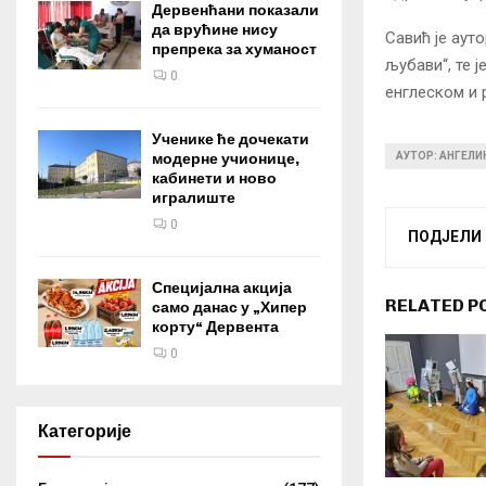
Дервенћани показали
да врућине нису
Савић је ауто
препрека за хуманост
љубави“, те 
0
енглеском и 
Ученике ће дочекати
модерне учионице,
АУТОР: АНГЕЛ
кабинети и ново
игралиште
0
ПОДЈЕЛИ
Специјална акција
RELATED P
само данас у „Хипер
корту“ Дервента
0
Категорије