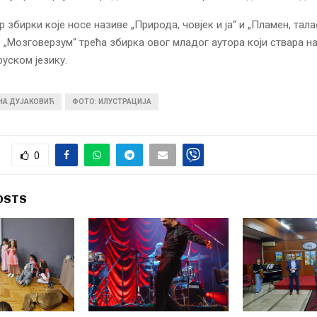
р збирки које носе називе „Природа, човјек и ја“ и „Пламен, тала
је „Мозговерзум“ трећа збирка овог младог аутора који ствара н
руском језику.
ИНА ДУЈАКОВИЋ
ФОТО: ИЛУСТРАЦИЈА
0
OSTS