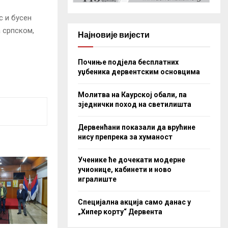
с и бусен
а српском,
Најновије вијести
Почиње подјела бесплатних
уџбеника дервентским основцима
Молитва на Каурској обали, па
зједнички поход на светилишта
Дервенћани показали да врућине
нису препрека за хуманост
Ученике ће дочекати модерне
учионице, кабинети и ново
игралиште
Специјална акција само данас у
„Хипер корту“ Дервента