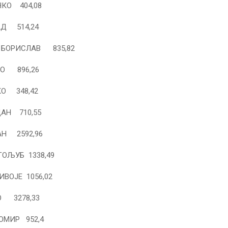
КО 404,08
АД 514,24
 БОРИСЛАВ 835,82
О 896,26
КО 348,42
АН 710,55
АН 2592,96
ОЉУБ 1338,49
ВОЈЕ 1056,02
О 3278,33
ОМИР 952,4