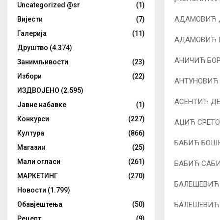
Uncategorized @sr
(1)
АДАМОВИЋ 
Вијести
(7)
Галерија
(11)
АДАМОВИЋ 
Друштво
(4.374)
АНИЧИЋ БОР
Занимљивости
(23)
Избори
(22)
АНТУНОВИЋ
ИЗДВОЈЕНО
(2.595)
АСЕНТИЋ ДЕ
Јавне набавке
(1)
Конкурси
(227)
АЏИЋ СРЕТ
Култура
(866)
БАБИЋ БОШ
Магазин
(25)
Мали огласи
(261)
БАБИЋ САБИ
МАРКЕТИНГ
(270)
БАЛЕШЕВИЋ 
Новости
(1.799)
БАЛЕШЕВИЋ
Обавјештења
(50)
Рецепт
(9)