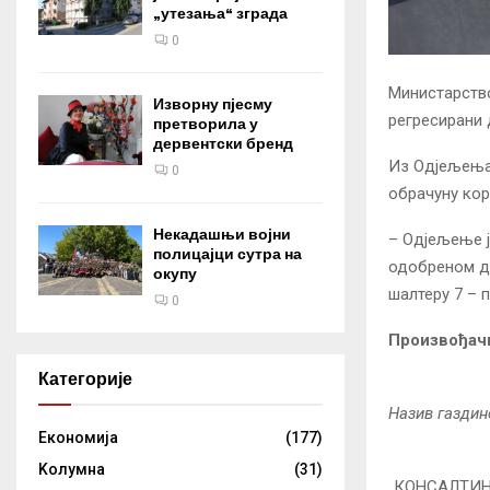
„утезања“ зграда
0
Министарств
Изворну пјесму
регресирани 
претворила у
дервентски бренд
Из Одјељења 
0
обрачуну кор
Некадашњи војни
– Одјељење ј
полицајци сутра на
одобреном ди
окупу
шалтеру 7 – 
0
Произвођачи
Категорије
Назив га
Eкономија
(177)
Kолумнa
(31)
„КОНСАЛТИНГ