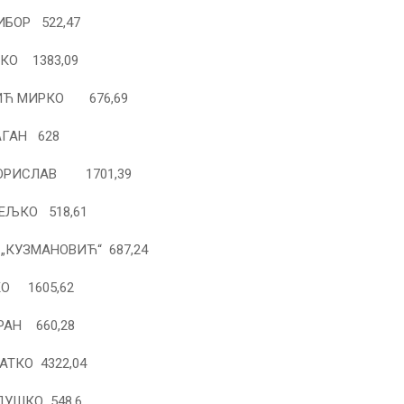
БОР 522,47
КО 1383,09
ИЋ МИРКО 676,69
АГАН 628
ОРИСЛАВ 1701,39
ЕЉКО 518,61
„КУЗМАНОВИЋ“ 687,24
О 1605,62
АН 660,28
АТКО 4322,04
УШКО 548,6