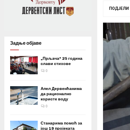
ПОДЈЕЛИ
Задње објаве
„Прљача“ 25 година
слави стихове
0
Апел Дервенћанима
да рационално
користе воду
0
Станарима помоћ за
још 19 пројеката