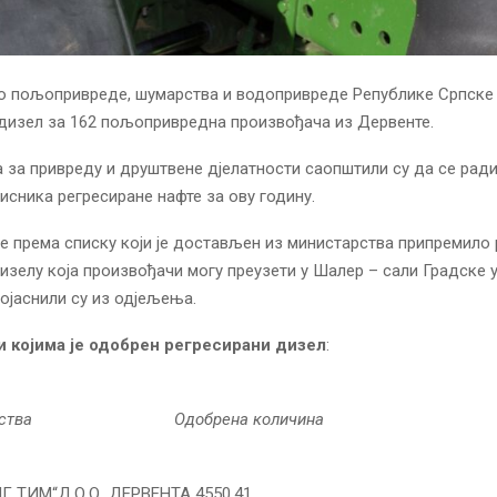
о пољопривреде, шумарства и водопривреде Републике Српске 
дизел за 162 пољопривредна произвођача из Дервенте.
за привреду и друштвене дјелатности саопштили су да се рад
исника регресиране нафте за ову годину.
е према списку који је достављен из министарства припремило
зелу која произвођачи могу преузети у Шалер – сали Градске 
појаснили су из одјељења.
 којима је одобрен регресирани дизел
:
здинства Одобрена количина
 ТИМ“Д.О.О ДЕРВЕНТА 4550,41