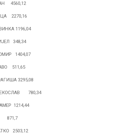
АН 4560,12
ЦА 2270,16
ВИНКА 1196,04
ЈЕЛ 348,34
МИР 1404,07
ВО 511,65
АГИША 3295,08
ЈЕКОСЛАВ 780,34
АМЕР 1214,44
О 871,7
ТКО 2503,12