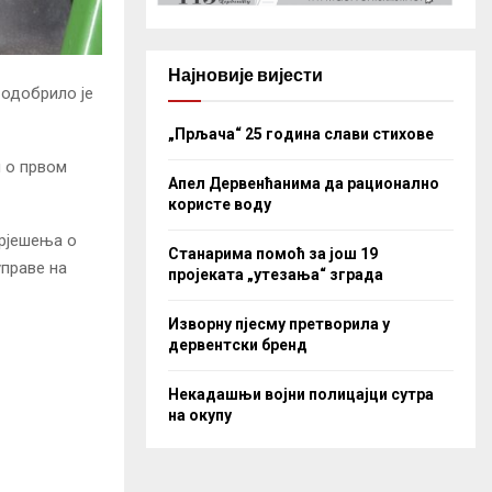
Најновије вијести
одобрило је
„Прљача“ 25 година слави стихове
и о првом
Апел Дервенћанима да рационално
користе воду
 рјешења о
Станарима помоћ за још 19
управе на
пројеката „утезања“ зграда
Изворну пјесму претворила у
дервентски бренд
Некадашњи војни полицајци сутра
на окупу