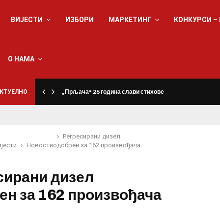
ВИЈЕСТИ
ИЗБОРИ
МАРКЕТИНГ
КОНКУРСИ –
О НАМА
КТУЕЛНО
„Прљача“ 25 година слави стихове
Регресирани дизел
ијести
Новости
одобрен за 162 произвођача
сирани дизел
ен за 162 произвођача