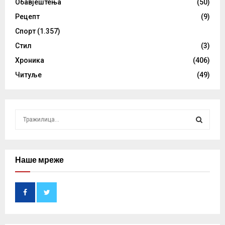
Обавјештења
(50)
Рецепт
(9)
Спорт
(1.357)
Стил
(3)
Хроника
(406)
Читуље
(49)
S
e
a
S
r
c
Наше мреже
E
h
f
A
o
r
R
:
C