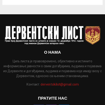
О НАМА
Циљ листа је правовремено, објективно и истинито
информисање јавности о свим догађајима, људима и појавама
из Дервенте и догађајима, људима и појавама које имају везу с
Дервентом, односно са њеним становницима.
Контакт:
derventskilist@gmail.com
ПРАТИТЕ НАС