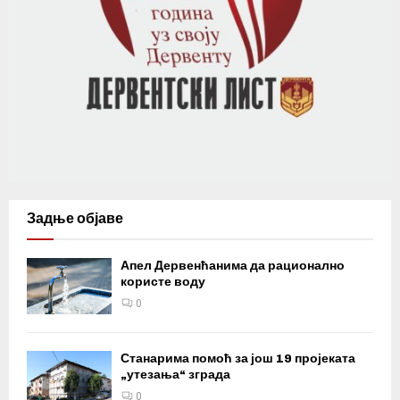
Задње објаве
Апел Дервенћанима да рационално
користе воду
0
Станарима помоћ за још 19 пројеката
„утезања“ зграда
0