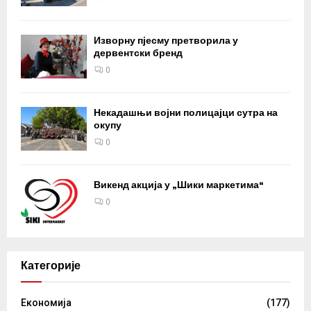
Изворну пјесму претворила у
дервентски бренд
0
Некадашњи војни полицајци сутра на
окупу
0
Викенд акција у „Шики маркетима“
0
Категорије
Eкономија
(177)