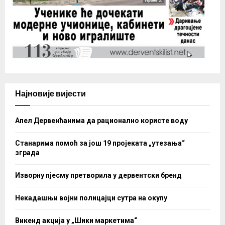
Најновије вијести
Апел Дервенћанима да рационално користе воду
Станарима помоћ за још 19 пројеката „утезања“
зграда
Изворну пјесму претворила у дервентски бренд
Некадашњи војни полицајци сутра на окупу
Викенд акција у „Шики маркетима“