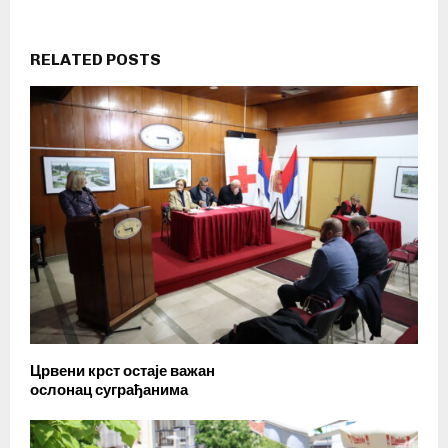
RELATED POSTS
Црвени крст остаје важан
ослонац суграђанима