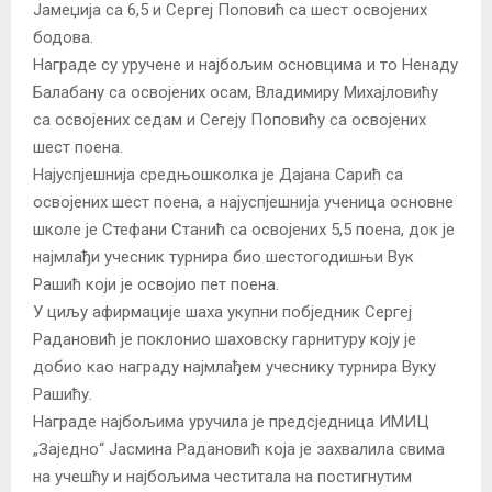
Јамеџија са 6,5 и Сергеј Поповић са шест освојених
бодова.
Награде су уручене и најбољим основцима и то Ненаду
Балабану са освојених осам, Владимиру Михајловићу
са освојених седам и Сегеју Поповићу са освојених
шест поена.
Најуспјешнија средњошколка је Дајана Сарић са
освојених шест поена, а најуспјешнија ученица основне
школе је Стефани Станић са освојених 5,5 поена, док је
најмлађи учесник турнира био шестогодишњи Вук
Рашић који је освојио пет поена.
У циљу афирмације шаха укупни побједник Сергеј
Радановић је поклонио шаховску гарнитуру коју је
добио као награду најмлађем учеснику турнира Вуку
Рашићу.
Награде најбољима уручила је предсједница ИМИЦ
„Заједно“ Јасмина Радановић која је захвалила свима
на учешћу и најбољима честитала на постигнутим