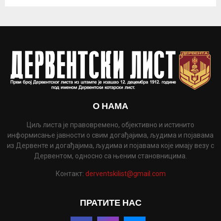
О НАМА
Циљ листа је правовремено, објективно и истинито
информисање јавности о свим догађајима, људима и појавама
из Дервенте и догађајима, људима и појавама које имају везу с
Дервентом, односно са њеним становницима.
Контакт:
derventskilist@gmail.com
ПРАТИТЕ НАС