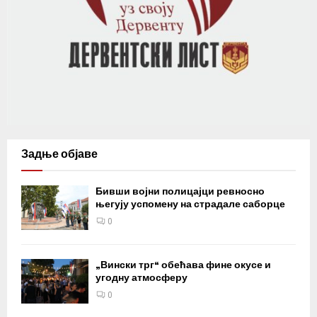
Задње објаве
Бивши војни полицајци ревносно
његују успомену на страдале саборце
0
„Вински трг“ обећава фине окусе и
угодну атмосферу
0