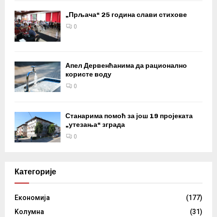
„Прљача“ 25 година слави стихове
0
Апел Дервенћанима да рационално
користе воду
0
Станарима помоћ за још 19 пројеката
„утезања“ зграда
0
Категорије
Eкономија
(177)
Kолумнa
(31)