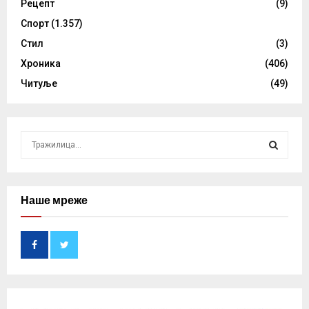
Рецепт
(9)
Спорт
(1.357)
Стил
(3)
Хроника
(406)
Читуље
(49)
S
e
a
S
r
c
Наше мреже
E
h
f
A
o
r
R
:
C