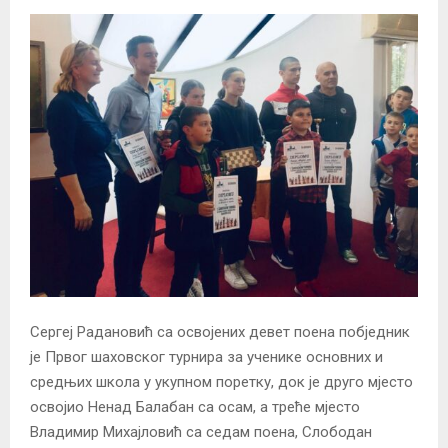
Сергеј Радановић са освојених девет поена побједник
је Првог шаховског турнира за ученике основних и
средњих школа у укупном поретку, док је друго мјесто
освојио Ненад Балабан са осам, а треће мјесто
Владимир Михајловић са седам поена, Слободан