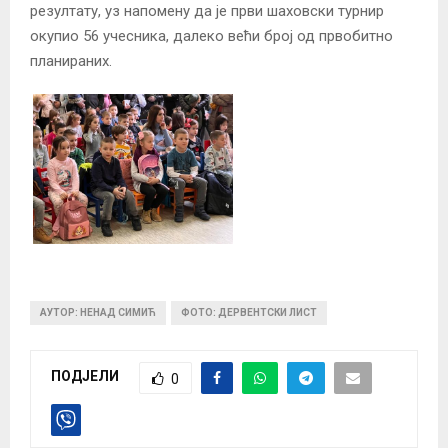
резултату, уз напомену да је први шаховски турнир
окупио 56 учесника, далеко већи број од првобитно
планираних.
АУТОР: НЕНАД СИМИЋ
ФОТО: ДЕРВЕНТСКИ ЛИСТ
ПОДЈЕЛИ
0