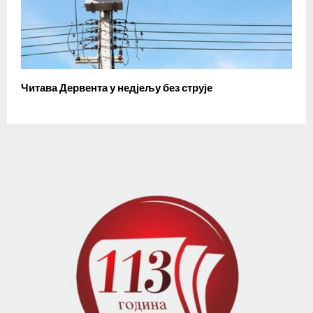
Читава Дервента у недјељу без струје