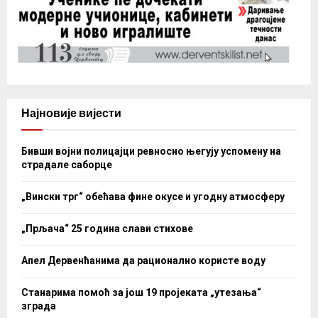
Најновије вијести
Бивши војни полицајци ревносно његују успомену на
страдале саборце
„Вински трг“ обећава фине окусе и угодну атмосферу
„Прљача“ 25 година слави стихове
Апел Дервенћанима да рационално користе воду
Станарима помоћ за још 19 пројеката „утезања“
зграда