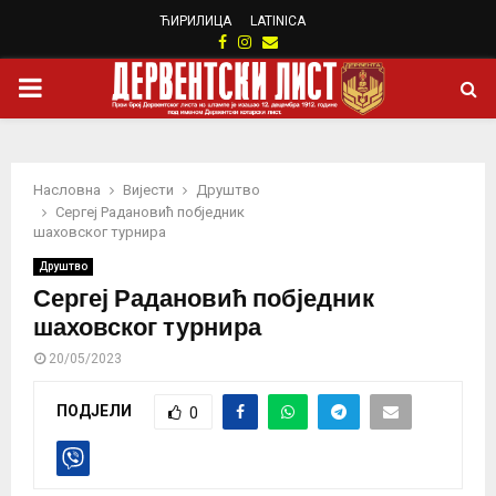
ЋИРИЛИЦА
LATINICA
Facebook
Instagram
Email
PRIMARY
MENU
Насловна
Вијести
Друштво
Сергеј Радановић побједник
шаховског турнира
Друштво
Сергеј Радановић побједник
шаховског турнира
20/05/2023
ПОДЈЕЛИ
0