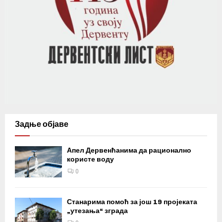
Задње објаве
Апел Дервенћанима да рационално
користе воду
0
Станарима помоћ за још 19 пројеката
„утезања“ зграда