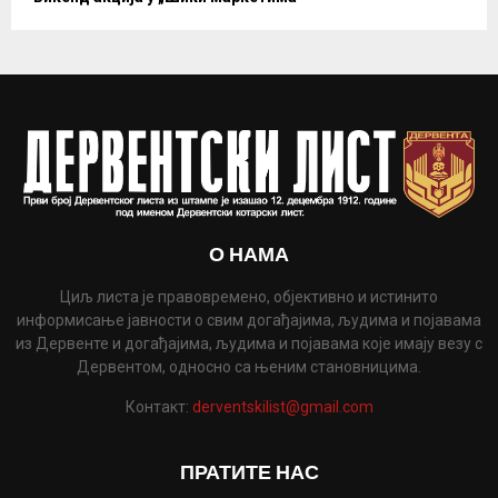
О НАМА
Циљ листа је правовремено, објективно и истинито
информисање јавности о свим догађајима, људима и појавама
из Дервенте и догађајима, људима и појавама које имају везу с
Дервентом, односно са њеним становницима.
Контакт:
derventskilist@gmail.com
ПРАТИТЕ НАС