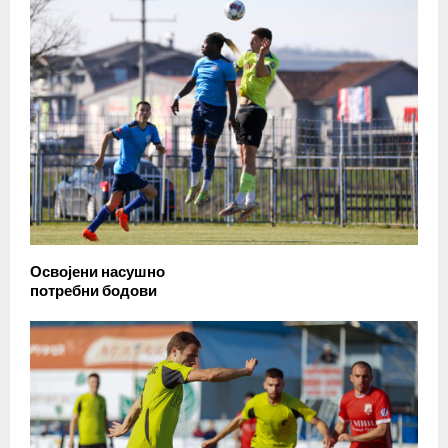
Освојени насушно
потребни бодови