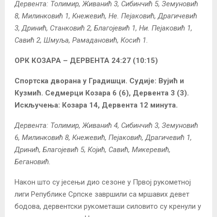
Дервента: Толимир, Живанић 3, Сибинчић 5, Земуновић
8, Милинковић 1, Кнежевић, Не. Пејаковић, Драгичевић
3, Дринић, Станковић 2, Благојевић 1, Ни. Пејаковић 1,
Савић 2, Шмуља, Рамадановић, Косић 1.
ОРК КОЗАРА – ДЕРВЕНТА 24:27 (10:15)
Спортска дворана у Градишци. Судије: Вујић и
Кузмић. Седмерци Козара 6 (6), Дервента 3 (3).
Искључења: Козара 14, Дервента 12 минута.
Дервента: Толимир, Живанић 4, Сибинчић 3, Земуновић
6, Милинковић 8, Кнежевић, Пејаковић, Драгичевић 1,
Дринић, Благојевић 5, Којић, Савић, Микеревић,
Бегановић.
Након што су јесењи дио сезоне у Првој рукометној
лиги Републике Српске завршили са мршавих девет
бодова, дервентски рукометаши силовито су кренули у