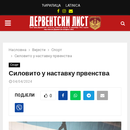
ЋИРИЛИЦА
LATINICA
Facebook
Instagram
Email
PRIMARY
MENU
Насловна
Вијести
Спорт
Силовито у наставку првенства
Спорт
Силовито у наставку првенства
04/04/2024
ПОДЈЕЛИ
0