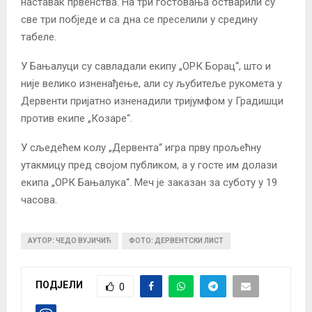
наставак првенства. На три гостовања остварили су
све три побједе и са дна се преселили у средину
табеле.
У Бањалуци су савладали екипу „ОРК Борац“, што и
није велико изненађење, али су љубитеље рукомета у
Дервенти пријатно изненадили тријумфом у Градишци
против екипе „Козаре“.
У сљедећем колу „Дервента“ игра прву прољећну
утакмицу пред својом публиком, а у госте им долази
екипа „ОРК Бањалука“. Меч је заказан за суботу у 19
часова.
АУТОР: ЧЕДО ВУЈИЧИЋ
ФОТО: ДЕРВЕНТСКИ ЛИСТ
ПОДЈЕЛИ
0