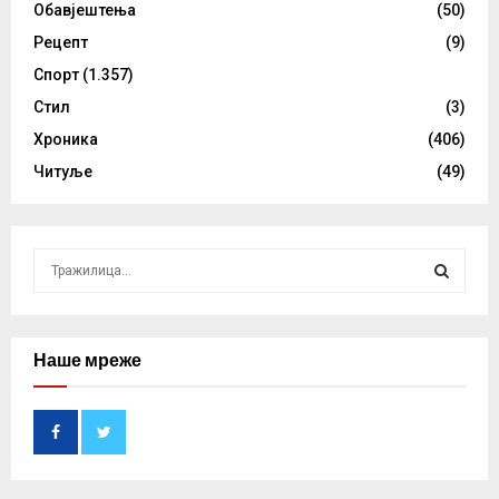
Обавјештења
(50)
Рецепт
(9)
Спорт
(1.357)
Стил
(3)
Хроника
(406)
Читуље
(49)
S
e
a
S
r
c
Наше мреже
E
h
f
A
o
r
R
:
C