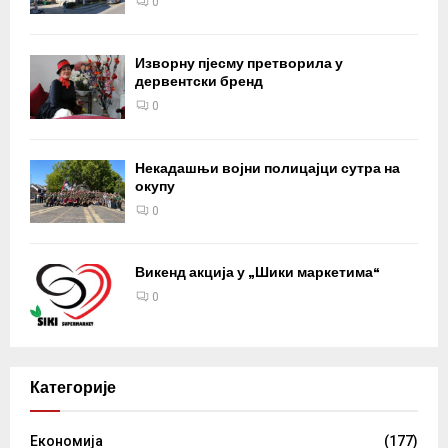
0
Изворну пјесму претворила у
дервентски бренд
0
Некадашњи војни полицајци сутра на
окупу
0
Викенд акција у „Шики маркетима“
0
Категорије
Eкономија
(177)