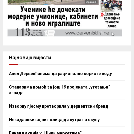
Најновије вијести
Апел Дервенћанима да рационално користе воду
Станарима помоћ за још 19 пројеката „утезања“
зграда
Изворну пјесму претворила у дервентски бренд
Некадашњи војни полицајци сутра на окупу
Викенд акција у „Шики маркетима“