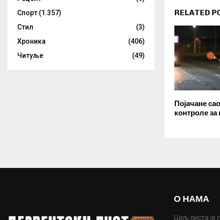
RELATED P
Спорт
(1.357)
Стил
(3)
Хроника
(406)
Читуље
(49)
Појачане са
контроле за
О НАМА
Циљ листа је 