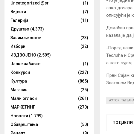
-То је једна 
Uncategorized @sr
(1)
лако дочара ш
Вијести
(7)
описујући је
Галерија
(11)
Домаћин прво
Друштво
(4.373)
казала је да
Занимљивости
(23)
Избори
(22)
-Поред наших
Теслића и Ср
ИЗДВОЈЕНО
(2.595)
а како чујем
Јавне набавке
(1)
Конкурси
(227)
Први Сајам к
Култура
(865)
Златаном Вид
Магазин
(25)
Мали огласи
(261)
АУТОР: ТАТЈАН
МАРКЕТИНГ
(270)
Новости
(1.799)
ПОДЈЕЛИ
Обавјештења
(50)
Рецепт
(9)