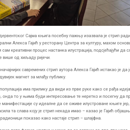
дервентског Сајма књига посебну пажњу изазвала је стрип рад
стрални Алекса Гајић у ресторану Центра за културу, махом осно
 и сам креативни процес настанка илустрација, подсјећајући да 
 више од хиљаду ријечи.
начајнијих савремених стрип аутора Алекса Гајић истакао је да 
увијек магнет за млађу публику.
популација има прилику да види из прве руке како се рађа идеја
е, онда то у њима буди интересовање те неретко и посегну да п
е манифестације су идеалне да се оживе илустроване књиге јер,
сила та слава коју је стрип некада имао – казао је Гајић објашњ
радионици показао како настаје стрип – шлајфна.