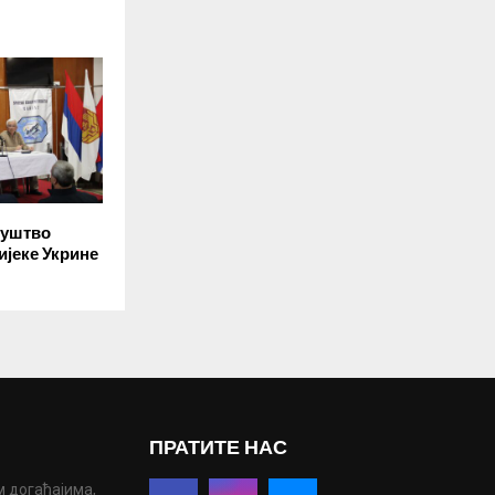
руштво
ијеке Укрине
ПРАТИТЕ НАС
м догађајима,