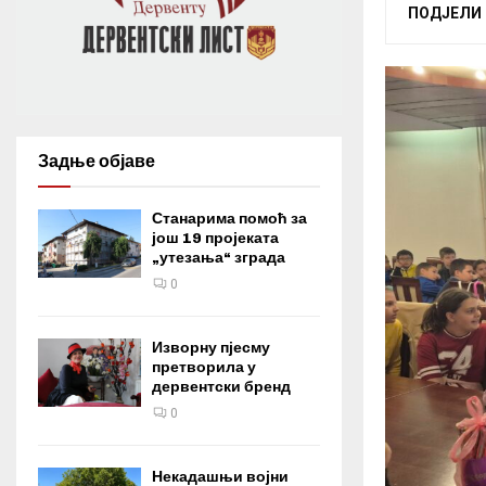
ПОДЈЕЛИ
Задње објаве
Станарима помоћ за
још 19 пројеката
„утезања“ зграда
0
Изворну пјесму
претворила у
дервентски бренд
0
Некадашњи војни