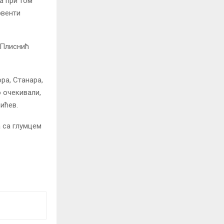
 а при том
рвенти
 Плиснић
ра, Станара,
о очекивали,
ићев.
а са глумцем