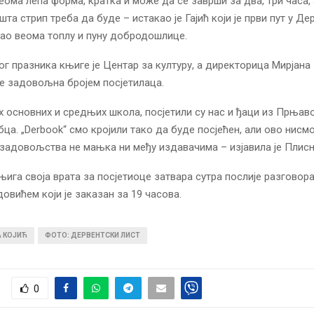
веома лепа форма, кратка и може да се заврши за два, три часа,
та стрип треба да буде – истакао је Гајић који је први пут у Де
 као веома топлу и пуну добродошлице.
г празника књиге је Центар за културу, а директорица Мирјана
 је задовољна бројем посјетилаца.
 основних и средњих школа, посјетили су нас и ђаци из Прњаво
бца. „Derbook“ смо кројили тако да буде посјећен, али ово нисм
, задовољства не мањка ни међу издавачима – изјавила је Плисн
њига своја врата за посјетиоце затвара сутра послије разговор
овићем који је заказан за 19 часова.
А КОЈИЋ
ФОТО: ДЕРВЕНТСКИ ЛИСТ
0