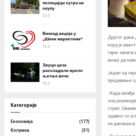
полицајци сутра на
окупу
0
Викенд акција у
Другог дана 
„Шики маркетима“
којој је мае
0
тајне заната
може да каже
Звуци цеза
расхладили врело
Један од најз
љетње вече
предавање од
0
-Када млађа 
она реализуј
Категорије
стрип. Овакв
одавно се уга
Eкономија
(177)
на данашњој 
Kолумнa
(31)