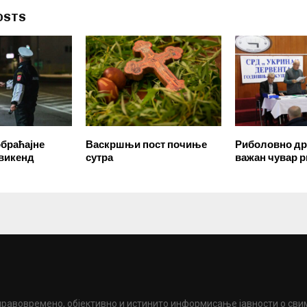
OSTS
обраћајне
Васкршњи пост почиње
Риболовно д
 викенд
сутра
важан чувар р
правовремено, објективно и истинито информисање јавности о сви