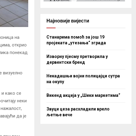
Најновије вијести
Станарима помоћ за још 19
ионица на
пројеката „утезања“ зграда
вцима, открио
слика понекад
Изворну пјесму претворила у
дервентски бренд
је визуелно
Некадашњи војни полицајци сутра
на окупу
 и како се
Викенд акција у „Шики маркетима“
рочитају неки
 нажалост,
Звуци цеза расхладили врело
љетње вече
авајући да је