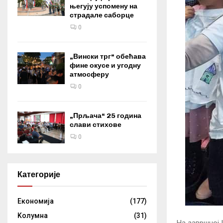
његују успомену на
страдале саборце
0
„Вински трг“ обећава
фине окусе и угодну
атмосферу
0
„Прљача“ 25 година
слави стихове
0
Категорије
Eкономија
(177)
Kолумнa
(31)
На завршној 