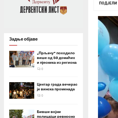
ПОДЈЕЛИ
Задње објаве
„Прљачу“ походило
више од 50 домаћих
и пјесника из региона
0
Центар града вечерас
је винска променада
0
Бивши војни
полицајци ревносно