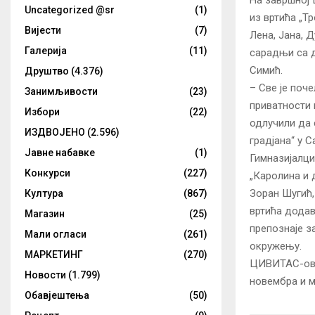
Uncategorized @sr
(1)
из вртића „Тр
Вијести
(7)
Лена, Јана, 
Галерија
(11)
сарадњи са д
Симић.
Друштво
(4.376)
– Све је поч
Занимљивости
(23)
приватности 
Избори
(22)
одлучили да
ИЗДВОЈЕНО
(2.596)
градјана“ у С
Јавне набавке
(1)
Гимназијалци
Конкурси
(227)
„Каролина и 
Зоран Шугић,
Култура
(867)
вртића додав
Магазин
(25)
препознаје з
Мали огласи
(261)
окружењу.
МАРКЕТИНГ
(270)
ЦИВИТАС-ове 
Новости
(1.799)
новембра и м
Обавјештења
(50)