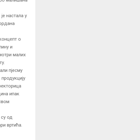
је настала у
Гордана
концепт о
лину и
мотри малих
ту.
али пјесму
и продукцију
иректорица
дина ипак
 свом
 су од
ри вртића.