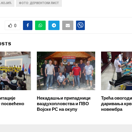
А КОЈИЋ
ФОТО: ДЕРВЕНТСКИ ЛИСТ
0
OSTS
итације
Некадашњи припадници
Трећа овогод
е посвећено
ваздухопловства и ПВО
даривања крв
Војске РС на окупу
новембра