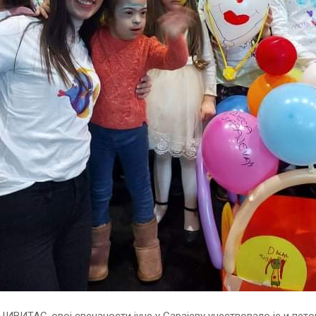
ЦИВИТАС-овој свечаности јуче у Сарајеву учествовало је и пет