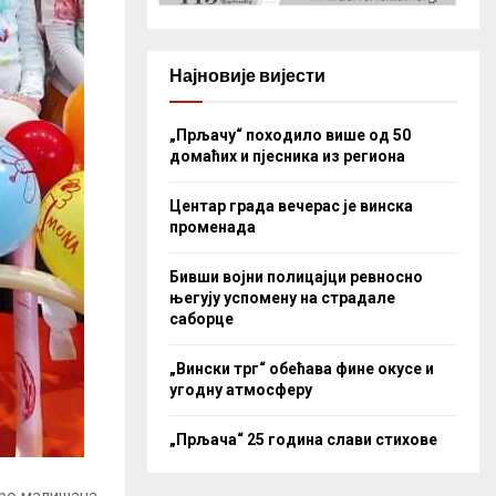
Најновије вијести
„Прљачу“ походило више од 50
домаћих и пјесника из региона
Центар града вечерас је винска
променада
Бивши војни полицајци ревносно
његују успомену на страдале
саборце
„Вински трг“ обећава фине окусе и
угодну атмосферу
„Прљача“ 25 година слави стихове
оро малишана