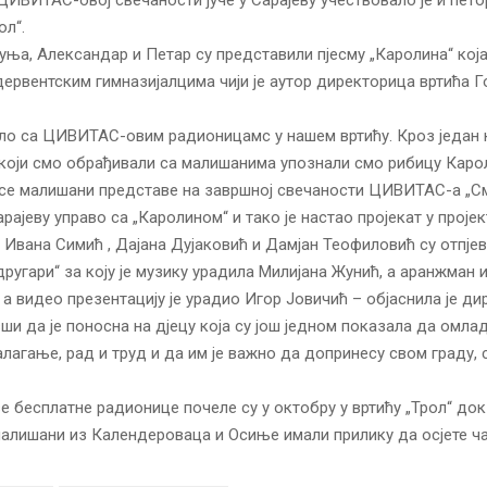
ол“.
Дуња, Александар и Петар су представили пјесму „Каролина“ која 
ервентским гимназијалцима чији је аутор директорица вртића 
ело са ЦИВИТАС-овим радионицамс у нашем вртићу. Кроз један 
који смо обрађивали са малишанима упознали смо рибицу Каро
 се малишани представе на завршној свечаности ЦИВИТАС-а „С
арајеву управо са „Каролином“ и тако је настао пројекат у пројек
 Ивана Симић , Дајана Дујаковић и Дамјан Теофиловић су отпјев
другари“ за коју је музику урадила Милијана Жунић, а аранжман 
 а видео презентацију је урадио Игор Јовичић – објаснила је д
ши да је поносна на дјецу која су још једном показала да омла
алагање, рад и труд и да им је важно да допринесу свом граду,
бесплатне радионице почеле су у октобру у вртићу „Трол“ док
алишани из Календероваца и Осиње имали прилику да осјете ча