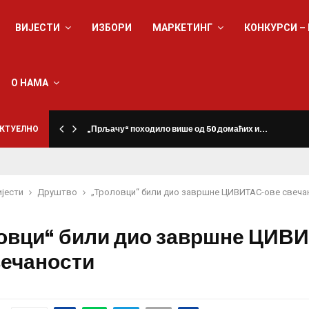
ВИЈЕСТИ
ИЗБОРИ
МАРКЕТИНГ
КОНКУРСИ –
О НАМА
КТУЕЛНО
„Прљачу“ походило више од 50 домаћих и…
ијести
Друштво
„Троловци“ били дио завршне ЦИВИТАС-ове свеча
овци“ били дио завршне ЦИВ
вечаности