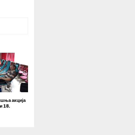
ишња акција
и 18.