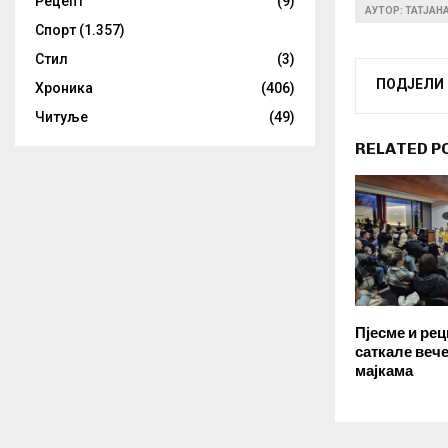
Рецепт
(9)
АУТОР: ТАТЈАН
Спорт
(1.357)
Стил
(3)
ПОДЈЕЛИ
Хроника
(406)
Читуље
(49)
RELATED P
Пјесме и рец
саткале веч
мајкама