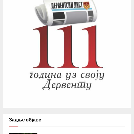
Задње објаве