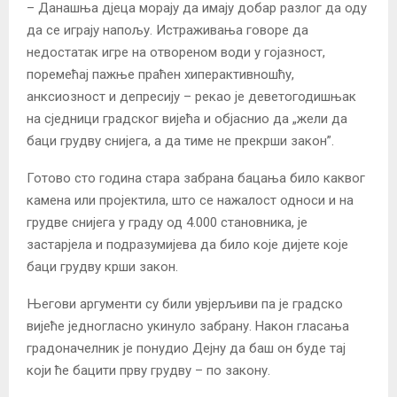
– Данашња дјеца морају да имају добар разлог да оду
да се играју напољу. Истраживања говоре да
недостатак игре на отвореном води у гојазност,
поремећај пажње праћен хиперактивношћу,
анксиозност и депресију – рекао је деветогодишњак
на сједници градског вијећа и објаснио да „жели да
баци грудву снијега, а да тиме не прекрши закон”.
Готово сто година стара забрана бацања било каквог
камена или пројектила, што се нажалост односи и на
грудве снијега у граду од 4.000 становника, је
застарјела и подразумијева да било које дијете које
баци грудву крши закон.
Његови аргументи су били увјерљиви па је градско
вијеће једногласно укинуло забрану. Након гласања
градоначелник је понудио Дејну да баш он буде тај
који ће бацити прву грудву – по закону.