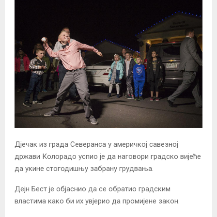
Дјечак из града Северанса у америчкој савезној
држави Колорадо успио је да наговори градско вијеће
да укине стогодишњу забрану грудвања.
Дејн Бест је објаснио да се обратио градским
властима како би их увјерио да промијене закон.