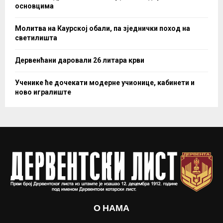
основцима
Молитва на Каурској обали, па зједнички поход на
светилишта
Дервенћани даровали 26 литара крви
Ученике ће дочекати модерне учионице, кабинети и
ново игралиште
О НАМА