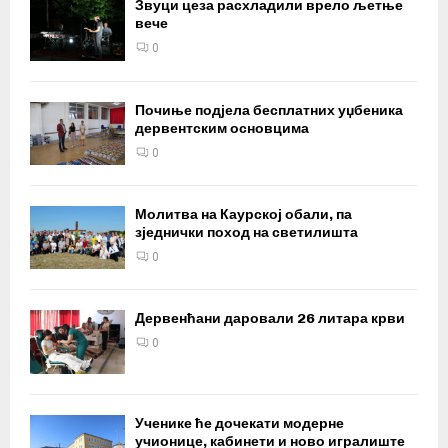
Звуци цеза расхладили врело љетње
вече
0
Почиње подјела бесплатних уџбеника
дервентским основцима
0
Молитва на Каурској обали, па
зједнички поход на светилишта
0
Дервенћани даровали 26 литара крви
0
Ученике ће дочекати модерне
учионице, кабинети и ново игралиште