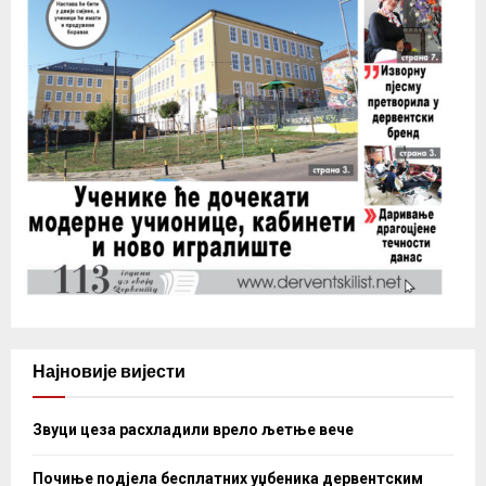
Најновије вијести
Звуци цеза расхладили врело љетње вече
Почиње подјела бесплатних уџбеника дервентским