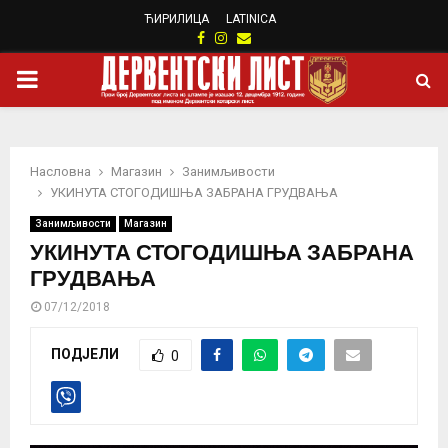
ЋИРИЛИЦА
LATINICA
Facebook
Instagram
Email
PRIMARY
MENU
Насловна
Магазин
Занимљивости
УКИНУТА СТОГОДИШЊА ЗАБРАНА ГРУДВАЊА
Занимљивости
Магазин
УКИНУТА СТОГОДИШЊА ЗАБРАНА
ГРУДВАЊА
07/12/2018
ПОДЈЕЛИ
0