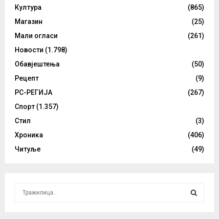
Култура
(865)
Магазин
(25)
Мали огласи
(261)
Новости
(1.798)
Обавјештења
(50)
Рецепт
(9)
РС-РЕГИЈА
(267)
Спорт
(1.357)
Стил
(3)
Хроника
(406)
Читуље
(49)
S
e
a
S
r