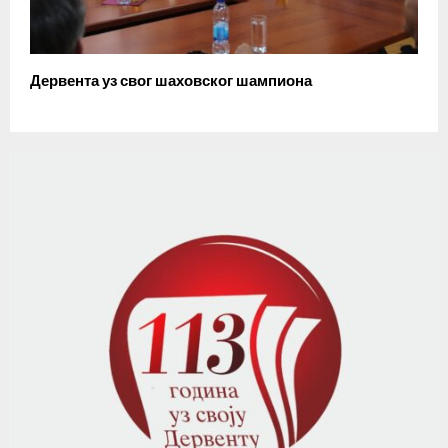
Дервента уз свог шаховског шампиона