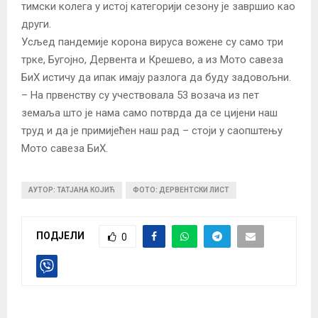
тимски колега у истој категорији сезону је завршио као
други.
Усљед пандемије корона вируса вожене су само три
трке, Бугојно, Дервента и Крешево, а из Мото савеза
БиХ истичу да ипак имају разлога да буду задовољни.
– На првенству су учествовала 53 возача из пет
земаља што је нама само потврда да се цијени наш
труд и да је примијећен наш рад – стоји у саопштењу
Мото савеза БиХ.
АУТОР: ТАТЈАНА КОЈИЋ
ФОТО: ДЕРВЕНТСКИ ЛИСТ
ПОДЈЕЛИ
0