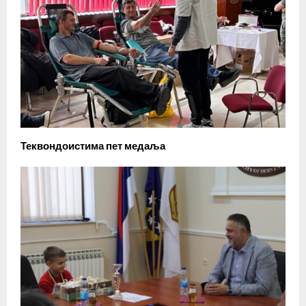
Теквондоистима пет медаља