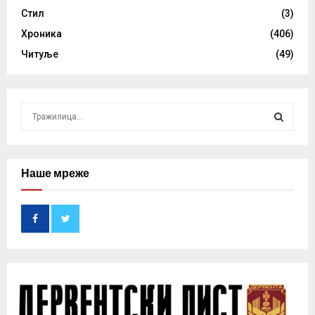
Стил
(3)
Хроника
(406)
Читуље
(49)
S
e
a
S
r
c
Наше мреже
E
h
f
A
o
r
R
:
C
H