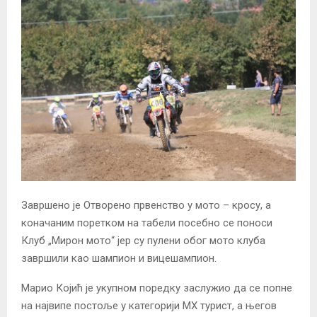
Завршено је Отворено првенство у мото – кросу, а
коначаним поретком на табели посебно се поноси
Клуб „Мирон мото“ јер су пулени обог мото клуба
завршили као шампион и вицешампион.
Марио Којић је укупном поредку заслужио да се попне
на највипе постоље у категорији МХ турист, а његов