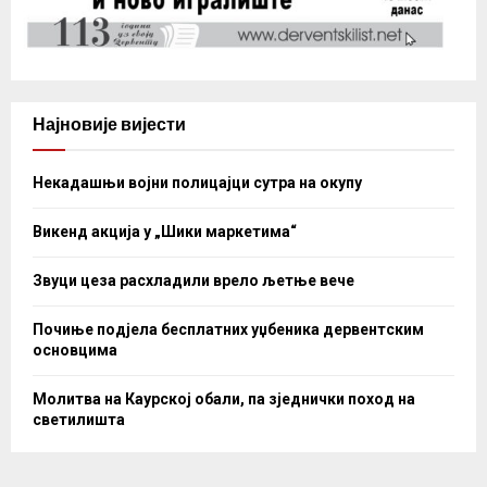
Најновије вијести
Некадашњи војни полицајци сутра на окупу
Викенд акција у „Шики маркетима“
Звуци цеза расхладили врело љетње вече
Почиње подјела бесплатних уџбеника дервентским
основцима
Молитва на Каурској обали, па зједнички поход на
светилишта