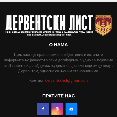
О НАМА
Циљ листа је правовремено, објективно и истинито
информисање јавности о свим догађајима, људима и појавама
из Дервенте и догађајима, људима и појавама које имају везу с
Дервентом, односно са њеним становницима.
Контакт:
derventskilist@gmail.com
ПРАТИТЕ НАС