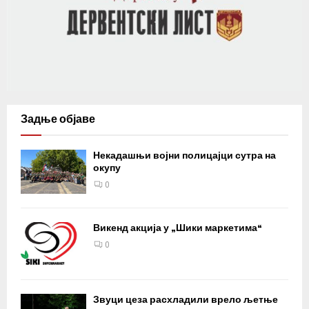
Задње објаве
Некадашњи војни полицајци сутра на
окупу
0
Викенд акција у „Шики маркетима“
0
Звуци цеза расхладили врело љетње