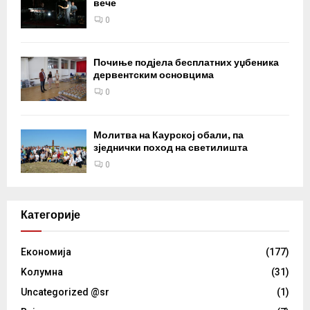
вече
0
Почиње подјела бесплатних уџбеника
дервентским основцима
0
Молитва на Каурској обали, па
зједнички поход на светилишта
0
Категорије
Eкономија
(177)
Kолумнa
(31)
Uncategorized @sr
(1)