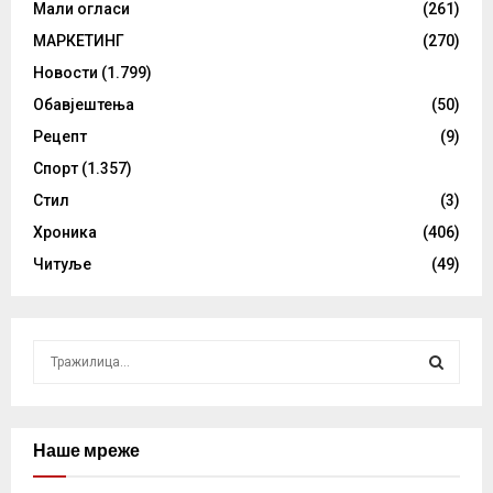
Мали огласи
(261)
МАРКЕТИНГ
(270)
Новости
(1.799)
Обавјештења
(50)
Рецепт
(9)
Спорт
(1.357)
Стил
(3)
Хроника
(406)
Читуље
(49)
S
e
a
S
r
c
Наше мреже
E
h
f