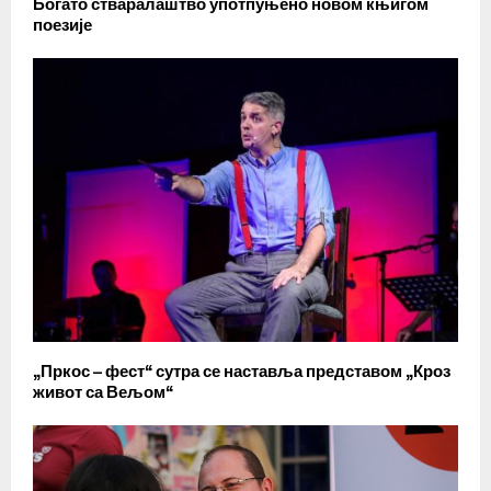
Богато стваралаштво употпуњено новом књигом
поезије
„Пркос – фест“ сутра се наставља представом „Кроз
живот са Вељом“