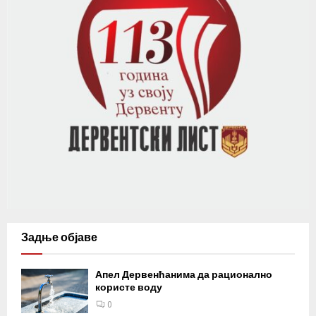
Задње објаве
Апел Дервенћанима да рационално
користе воду
0