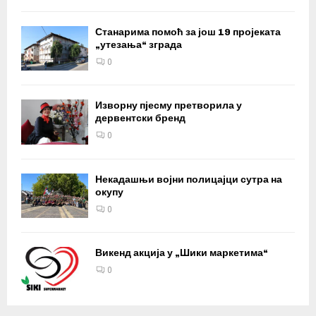
Станарима помоћ за још 19 пројеката
„утезања“ зграда
0
Изворну пјесму претворила у
дервентски бренд
0
Некадашњи војни полицајци сутра на
окупу
0
Викенд акција у „Шики маркетима“
0