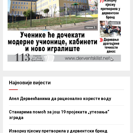
Најновије вијести
Апел Дервенћанима да рационално користе воду
Станарима помоћ за још 19 пројеката „утезања“
зграда
Изворну пјесму претворила у дервентски бренд