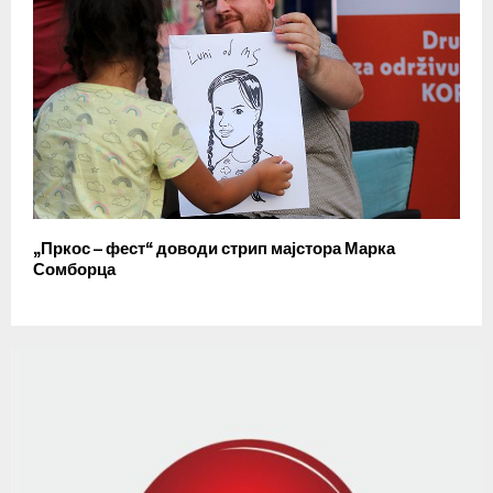
„Пркос – фест“ доводи стрип мајстора Марка
Сомборца