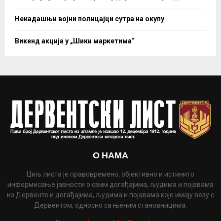
Некадашњи војни полицајци сутра на окупу
Викенд акција у „Шики маркетима“
О НАМА
Циљ листа је правовремено, објективно и истинито
информисање јавности о свим догађајима, људима и појавама
из Дервенте и догађајима, људима и појавама које имају везу с
Дервентом, односно са њеним становницима.