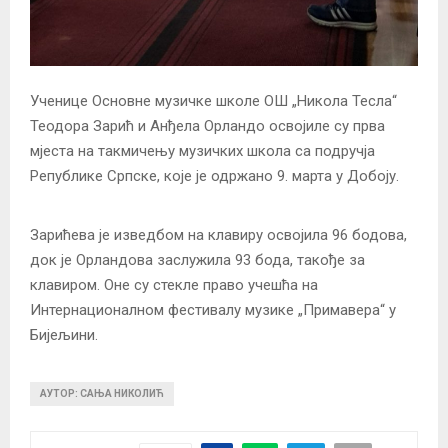
Ученице Основне музичке школе ОШ „Никола Тесла“
Теодора Зарић и Анђела Орландо освојиле су прва
мјеста на такмичењу музичких школа са подручја
Републике Српске, које је одржано 9. марта у Добоју.
Зарићева је изведбом на клавиру освојила 96 бодова,
док је Орландова заслужила 93 бода, такође за
клавиром. Оне су стекле право учешћа на
Интернационалном фестивалу музике „Примавера“ у
Бијељини.
АУТОР: САЊА НИКОЛИЋ