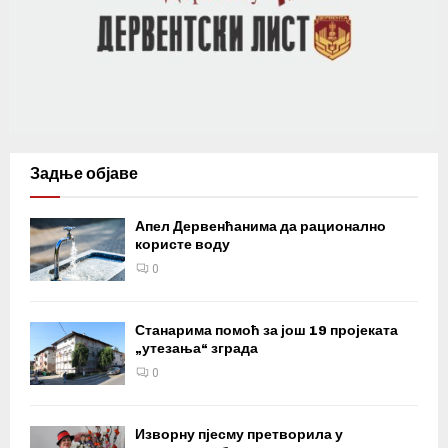
Задње објаве
Апел Дервенћанима да рационално
користе воду
0
Станарима помоћ за још 19 пројеката
„утезања“ зграда
0
Изворну пјесму претворила у