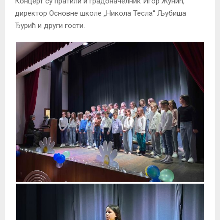
Концерт су пратили и градоначелник Игор Жунић,
директор Основне школе „Никола Тесла“ Љубиша
Ђурић и други гости.