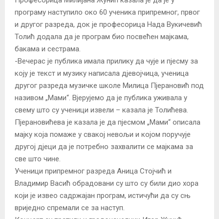
програму наступило око 60 ученика припремног, првог
и другог разреда, док је професорица Нада Вукичевић
Толић додала да је програм био посвећен мајкама,
бакама и сестрама.
-Вечерас је публика имала прилику да чује и пјесму за
коју је текст и музику написала дјевојчица, ученица
другог разреда музичке школе Милица Пјерановић под
називом „Мами“. Вјерујемо да је публика уживала у
свему што су ученици извели – казала је Толићева.
Пјерановићева је казала је да пјесмом „Мами“ описала
мајку која помаже у свакој невољи и којом поручује
другој дјеци да је потребно захвалити се мајкама за
све што чине.
Ученици припремног разреда Аница Стојчић и
Владимир Васић обрадовани су што су били дио хора
који је извео садржајан програм, истичући да су сњ
вриједно спремали се за наступ.