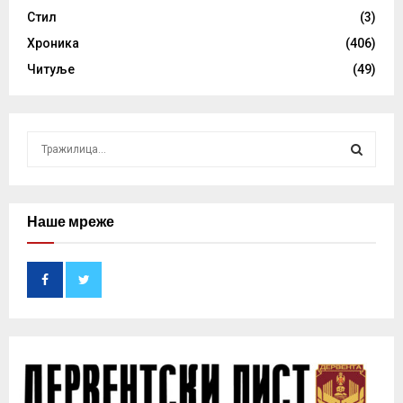
Стил
(3)
Хроника
(406)
Читуље
(49)
S
e
a
S
r
c
Наше мреже
E
h
f
A
o
r
R
:
C
H