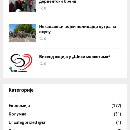
дервентски бренд
0
Некадашњи војни полицајци сутра на
окупу
0
Викенд акција у „Шики маркетима“
0
Категорије
Eкономија
(177)
Kолумнa
(31)
Uncategorized @sr
(1)