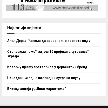
Најновије вијести
Апел Дервенћанима да рационално користе воду
Станарима помоћ за још 19 пројеката „утезања“
зграда
Изворну пјесму претворила у дервентски бренд
Некадашњи војни полицајци сутра на окупу
Викенд акција у „Шики маркетима“