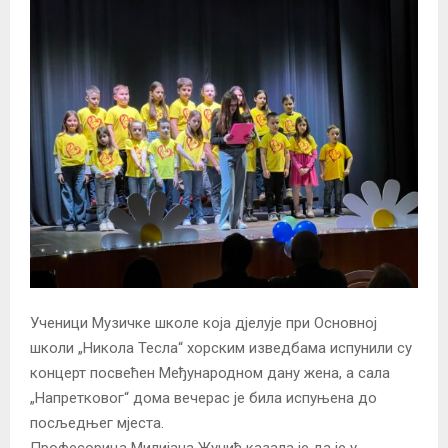
Ученици Музичке школе која дјелује при Основној
школи „Никола Тесла“ хорским изведбама испунили су
концерт посвећен Међународном дану жена, а сала
„Напретковог“ дома вечерас је била испуњена до
посљедњег мјеста.
Професорица Милијана Жунић казала је да је у