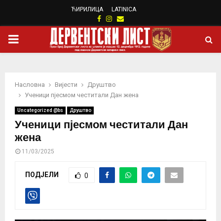
ЋИРИЛИЦА
LATINICA
Facebook
Instagram
Email
PRIMARY
MENU
Насловна
Вијести
Друштво
Ученици пјесмом честитали Дан жена
Uncategorized @bs
Друштво
Ученици пјесмом честитали Дан
жена
11/03/2025
ПОДЈЕЛИ
0