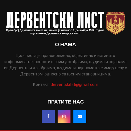
О НАМА
Циљ листа је правовремено, објективно и истинито
информисање јавности о свим догађајима, људима и појавама
из Дервенте и догађајима, људима и појавама које имају везу с
Дервентом, односно са њеним становницима.
Контакт:
derventskilist@gmail.com
ПРАТИТЕ НАС