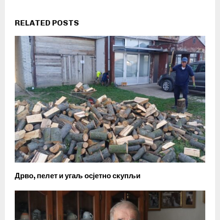
RELATED POSTS
Дрво, пелет и угаљ осјетно скупљи