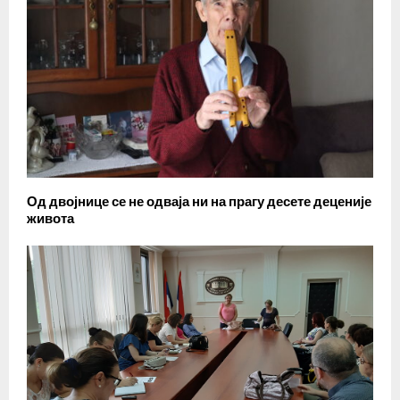
Од двојнице се не одваја ни на прагу десете деценије
живота