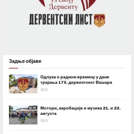
Задње објаве
Одлука о радном времену у дане
трајања 175. дервентског Вашара
0
Мотори, акробације и музика 21. и 22.
августа
0