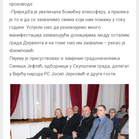
производе.
-Приредба је увеличала божићну атмосферу, а прилика
је то и да се захвалимо свима који нам помажу у току
године. Успјели смо да реализујемо много
манифестација захваљујући донацијама, медју осталим,
града Дервента и на томе смо им захвални – рекао је
Филиповић.
Пијему је присуствовао и замјеник градоначелника
Синиша Јефтић, одборници у Скупштини града, делегат
у Вијећу народа РС Јосип Јерковић и други гости.