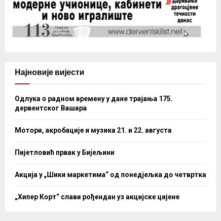
Најновије вијести
Одлука о радном времену у дане трајања 175.
дервентског Вашара
Мотори, акробације и музика 21. и 22. августа
Пијетловић првак у Бијељини
Акција у „Шики маркетима“ од понедјељка до четвртка
„Хипер Корт“ слави рођендан уз акцијске цијене