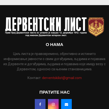
О НАМА
Циљ листа је правовремено, објективно и истинито
информисање јавности о свим догађајима, људима и појавама
из Дервенте и догађајима, људима и појавама које имају везу с
Дервентом, односно са њеним становницима.
Контакт:
derventskilist@gmail.com
ПРАТИТЕ НАС