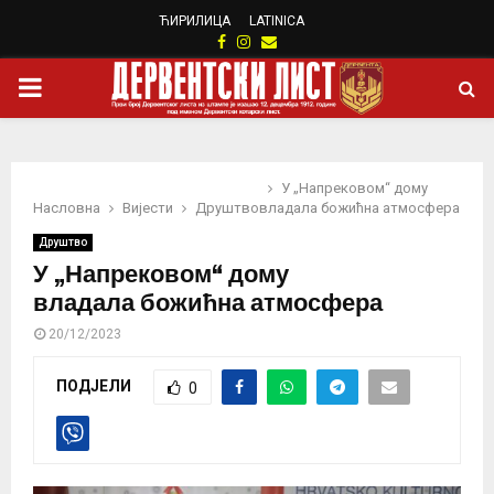
ЋИРИЛИЦА
LATINICA
Facebook
Instagram
Email
PRIMARY
MENU
У „Напрековом“ дому
Насловна
Вијести
Друштво
владала божићна атмосфера
Друштво
У „Напрековом“ дому
владала божићна атмосфера
20/12/2023
ПОДЈЕЛИ
0