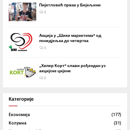
Пијетловић првак у Бијељини
0
Акција у „Шики маркетима“ од
понедјељка до четвртка
0
„Хипер Корт“ слави рођендан уз
акцијске цијене
0
Категорије
Eкономија
(177)
Kолумнa
(31)