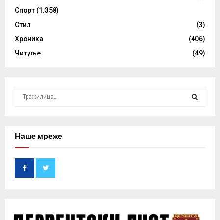
Спорт
(1.358)
Стил
(3)
Хроника
(406)
Читуље
(49)
S
e
a
S
r
c
Наше мреже
E
h
f
A
o
r
R
:
C
H