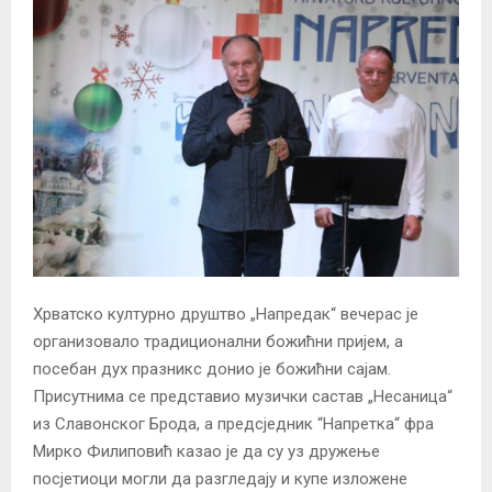
Хрватско културно друштво „Напредак“ вечерас је
организовало традиционални божићни пријем, а
посебан дух празникс донио је божићни сајам.
Присутнима се представио музички састав „Несаница“
из Славонског Брода, а предсједник “Напретка“ фра
Мирко Филиповић казао је да су уз дружење
посјетиоци могли да разгледају и купе изложене