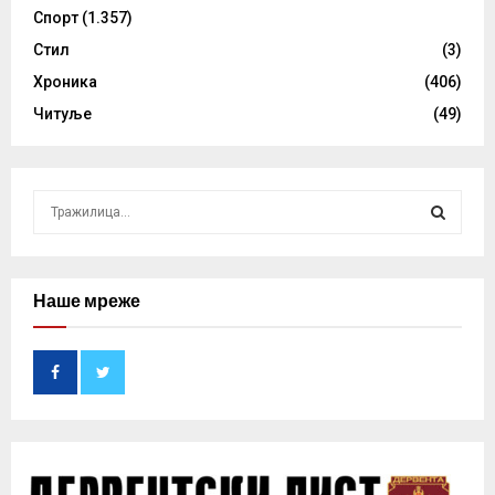
Спорт
(1.357)
Стил
(3)
Хроника
(406)
Читуље
(49)
S
e
a
S
r
c
Наше мреже
E
h
f
A
o
r
R
:
C
H