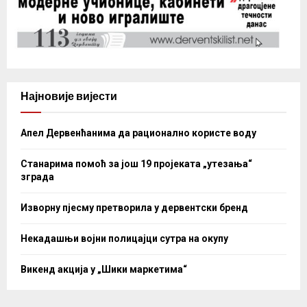
Најновије вијести
Апел Дервенћанима да рационално користе воду
Станарима помоћ за још 19 пројеката „утезања“
зграда
Изворну пјесму претворила у дервентски бренд
Некадашњи војни полицајци сутра на окупу
Викенд акција у „Шики маркетима“