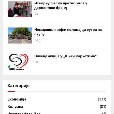
Изворну пјесму претворила у
дервентски бренд
0
Некадашњи војни полицајци сутра на
окупу
0
Викенд акција у „Шики маркетима“
0
Категорије
Eкономија
(177)
Kолумнa
(31)
Uncategorized @sr
(1)