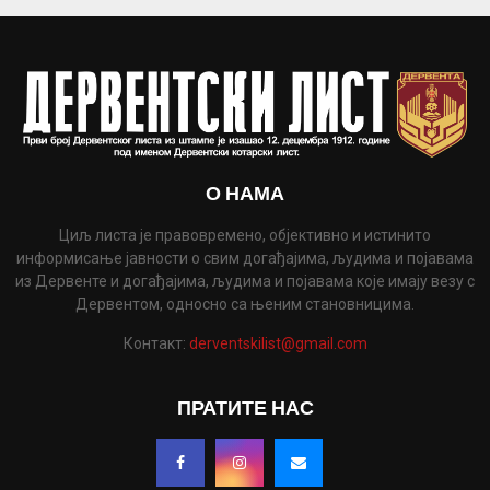
О НАМА
Циљ листа је правовремено, објективно и истинито
информисање јавности о свим догађајима, људима и појавама
из Дервенте и догађајима, људима и појавама које имају везу с
Дервентом, односно са њеним становницима.
Контакт:
derventskilist@gmail.com
ПРАТИТЕ НАС