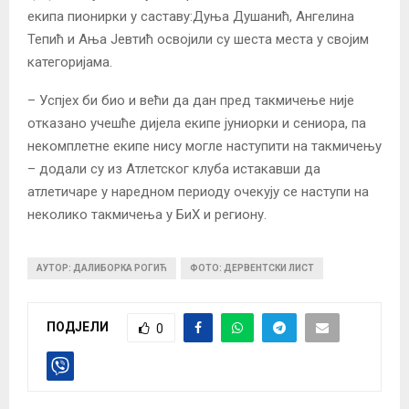
екипа пионирки у саставу:Дуња Душанић, Ангелина
Тепић и Ања Јевтић освојили су шеста места у својим
категоријама.
– Успјех би био и већи да дан пред такмичење није
отказано учешће дијела екипе јуниорки и сениора, па
некомплетне екипе нису могле наступити на такмичењу
– додали су из Атлетског клуба истакавши да
атлетичаре у наредном периоду очекују се наступи на
неколико такмичења у БиХ и региону.
АУТОР: ДАЛИБОРКА РОГИЋ
ФОТО: ДЕРВЕНТСКИ ЛИСТ
ПОДЈЕЛИ
0