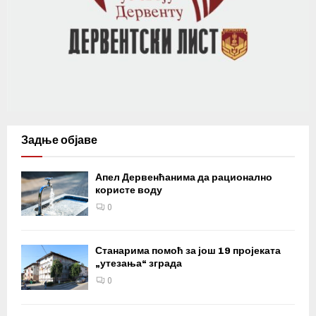
Задње објаве
Апел Дервенћанима да рационално
користе воду
0
Станарима помоћ за још 19 пројеката
„утезања“ зграда
0