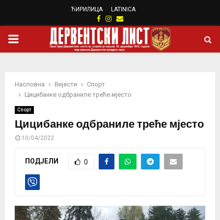
ЋИРИЛИЦА
LATINICA
Facebook
Instagram
Email
PRIMARY
MENU
Насловна
Вијести
Спорт
Цицибанке одбраниле треће мјесто
Спорт
Цицибанке одбраниле треће мјесто
10/04/2022
ПОДЈЕЛИ
0