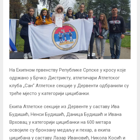
На Екипном првенству Републике Српске у кросу које
одржано у Брчко Дистрикту, атлетичари Атлетског
клуба „Сан“ Атлетске секције у Дервенти одбранили су
треће мјесто у категорији цицибанки.
Екипа Атлетске секције из Дервенте у саставу Ива
Будишић, Ненси Будишић, Даница Будишић и Ивана
Врховац у категорији цицибанки на 600 метара
освојиле су бронзану медаљу и пехар, а екипа
цицибана у саставу Лазар Ивановић, Никола Косић и