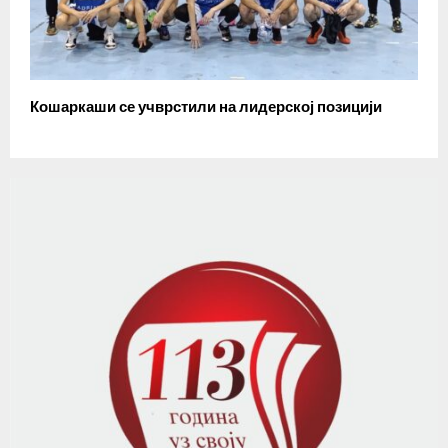
Кошаркаши се учврстили на лидерској позицији