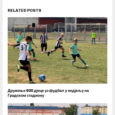
RELATED POSTS
Дружење 600 дјеце уз фудбал у недјељу на
Градском стадиону