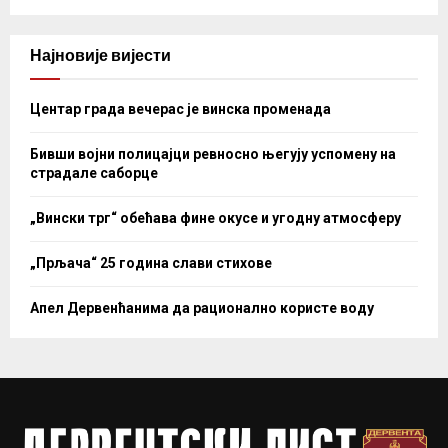
Најновије вијести
Центар града вечерас је винска променада
Бивши војни полицајци ревносно његују успомену на
страдале саборце
„Вински трг“ обећава фине окусе и угодну атмосферу
„Прљача“ 25 година слави стихове
Апел Дервенћанима да рационално користе воду