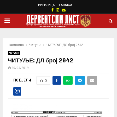
ЋИРИЛИЦА
LATINICA
Facebook
Instagram
Email
PRIMARY
MENU
Насловна
Читуље
ЧИТУЉЕ: ДЛ број 2642
Читуље
ЧИТУЉЕ: ДЛ број 2642
30/04/2019
ПОДЈЕЛИ
0