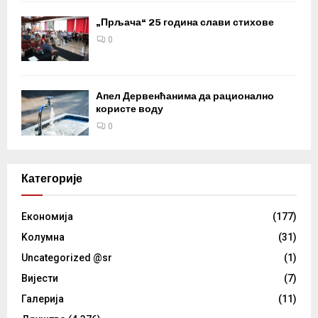
„Прљача“ 25 година слави стихове
0
Апел Дервенћанима да рационално
користе воду
0
Категорије
Eкономија
(177)
Kолумнa
(31)
Uncategorized @sr
(1)
Вијести
(7)
Галерија
(11)