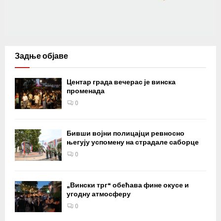
Задње објаве
Центар града вечерас је винска
променада
0
Бивши војни полицајци ревносно
његују успомену на страдале саборце
0
„Вински трг“ обећава фине окусе и
угодну атмосферу
0