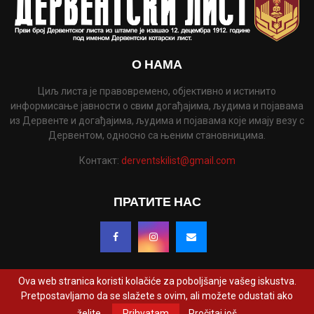
О НАМА
Циљ листа је правовремено, објективно и истинито
информисање јавности о свим догађајима, људима и појавама
из Дервенте и догађајима, људима и појавама које имају везу с
Дервентом, односно са њеним становницима.
Контакт:
derventskilist@gmail.com
ПРАТИТЕ НАС
Ova web stranica koristi kolačiće za poboljšanje vašeg iskustva.
Pretpostavljamo da se slažete s ovim, ali možete odustati ako
@2022 - www.derventskilist.net. Сва права задржана. Дизајнирао и развио
želite.
Prihvatam
Pročitaj još