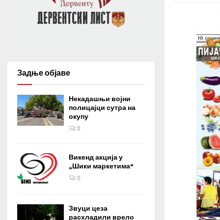
Задње објаве
Некадашњи војни
полицајци сутра на
окупу
0
Викенд акција у
„Шики маркетима“
0
Звуци цеза
расхладили врело