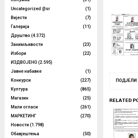
Uncategorized @sr
(1)
Вијести
(7)
Галерија
(11)
Друштво
(4.372)
Занимљивости
(23)
Избори
(22)
ИЗДВОЈЕНО
(2.595)
Јавне набавке
(1)
Конкурси
(227)
ПОДЈЕЛИ
Култура
(865)
Магазин
(25)
RELATED P
Мали огласи
(261)
МАРКЕТИНГ
(270)
Новости
(1.798)
Обавјештења
(50)