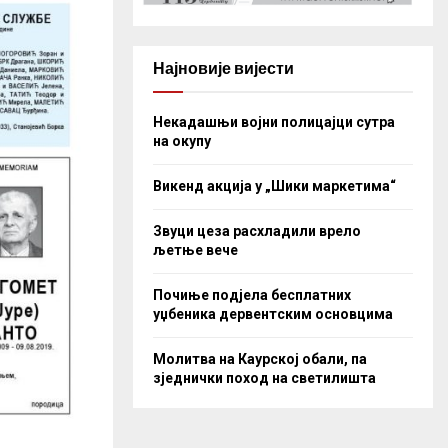
Најновије вијести
Некадашњи војни полицајци сутра
на окупу
Викенд акција у „Шики маркетима“
Звуци цеза расхладили врело
љетње вече
Почиње подјела бесплатних
уџбеника дервентским основцима
Молитва на Каурској обали, па
зједнички поход на светилишта