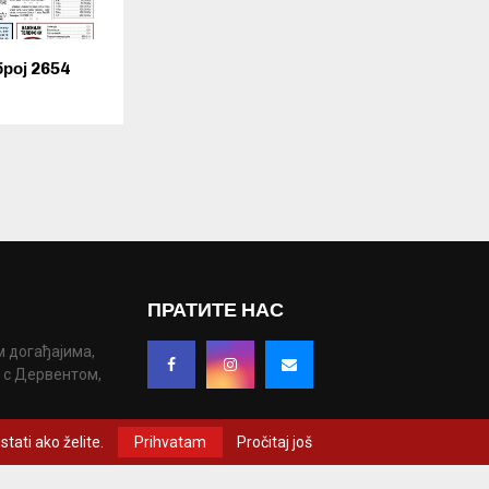
рој 2654
ПРАТИТЕ НАС
м догађајима,
у с Дервентом,
tati ako želite.
Prihvatam
Pročitaj još