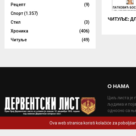
Рецепт
(9)
Спорт
(1.357)
ЧИТУЉЕ: ДЛ 
Стил
(3)
Хроника
(406)
Читуље
(49)
О НАМА
Циљ листа је 
људима и поја
односно са њ
Контакт:
derve
Ova web stranica koristi kolačiće za poboljšan