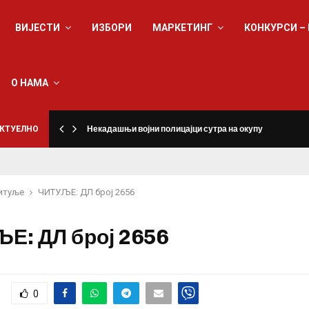
ВИЈЕСТИ
ИЗБОРИ
МАРКЕТИНГ
КОНКУРСИ –
О НАМА
КТУЕЛНО
Некадашњи војни полицајци сутра на окупу
итуље
ЧИТУЉЕ: ДЛ број 2656
Е: ДЛ број 2656
0