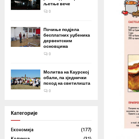
љетње вече
0
Почиње подјела
бесплатних уџбеника
дервентским
основцима
0
Молитва на Каурској
обали, па зједнички
поход на светилишта
0
Категорије
Eкономија
(177)
Kолумнa
(31)