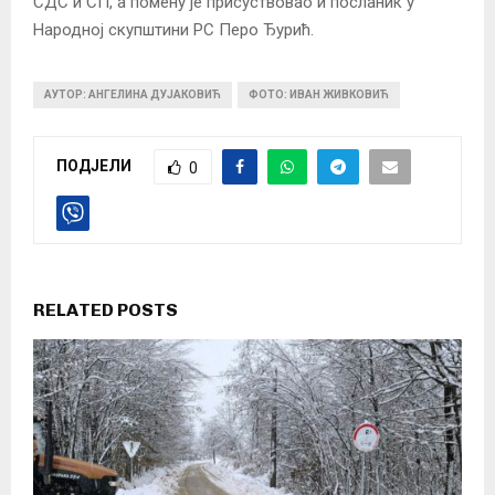
СДС и СП, а помену је присуствовао и посланик у
Народној скупштини РС Перо Ђурић.
АУТОР: АНГЕЛИНА ДУЈАКОВИЋ
ФОТО: ИВАН ЖИВКОВИЋ
ПОДЈЕЛИ
0
RELATED POSTS