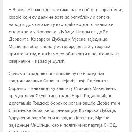
– Веома је важно да памтимо наше саборце, пријатеље,
хероје који су дали животе за републику и српски
народ и док смо ми ту настојаћемо да то чинимо и
овдје као и у Козарској Дубици. Надам се да ће
Дервента, Козарска Дубица и Мјесна заједница
Мишинци, због спона у историји, остати у трајном
пријатељству, и да ћемо се обилазити и поштовати на
овај начин – казао је Булић.
Сјенима страдалих поклонили су се и замјеник
градоначелника Синиша Јефтић, шеф Одсјека за
борачко – инвалидску заштиту Станиша Микеревић,
предсједник Скупштине града Бојан Радановић, те
делегације Градске борачке организације Дервента и
Општинске борачке организације Козарска Дубица,
Удружења заробљеника града Дервента, Мјесне
заједнице Мишинци, као и политичких партија СНСД,