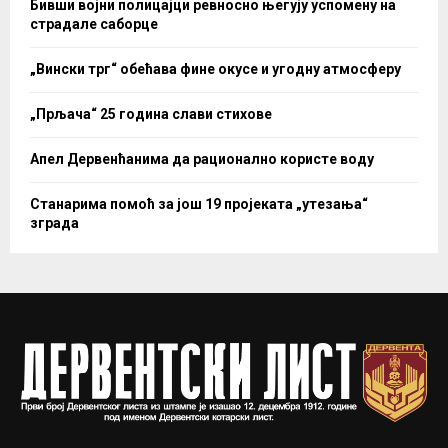
Бивши војни полицајци ревносно његују успомену на
страдале саборце
„Вински трг“ обећава фине окусе и угодну атмосферу
„Прљача“ 25 година слави стихове
Апел Дервенћанима да рационално користе воду
Станарима помоћ за још 19 пројеката „утезања“
зграда