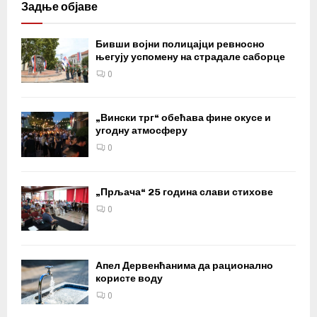
Задње објаве
Бивши војни полицајци ревносно
његују успомену на страдале саборце
0
„Вински трг“ обећава фине окусе и
угодну атмосферу
0
„Прљача“ 25 година слави стихове
0
Апел Дервенћанима да рационално
користе воду
0