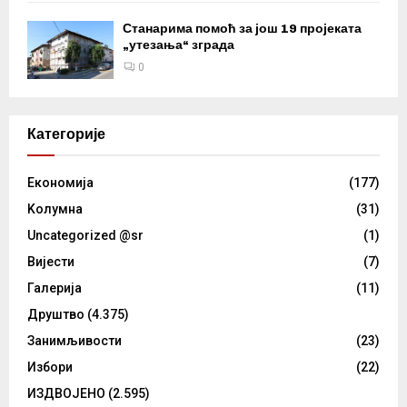
Станарима помоћ за још 19 пројеката
„утезања“ зграда
0
Категорије
Eкономија
(177)
Kолумнa
(31)
Uncategorized @sr
(1)
Вијести
(7)
Галерија
(11)
Друштво
(4.375)
Занимљивости
(23)
Избори
(22)
ИЗДВОЈЕНО
(2.595)