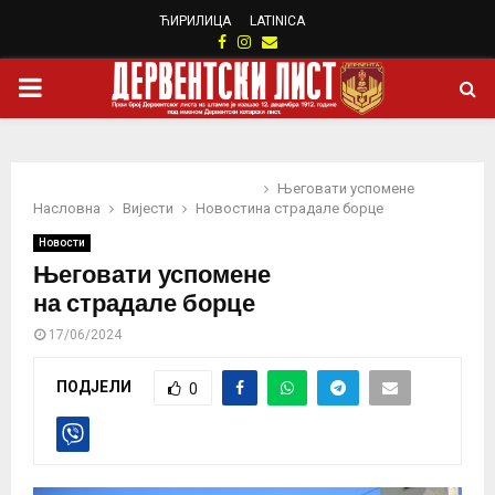
ЋИРИЛИЦА
LATINICA
Facebook
Instagram
Email
PRIMARY
MENU
Његовати успомене
Насловна
Вијести
Новости
на страдале борце
Новости
Његовати успомене
на страдале борце
17/06/2024
ПОДЈЕЛИ
0