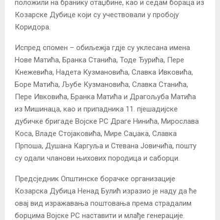
положили на бранику отаџбине, као и седам бораца из
Козарске Дубице који су учествовали у пробоју
Коридора.
Испред спомен – обиљежја гдје су уклесана имена
Нове Матића, Бранка Станића, Тоде Ђурића, Пере
Кнежевића, Надета Кузмановића, Славка Ивковића,
Боре Матића, Љубе Кузмановића, Славка Станића,
Пере Ивковића, Бранка Матића и Драгољуба Матића
из Мишинаца, као и припадника 11. пјешадијске
дубичке бригаде Војске РС Драге Нинића, Мирослава
Коса, Владе Стојаковића, Мире Саџака, Славка
Прпоша, Душана Каргуља и Стевана Јовичића, пошту
су одали чланови њихових породица и саборци.
Предсједник Општинске борачке организације
Козарска Дубица Ненад Булић изразио је наду да ће
овај вид изражавања поштовања према страдалим
борцима Војске РС наставити и млађе генерације.