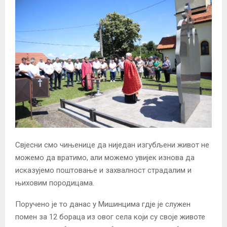
Свјесни смо чињенице да ниједан изгубљени живот не
можемо да вратимо, али можемо увијек изнова да
исказујемо поштовање и захвалност страдалим и
њиховим породицама.
Поручено је то данас у Мишинцима гдје је служен
помен за 12 бораца из овог села који су своје животе