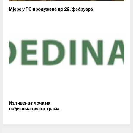
Мјере у РС продужене до 22. фебруара
Изливена плоча на
лађи сочаничког храма