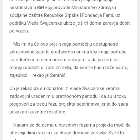
sestrinstva u BiH koji provode Ministarstvo zdravlja i
socijalne zaštite Republike Srpske i Fondacija Fami, uz
podršku Vlade Švajcarske ubrzo još tri doma zdravlja dobiti
po vozilo.
– Mislim da će ovo prije svega pomoći u dostupnosti
zdravstvene zaštite građanima i onima koji imaju potrebe
za određenom sestrinskom uslugom, a da pri tom ne
moraju dolaziti u Dom zdravlja, da sestre budu bliže samoj
zajednici – rekao je Šeranić.
On je rekao da su donatori iz Vlade Švajcarske veoma
zadovoljni urađenim u prethodnom periodu i da su u toku
pregovori za treću fazu projekta sestrinstva jer je do sada
pokazao izuzetne rezultate.
– Nadam se da ćemo u narednim fazama projekta moći da
obezbijedimo vozila i za druge domove zdravlja. Sve što