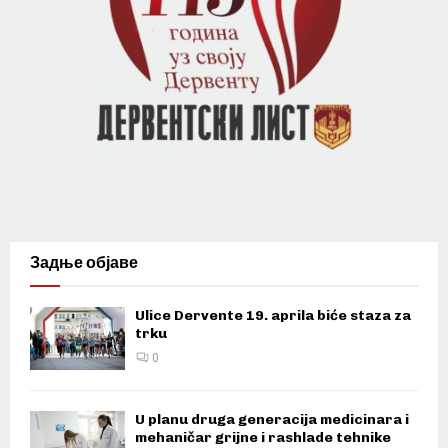
Задње објаве
Ulice Dervente 19. aprila biće staza za
trku
0
U planu druga generacija medicinara i
mehaničar grijne i rashlade tehnike