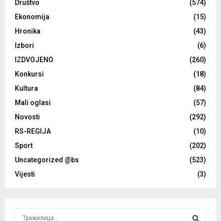
Društvo
(574)
Ekonomija
(15)
Hronika
(43)
Izbori
(6)
IZDVOJENO
(260)
Konkursi
(18)
Kultura
(84)
Mali oglasi
(57)
Novosti
(292)
RS-REGIJA
(10)
Sport
(202)
Uncategorized @bs
(523)
Vijesti
(3)
S