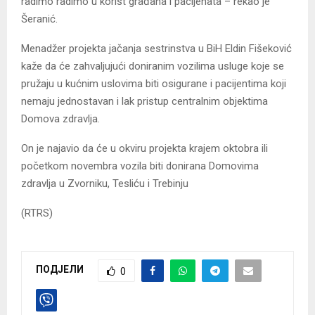
radimo radimo u korist građana i pacijenata – rekao je
Šeranić.
Menadžer projekta jačanja sestrinstva u BiH Eldin Fišeković
kaže da će zahvaljujući doniranim vozilima usluge koje se
pružaju u kućnim uslovima biti osigurane i pacijentima koji
nemaju jednostavan i lak pristup centralnim objektima
Domova zdravlja.
On je najavio da će u okviru projekta krajem oktobra ili
početkom novembra vozila biti donirana Domovima
zdravlja u Zvorniku, Tesliću i Trebinju
(RTRS)
ПОДЈЕЛИ
0