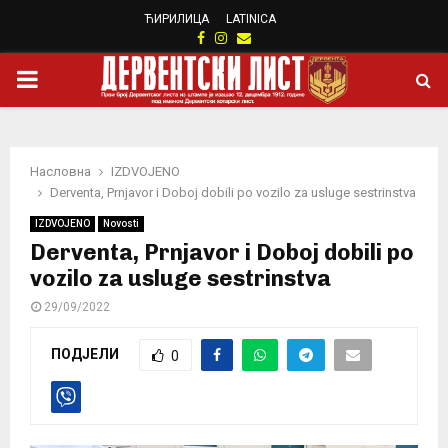
ЋИРИЛИЦА
LATINICA
Facebook
Instagram
Email
PRIMARY
MENU
Насловна
IZDVOJENO
Derventa, Prnjavor i Doboj dobili po vozilo za usluge sestrinstva
IZDVOJENO
Novosti
Derventa, Prnjavor i Doboj dobili po
vozilo za usluge sestrinstva
29/09/2022
ПОДЈЕЛИ
0