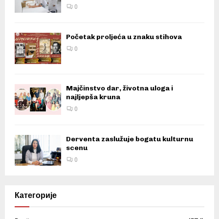
0
Početak proljeća u znaku stihova
0
Majčinstvo dar, životna uloga i
najljepša kruna
0
Derventa zaslužuje bogatu kulturnu
scenu
0
Категорије