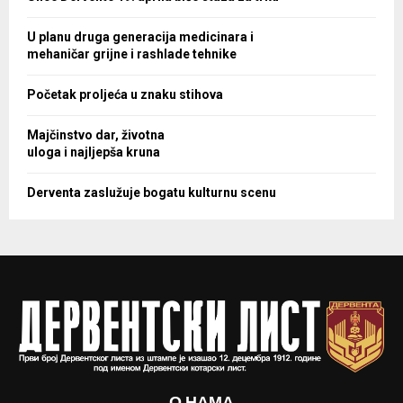
U planu druga generacija medicinara i
mehaničar grijne i rashlade tehnike
Početak proljeća u znaku stihova
Majčinstvo dar, životna
uloga i najljepša kruna
Derventa zaslužuje bogatu kulturnu scenu
О НАМА