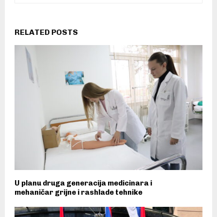
RELATED POSTS
U planu druga generacija medicinara i
mehaničar grijne i rashlade tehnike