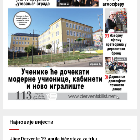
Најновије вијести
Ulice Dervente 19. aprila biće staza za trku