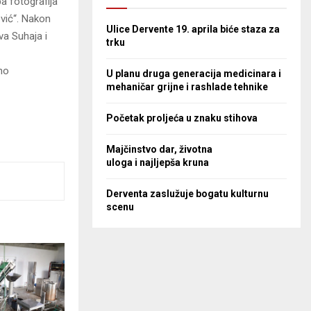
ba fotografija
vić“. Nakon
Ulice Dervente 19. aprila biće staza za
va Suhaja i
trku
eno
U planu druga generacija medicinara i
mehaničar grijne i rashlade tehnike
Početak proljeća u znaku stihova
Majčinstvo dar, životna
uloga i najljepša kruna
Derventa zaslužuje bogatu kulturnu
scenu