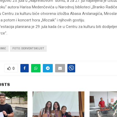
egović 25. jula u „Napretkovom“ domu, a za 27. jul najavljena je izlož
toku“ autora Harisa Medenčevića u Narodnoj biblioteci „Branko Radiče
, u Centru za kulturu biće otvorena izložba Abasa Arslanagića, Mirosla
 a potom i koncert hora „Mozaik“ i njihovih gostiju.
stacija planirana je 29. jula kada će u Centru za kulturu biti dodijelj
rce“.
IMIĆ
FOTO: DERVENTSKI LIST
0
OSTS