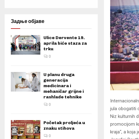
Задње објаве
Ulice Dervente 19.
aprila biće staza za
trku
0
U planu druga
generacija
medicinara i
mehaničar grijne i
rashlade tehnike
Internacionalni
0
jula obogatit
Niz kulturnih
Početak proljeća u
promocijom kn
znaku stihova
kraja“, a koja
0