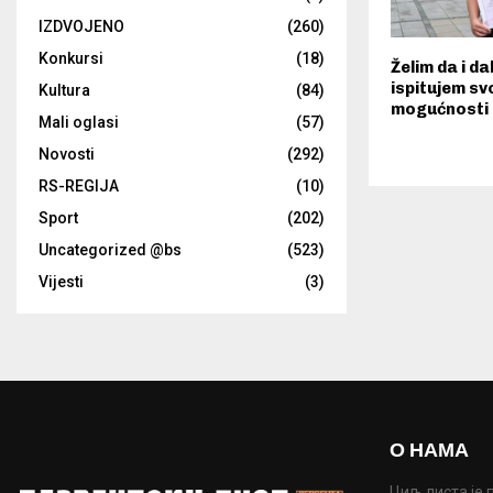
IZDVOJENO
(260)
Konkursi
(18)
Želim da i da
ispitujem sv
Kultura
(84)
mogućnosti
Mali oglasi
(57)
Novosti
(292)
RS-REGIJA
(10)
Sport
(202)
Uncategorized @bs
(523)
Vijesti
(3)
О НАМА
Циљ листа је 