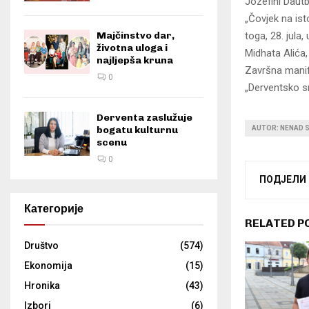
Jozefini Dautb
„Čovjek na is
Majčinstvo dar,
toga, 28. jula
životna uloga i
Midhata Alića,
najljepša kruna
Završna manife
0
„Derventsko s
Derventa zaslužuje
bogatu kulturnu
AUTOR: NENAD S
scenu
0
ПОДЈЕЛИ
Категорије
RELATED P
Društvo
(574)
Ekonomija
(15)
Hronika
(43)
Izbori
(6)