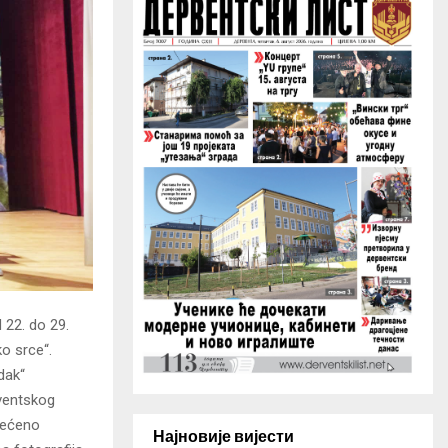
H
d 22. do 29.
o srce“.
dak“
rventskog
svećeno
Најновије вијести