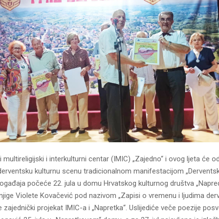
 multireligijski i interkulturni centar (IMIC) „Zajedno“ i ovog ljeta će o
i derventsku kulturnu scenu tradicionalnom manifestacijom „Derventsk
 događaja počeće 22. jula u domu Hrvatskog kulturnog društva „Napre
jige Violete Kovačević pod nazivom „Zapisi o vremenu i ljudima de
 je zajednički projekat IMIC-a i „Napretka“. Uslijediće veče poezije po