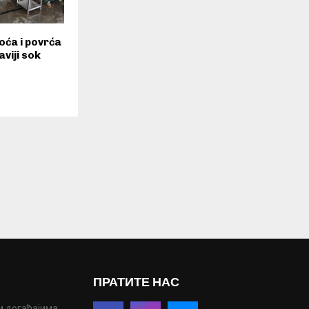
oća i povrća
viji sok
ПРАТИТЕ НАС
м догађајима,