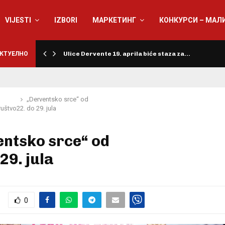
VIJESTI
IZBORI
МАРКЕТИНГ
КОНКУРСИ – МАЛ
КТУЕЛНО
Ulice Dervente 19. aprila biće staza za…
„Derventsko srce“ od
ruštvo
22. do 29. jula
entsko srce“ od
 29. jula
0