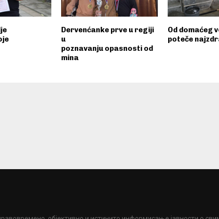
lje
Dervenćanke prve u regiji
Od domaćeg v
oje
u
poteče najzdra
poznavanju opasnosti od
mina
правовремено, објективно и истинито информисање јавности о сви