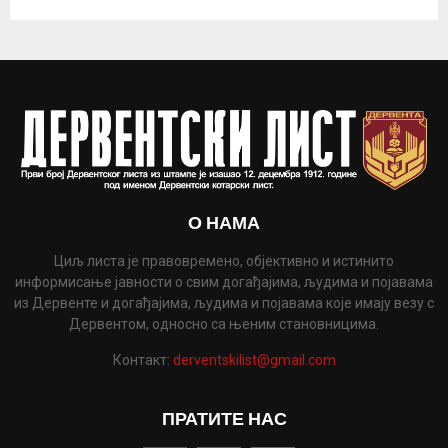
О НАМА
Циљ листа је правовремено, објективно и истинито
информисање јавности о свим догађајима, људима и појавама
из Дервенте и догађајима, људима и појавама које имају везу с
Дервентом, односно са њеним становницима.
Контакт:
derventskilist@gmail.com
ПРАТИТЕ НАС