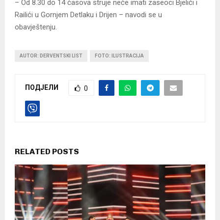
– Od 8.30 do 14 časova struje neće imati zaseoci Bjelići i
Railići u Gornjem Detlaku i Drijen – navodi se u
obavještenju.
AUTOR: DERVENTSKI LIST
FOTO: ILUSTRACIJA
ПОДЈЕЛИ
0
RELATED POSTS