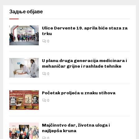
Задње објаве
Ulice Dervente 19. aprila biće staza za
trku
0
U planu druga generacija medicinara i
mehaničar grijne i rashlade tehnike
0
Početak proljeća u znaku stihova
0
Majčinstvo dar, životna uloga i
najljepša kruna
0