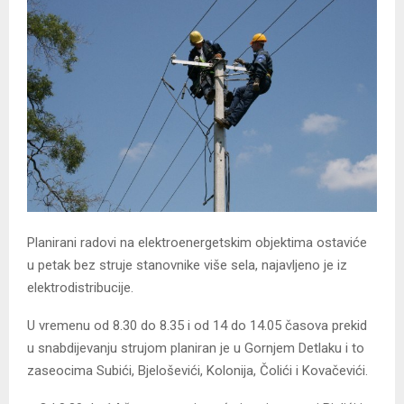
Planirani radovi na elektroenergetskim objektima ostaviće
u petak bez struje stanovnike više sela, najavljeno je iz
elektrodistribucije.
U vremenu od 8.30 do 8.35 i od 14 do 14.05 časova prekid
u snabdijevanju strujom planiran je u Gornjem Detlaku i to
zaseocima Subići, Bjeloševići, Kolonija, Čolići i Kovačevići.