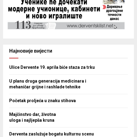
Најновије вијести
Ulice Dervente 19. aprila biće staza za trku
U planu druga generacija medicinara i
mehaničar grijne i rashlade tehnike
Početak proljeća u znaku stihova
Majčinstvo dar, životna
uloga i najljepša kruna
Derventa zaslužuje bogatu kulturnu scenu