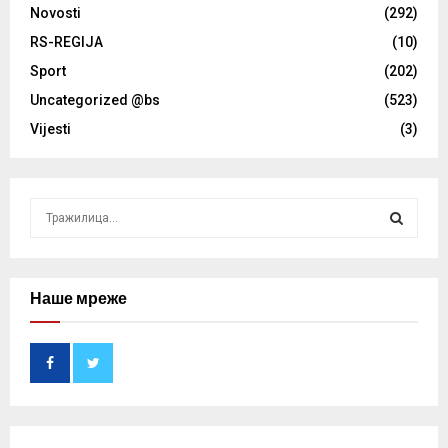
Novosti
(292)
RS-REGIJA
(10)
Sport
(202)
Uncategorized @bs
(523)
Vijesti
(3)
S
e
a
S
r
c
Наше мреже
E
h
f
A
o
r
R
:
C