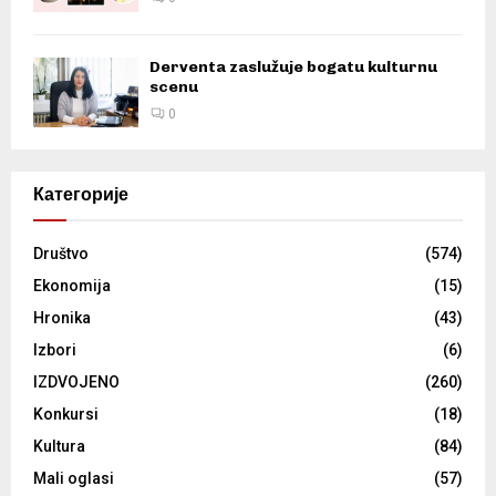
Derventa zaslužuje bogatu kulturnu
scenu
0
Категорије
Društvo
(574)
Ekonomija
(15)
Hronika
(43)
Izbori
(6)
IZDVOJENO
(260)
Konkursi
(18)
Kultura
(84)
Mali oglasi
(57)