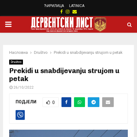
ЋИРИЛИЦА
LATINICA
Facebook
Instagram
Email
PRIMARY
MENU
Насловна
Društvo
Prekidi u snabdijevanju strujom u petak
Društvo
Prekidi u snabdijevanju strujom u
petak
26/10/2022
ПОДЈЕЛИ
0