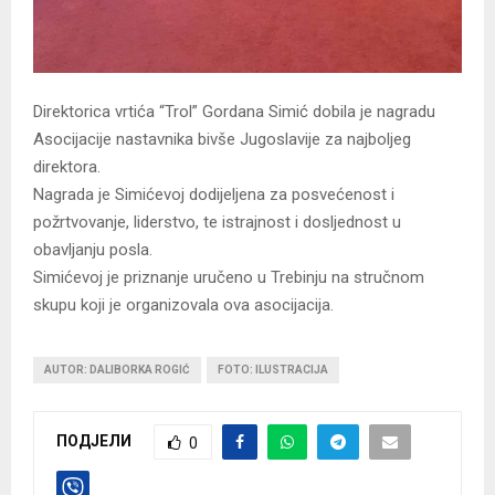
Direktorica vrtića “Trol” Gordana Simić dobila je nagradu
Asocijacije nastavnika bivše Jugoslavije za najboljeg
direktora.
Nagrada je Simićevoj dodijeljena za posvećenost i
požrtvovanje, liderstvo, te istrajnost i dosljednost u
obavljanju posla.
Simićevoj je priznanje uručeno u Trebinju na stručnom
skupu koji je organizovala ova asocijacija.
AUTOR: DALIBORKA ROGIĆ
FOTO: ILUSTRACIJA
ПОДЈЕЛИ
0