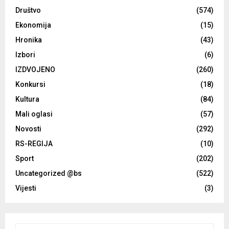
Društvo
(574)
Ekonomija
(15)
Hronika
(43)
Izbori
(6)
IZDVOJENO
(260)
Konkursi
(18)
Kultura
(84)
Mali oglasi
(57)
Novosti
(292)
RS-REGIJA
(10)
Sport
(202)
Uncategorized @bs
(522)
Vijesti
(3)
S