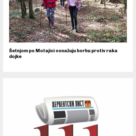
Šetnjom po Motajici osnažuju borbu protiv raka
dojke