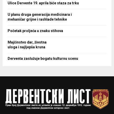
Ulice Dervente 19. aprila biće staza za trku
U planu druga generacija medicinara i
mehaničar grijne i rashlade tehnike
Početak proljeća u znaku stihova
Majčinstvo dar, životna
uloga i najljepša kruna
Derventa zaslužuje bogatu kulturnu scenu