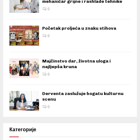
mehaničar grijne i rashlade tehnike
0
Početak proljeća u znaku stihova
0
Majčinstvo dar, životna uloga i
najljepša kruna
0
Derventa zaslužuje bogatu kulturnu
scenu
0
Категорије