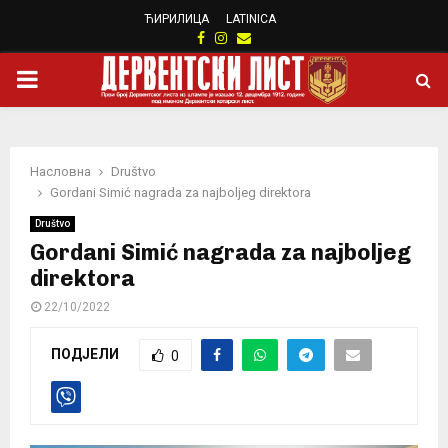
ЋИРИЛИЦА
LATINICA
Facebook
Instagram
Email
PRIMARY
MENU
Насловна
Društvo
Gordani Simić nagrada za najboljeg direktora
Društvo
Gordani Simić nagrada za najboljeg
direktora
22/10/2022
ПОДЈЕЛИ
0