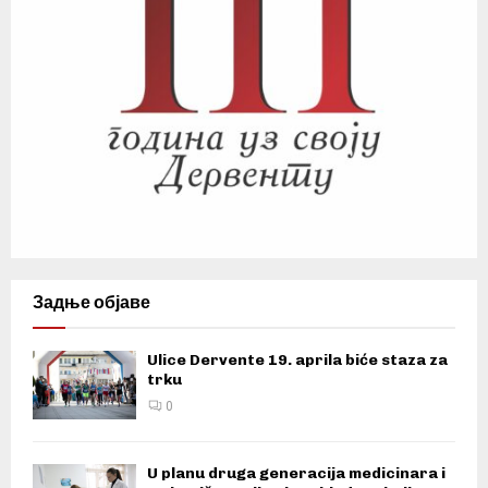
Задње објаве
Ulice Dervente 19. aprila biće staza za
trku
0
U planu druga generacija medicinara i