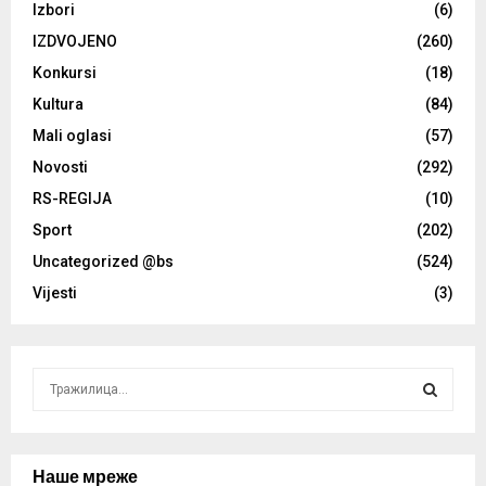
Izbori
(6)
IZDVOJENO
(260)
Konkursi
(18)
Kultura
(84)
Mali oglasi
(57)
Novosti
(292)
RS-REGIJA
(10)
Sport
(202)
Uncategorized @bs
(524)
Vijesti
(3)
S
e
a
S
r
c
Наше мреже
E