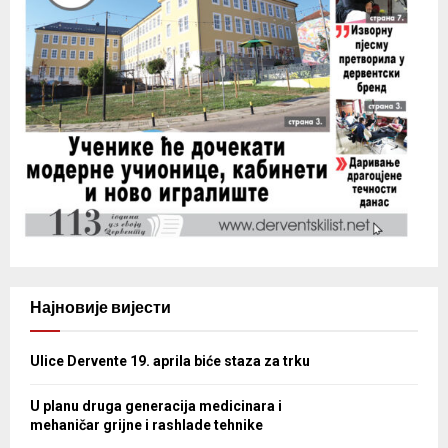
Најновије вијести
Ulice Dervente 19. aprila biće staza za trku
U planu druga generacija medicinara i
mehaničar grijne i rashlade tehnike