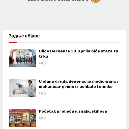
Задње објаве
Ulice Dervente 19. aprila biće staza za
trku
0
U planu druga generacija medicinara i
mehaničar grijne i rashlade tehnike
0
Početak proljeća u znaku stihova
0