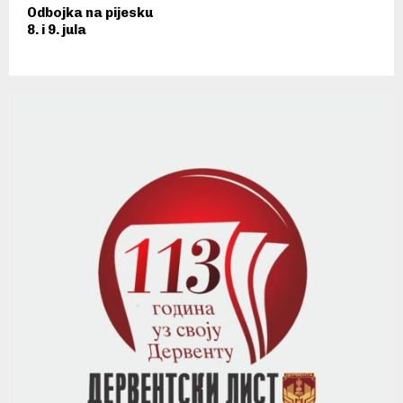
Odbojka na pijesku
8. i 9. jula