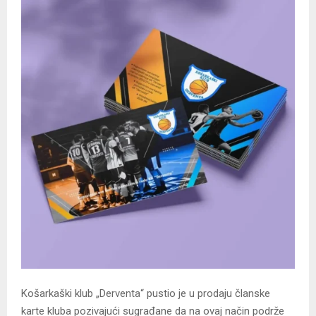
Košarkaški klub „Derventa“ pustio je u prodaju članske
karte kluba pozivajući sugrađane da na ovaj način podrže