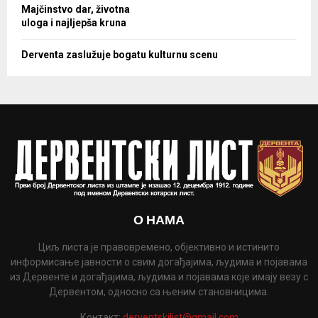
Majčinstvo dar, životna
uloga i najljepša kruna
Derventa zaslužuje bogatu kulturnu scenu
О НАМА
Циљ листа је правовремено, објективно и истинито
информисање јавности о свим догађајима, људима и појавама
из Дервенте и догађајима, људима и појавама које имају везу с
Дервентом, односно са њеним становницима.
Контакт:
derventskilist@gmail.com