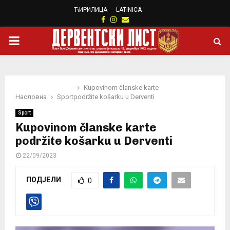
ЋИРИЛИЦА
LATINICA
Facebook
Instagram
Email
PRIMARY
MENU
Kupovinom članske karte
Насловна
Sport
podržite košarku u Derventi
Sport
Kupovinom članske karte
podržite košarku u Derventi
22/09/2023
ПОДЈЕЛИ
0