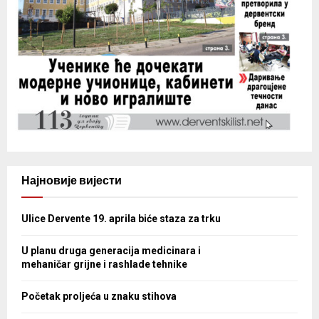
Најновије вијести
Ulice Dervente 19. aprila biće staza za trku
U planu druga generacija medicinara i
mehaničar grijne i rashlade tehnike
Početak proljeća u znaku stihova