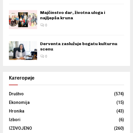
Majčinstvo dar, životna uloga i
najljepša kruna
0
Derventa zaslužuje bogatu kulturnu
scenu
0
Категорије
Društvo
(574)
Ekonomija
(15)
Hronika
(43)
Izbori
(6)
IZDVOJENO
(260)