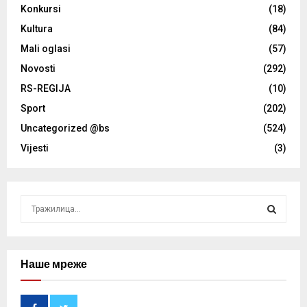
Konkursi
(18)
Kultura
(84)
Mali oglasi
(57)
Novosti
(292)
RS-REGIJA
(10)
Sport
(202)
Uncategorized @bs
(524)
Vijesti
(3)
S
e
a
S
r
c
Наше мреже
E
h
f
A
o