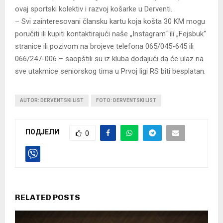
ovaj sportski kolektiv i razvoj košarke u Derventi.
– Svi zainteresovani člansku kartu koja košta 30 KM mogu
poručiti ili kupiti kontaktirajući naše „Instagram“ ili „Fejsbuk“
stranice ili pozivom na brojeve telefona 065/045-645 ili
066/247-006 – saopštili su iz kluba dodajući da će ulaz na
sve utakmice seniorskog tima u Prvoj ligi RS biti besplatan.
AUTOR: DERVENTSKI LIST
FOTO: DERVENTSKI LIST
ПОДЈЕЛИ
0
RELATED POSTS