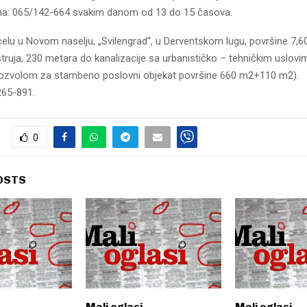
ona: 065/142-664 svakim danom od 13 do 15 časova.
elu u Novom naselju, „Svilengrad“, u Derventskom lugu, površine 7,60
truja, 230 metara do kanalizacije sa urbanističko – tehničkim uslovim
ozvolom za stambeno poslovni objekat površine 660 m2+110 m2).
265-891.
0
OSTS
Mali oglasi
Mali oglasi