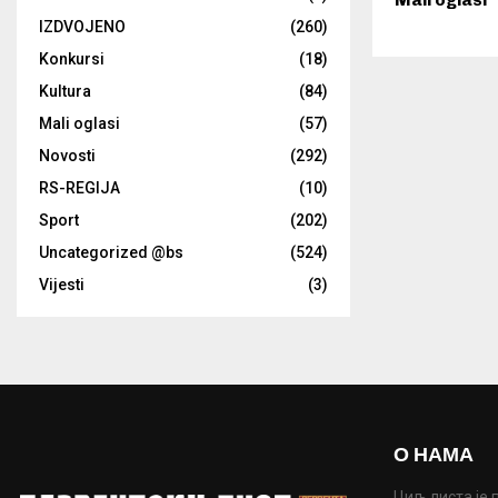
IZDVOJENO
(260)
Konkursi
(18)
Kultura
(84)
Mali oglasi
(57)
Novosti
(292)
RS-REGIJA
(10)
Sport
(202)
Uncategorized @bs
(524)
Vijesti
(3)
О НАМА
Циљ листа је 