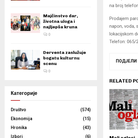
na broj telef
Majčinstvo dar,
Prodajem parc
životna uloga i
napon, voda, s
najljepša kruna
lokacijskom d
0
Telefon: 065/
Derventa zaslužuje
bogatu kulturnu
ПОДЈЕЛИ
scenu
0
RELATED P
Категорије
Društvo
(574)
Ekonomija
(15)
Hronika
(43)
Izbori
(6)
Mali oglasi