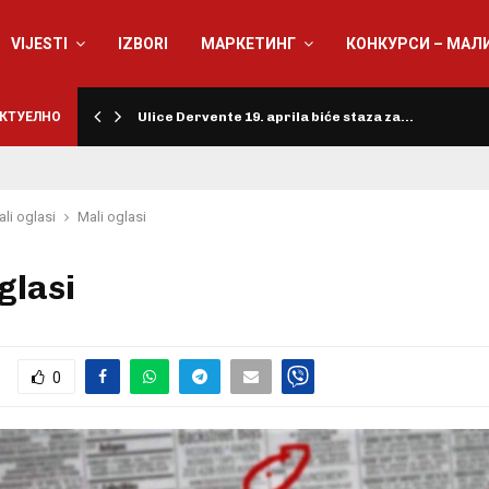
VIJESTI
IZBORI
МАРКЕТИНГ
КОНКУРСИ – МАЛ
КТУЕЛНО
Ulice Dervente 19. aprila biće staza za…
li oglasi
Mali oglasi
glasi
0