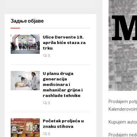
Задње објаве
Ulice Dervente 19.
aprila biće staza za
trku
0
U planu druga
generacija
medicinara i
mehaničar grijne i
rashlade tehnike
Prodajem potp
0
Kalenderovcim
Početak proljeća u
Kupujem autom
znaku stihova
0
Prodajem nedov