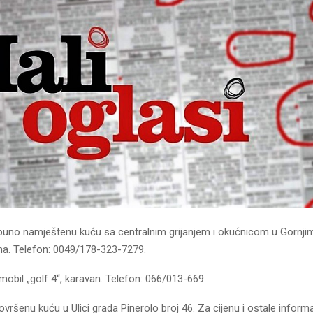
uno namještenu kuću sa centralnim grijanjem i okućnicom u Gornji
a. Telefon: 0049/178-323-7279.
obil „golf 4“, karavan. Telefon: 066/013-669.
ršenu kuću u Ulici grada Pinerolo broj 46. Za cijenu i ostale informac