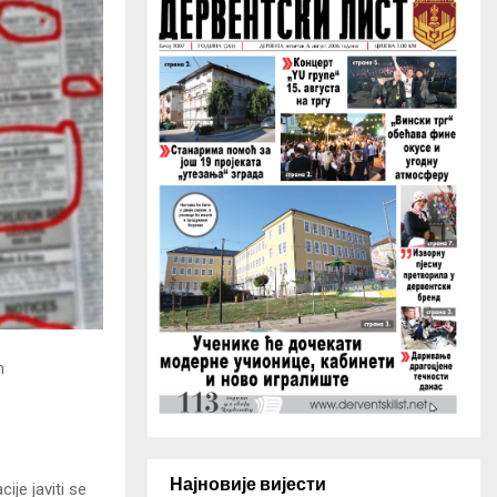
H
m
Најновије вијести
ije javiti se