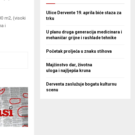
Ulice Dervente 19. aprila biće staza za
0 m2, (visoki
trku
a i
U planu druga generacija medicinara i
mehaničar grijne i rashlade tehnike
Početak proljeća u znaku stihova
Majčinstvo dar, životna
uloga i najljepša kruna
Derventa zaslužuje bogatu kulturnu
scenu