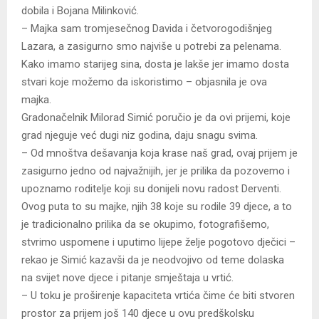
dobila i Bojana Milinković.
– Majka sam tromjesečnog Davida i četvorogodišnjeg
Lazara, a zasigurno smo najviše u potrebi za pelenama.
Kako imamo starijeg sina, dosta je lakše jer imamo dosta
stvari koje možemo da iskoristimo – objasnila je ova
majka.
Gradonačelnik Milorad Simić poručio je da ovi prijemi, koje
grad njeguje već dugi niz godina, daju snagu svima.
– Od mnoštva dešavanja koja krase naš grad, ovaj prijem je
zasigurno jedno od najvažnijih, jer je prilika da pozovemo i
upoznamo roditelje koji su donijeli novu radost Derventi.
Ovog puta to su majke, njih 38 koje su rodile 39 djece, a to
je tradicionalno prilika da se okupimo, fotografišemo,
stvrimo uspomene i uputimo lijepe želje pogotovo dječici –
rekao je Simić kazavši da je neodvojivo od teme dolaska
na svijet nove djece i pitanje smještaja u vrtić.
– U toku je proširenje kapaciteta vrtića čime će biti stvoren
prostor za prijem još 140 djece u ovu predškolsku