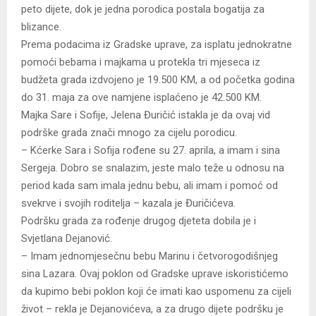
peto dijete, dok je jedna porodica postala bogatija za
blizance.
Prema podacima iz Gradske uprave, za isplatu jednokratne
pomoći bebama i majkama u protekla tri mjeseca iz
budžeta grada izdvojeno je 19.500 KM, a od početka godina
do 31. maja za ove namjene isplaćeno je 42.500 KM.
Majka Sare i Sofije, Jelena Đuričić istakla je da ovaj vid
podrške grada znači mnogo za cijelu porodicu.
– Kćerke Sara i Sofija rođene su 27. aprila, a imam i sina
Sergeja. Dobro se snalazim, jeste malo teže u odnosu na
period kada sam imala jednu bebu, ali imam i pomoć od
svekrve i svojih roditelja – kazala je Đuričićeva.
Podršku grada za rođenje drugog djeteta dobila je i
Svjetlana Dejanović.
– Imam jednomjesečnu bebu Marinu i četvorogodišnjeg
sina Lazara. Ovaj poklon od Gradske uprave iskoristićemo
da kupimo bebi poklon koji će imati kao uspomenu za cijeli
život – rekla je Dejanovićeva, a za drugo dijete podršku je