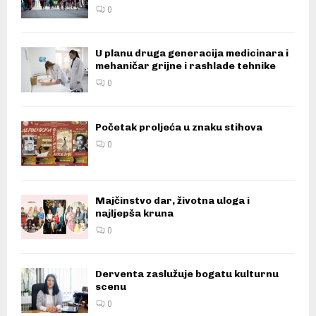
0
U planu druga generacija medicinara i
mehaničar grijne i rashlade tehnike
0
Početak proljeća u znaku stihova
0
Majčinstvo dar, životna uloga i
najljepša kruna
0
Derventa zaslužuje bogatu kulturnu
scenu
0