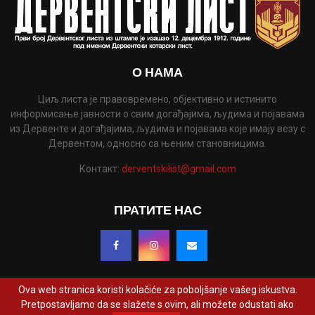
О НАМА
Циљ листа је правовремено, објективно и истинито
информисање јавности о свим догађајима, људима и појавама
из Дервенте и догађајима, људима и појавама које имају везу с
Дервентом, односно са њеним становницима.
Контакт:
derventskilist@gmail.com
ПРАТИТЕ НАС
Ova web stranica koristi kolačiće za poboljšanje vašeg iskustva.
Pretpostavljamo da se slažete s ovim, ali možete odustati ako
@2022 - www.derventskilist.net. Сва права задржана. Дизајнирао и развио