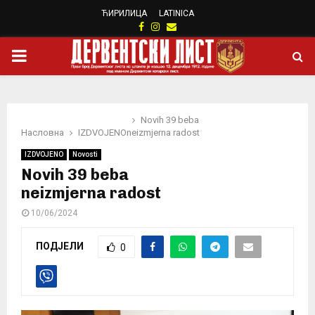
ЋИРИЛИЦА
LATINICA
Facebook
Instagram
Email
PRIMARY
MENU
Novih 39 beba
Насловна
IZDVOJENO
neizmjerna radost
IZDVOJENO
Novosti
Novih 39 beba
neizmjerna radost
10/06/2024
ПОДЈЕЛИ
0