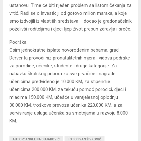
ustanovu. Time će biti riješen problem sa listom čekanja za
vrtić. Radi se o investiciji od gotovo milion maraka, a koje
smo izdvojili iz vlastitih sredstava – dodao je gradonačelnik
poželivši roditeljima i djeci lijep život prepun zdravlja i sreće.
Podrška
Osim jednokratne isplate novorođenim bebama, grad
Derventa provodi niz pronatalitetnih mjera i vidova podrške
za porodice, učenike, studente i druge kategorije. Za
nabavku školskog pribora za sve prvačiće i nagrade
učenicima predviđeno je 10.000 KM, za stipendije
učenicima 200.000 KM, za tekuću pomoć porodici, djeci i
mladima 150.000 KM, učešće u vantjelesnoj oplodnju
30.000 KM, troškove prevoza učenika 220.000 KM, a za
servisiranje usluga učenika sa smetnjama u razvoju 8.000
KM.
AUTOR: ANGELINA DUJAKOVIĆ
FOTO: IVAN ŽIVKOVIĆ