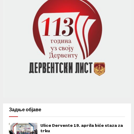
Задње објаве
Ulice Dervente 19. aprila biće staza za
trku