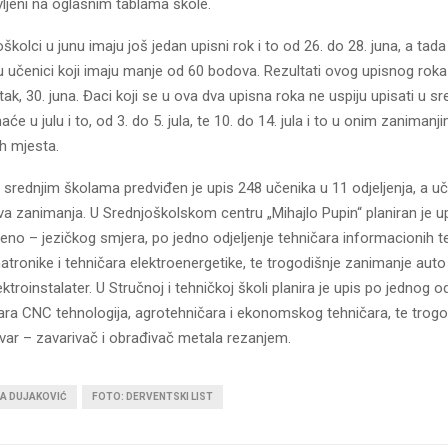
avljeni na oglasnim tablama škole.
školci u junu imaju još jedan upisni rok i to od 26. do 28. juna, a tad
 učenici koji imaju manje od 60 bodova. Rezultati ovog upisnog roka
etak, 30. juna. Đaci koji se u ova dva upisna roka ne uspiju upisati u s
maće u julu i to, od 3. do 5. jula, te 10. do 14. jula i to u onim zaniman
h mjesta.
 srednjim školama predviđen je upis 248 učenika u 11 odjeljenja, a u
a zanimanja. U Srednjoškolskom centru „Mihajlo Pupin“ planiran je u
eno – jezičkog smjera, po jedno odjeljenje tehničara informacionih te
tronike i tehničara elektroenergetike, te trogodišnje zanimanje auto –
ektroinstalater. U Stručnoj i tehničkoj školi planira je upis po jednog od
čara CNC tehnologija, agrotehničara i ekonomskog tehničara, te trogo
var – zavarivač i obrađivač metala rezanjem.
NA DUJAKOVIĆ
FOTO: DERVENTSKI LIST