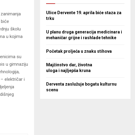
Ulice Dervente 19. aprila biće staza za
a zanimanja
trku
 biće
rednju školu
U planu druga generacija medicinara i
jima u kojima
mehaničar grijne i rashlade tehnike
Početak proljeća u znaku stihova
čenicima su
pis u gimnaziju
Majčinstvo dar, životna
uloga i najljepša kruna
hnologija,
 električar i
Derventa zaslužuje bogatu kulturnu
jeljenja
scenu
dišnjeg