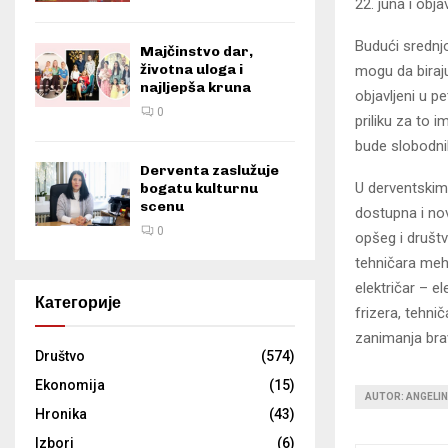
22. juna i obj
Budući srednjo
Majčinstvo dar,
životna uloga i
mogu da biraju
najljepša kruna
objavljeni u p
0
priliku za to i
bude slobodni
Derventa zaslužuje
U derventskim
bogatu kulturnu
scenu
dostupna i nov
0
opšeg i društv
tehničara meha
električar – el
Категорије
frizera, tehni
zanimanja bra
Društvo
(574)
Ekonomija
(15)
AUTOR: ANGELI
Hronika
(43)
Izbori
(6)