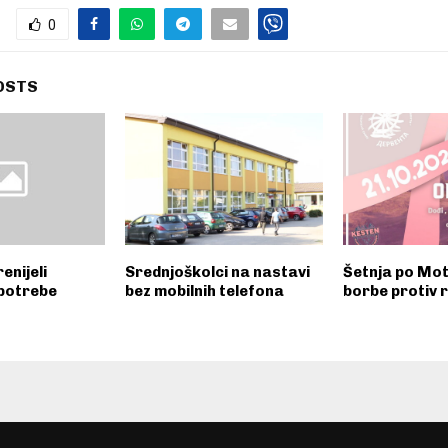
0
OSTS
enijeli
Srednjoškolci na nastavi
Šetnja po Mot
potrebe
bez mobilnih telefona
borbe protiv 