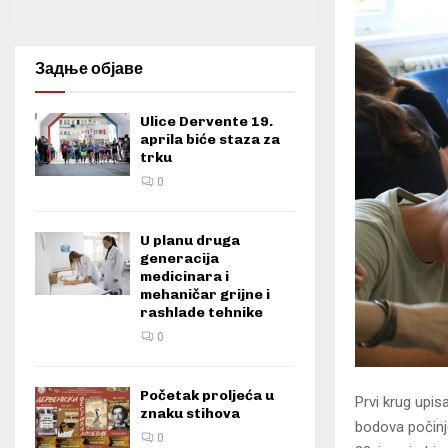
Задње објаве
Ulice Dervente 19.
aprila biće staza za
trku
0
U planu druga
generacija
medicinara i
mehaničar grijne i
rashlade tehnike
0
Početak proljeća u
Prvi krug upis
znaku stihova
bodova počinje
0