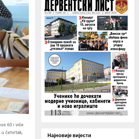
H
se 60 i više
 u četvrtak,
Најновије вијести