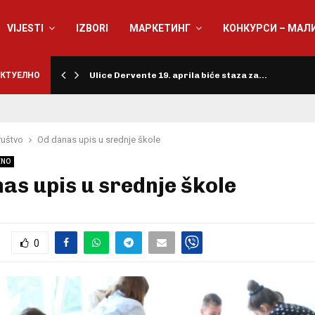
VIJESTI
IZBORI
МАРКЕТИНГ
КОНКУРСИ – МАЛ
КТУЕЛНО
Ulice Dervente 19. aprila biće staza za…
ruštvo
Od danas upis u srednje škole
ENO
as upis u srednje škole
0