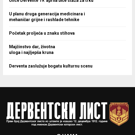
Ulice Dervente 19. aprila biće staza za trku
U planu druga generacija medicinara i
mehaničar grijne i rashlade tehnike
Početak proljeća u znaku stihova
Majčinstvo dar, životna
uloga i najljepša kruna
Derventa zaslužuje bogatu kulturnu scenu