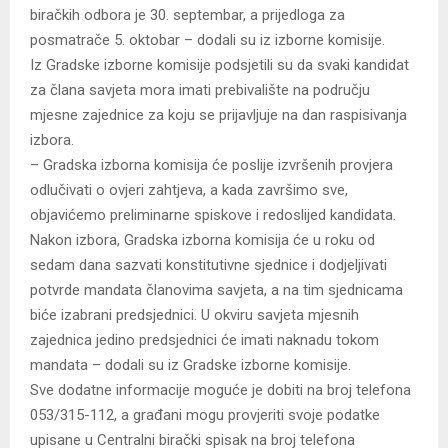
biračkih odbora je 30. septembar, a prijedloga za
posmatrače 5. oktobar – dodali su iz izborne komisije.
Iz Gradske izborne komisije podsjetili su da svaki kandidat
za člana savjeta mora imati prebivalište na području
mjesne zajednice za koju se prijavljuje na dan raspisivanja
izbora.
– Gradska izborna komisija će poslije izvršenih provjera
odlučivati o ovjeri zahtjeva, a kada završimo sve,
objavićemo preliminarne spiskove i redoslijed kandidata.
Nakon izbora, Gradska izborna komisija će u roku od
sedam dana sazvati konstitutivne sjednice i dodjeljivati
potvrde mandata članovima savjeta, a na tim sjednicama
biće izabrani predsjednici. U okviru savjeta mjesnih
zajednica jedino predsjednici će imati naknadu tokom
mandata – dodali su iz Gradske izborne komisije.
Sve dodatne informacije moguće je dobiti na broj telefona
053/315-112, a građani mogu provjeriti svoje podatke
upisane u Centralni birački spisak na broj telefona