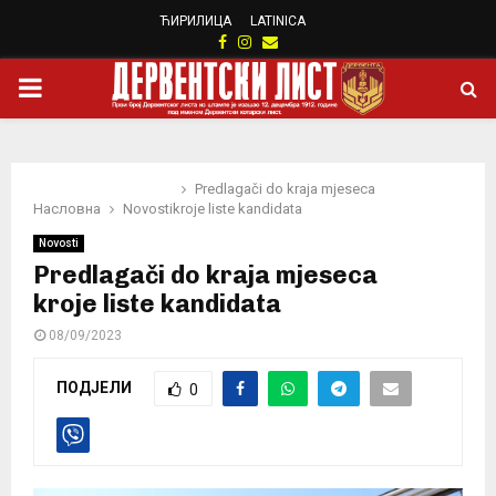
ЋИРИЛИЦА
LATINICA
Facebook
Instagram
Email
PRIMARY
MENU
Predlagači do kraja mjeseca
Насловна
Novosti
kroje liste kandidata
Novosti
Predlagači do kraja mjeseca
kroje liste kandidata
08/09/2023
ПОДЈЕЛИ
0