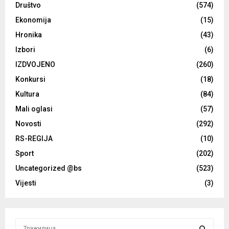
Društvo
(574)
Ekonomija
(15)
Hronika
(43)
Izbori
(6)
IZDVOJENO
(260)
Konkursi
(18)
Kultura
(84)
Mali oglasi
(57)
Novosti
(292)
RS-REGIJA
(10)
Sport
(202)
Uncategorized @bs
(523)
Vijesti
(3)
S