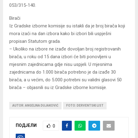
053/315-140.
Birači
Iz Gradske izborne komisije su istakli da je broj birača koji
mora izaći na dan izbora kako bi izbori bili uspješni
propisan Statutom grada.
– Ukoliko na izbore ne izađe dovoljan broj registrovanih
birača, u roku od 15 dana izbori će biti ponovljeni u
mjesnim zajednicama gdje nisu uspjeli. U mjesnima
zajednicama do 1.000 birača potrebno je da izađe 30
birača, a u većim, do 5.000 potrebni su validni glasovi 50
birača – objasnili su iz Gradske izborne komisije.
AUTOR: ANGELINA DUJAKOVIĆ
FOTO: DERVENTSKI LIST
ПОДЈЕЛИ
0