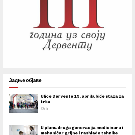
Задње објаве
Ulice Dervente 19. aprila biće staza za
trku
0
U planu druga generacija medicinara i
mehaničar grijne i rashlade tehnike