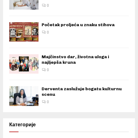
0
Početak proljeća u znaku stihova
0
Majčinstvo dar, životna uloga i
najljepša kruna
0
Derventa zaslužuje bogatu kulturnu
scenu
0
Категорије