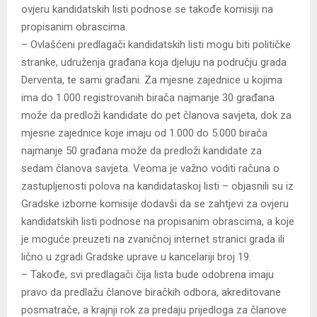
ovjeru kandidatskih listi podnose se takođe komisiji na
propisanim obrascima.
– Ovlašćeni predlagači kandidatskih listi mogu biti političke
stranke, udruženja građana koja djeluju na području grada
Derventa, te sami građani. Za mjesne zajednice u kojima
ima do 1.000 registrovanih birača najmanje 30 građana
može da predloži kandidate do pet članova savjeta, dok za
mjesne zajednice koje imaju od 1.000 do 5.000 birača
najmanje 50 građana može da predloži kandidate za
sedam članova savjeta. Veoma je važno voditi računa o
zastupljenosti polova na kandidataskoj listi – objasnili su iz
Gradske izborne komisije dodavši da se zahtjevi za ovjeru
kandidatskih listi podnose na propisanim obrascima, a koje
je moguće preuzeti na zvaničnoj internet stranici grada ili
lično u zgradi Gradske uprave u kancelariji broj 19.
– Takođe, svi predlagači čija lista bude odobrena imaju
pravo da predlažu članove biračkih odbora, akreditovane
posmatrače, a krajnji rok za predaju prijedloga za članove