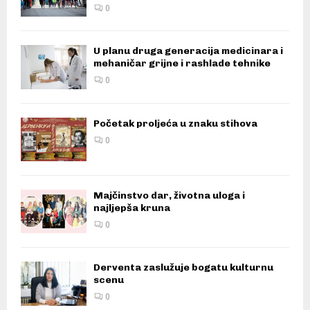
0
U planu druga generacija medicinara i
mehaničar grijne i rashlade tehnike
0
Početak proljeća u znaku stihova
0
Majčinstvo dar, životna uloga i
najljepša kruna
0
Derventa zaslužuje bogatu kulturnu
scenu
0