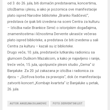
od 3. do 26. jula, biti domaćin predstavama, koncertima,
izložbama i plesu, a iako je pozornica ove manifestacije
plato ispred Narodne biblioteke „Branko Radičević“,
predstava će ipak biti izvedena na sceni Centra za kulturu.
– Izložba naše Brankice Simić o istorijskim događajima,
znamenitostima i ličnostima Dervente ukrasiće večeras
plato ispred biblioteke, a predstava će biti izvedena u sali
Centra za kulturu – kazali su iz biblioteke.
Drugo veče, 10. jula, predstaviće lutkarsku radionicu sa
glumcem Duškom Mazalicom, a kako je najavljeno i ranije,
treće veče, 15. jula, upotpuniće plesni studio „Gema“ iz
Banjaluke. Za 20. jul zakazana je izložba i radionica za
djecu – „Sizifova borba za pravopis“, dok će manifestaciju
zatvoriti koncert „Kombajn kvarteta“ iz Banjaluke u petak,
26. jula.
AUTOR: ANGELINA DUJAKOVIĆ
FOTO: DERVENTSKI LIST