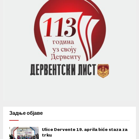
Задње објаве
Ulice Dervente 19. aprila biće staza za
trku