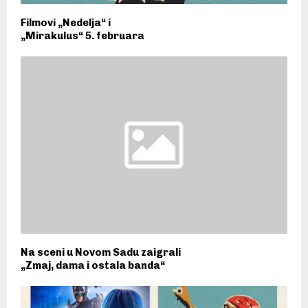
Filmovi „Nedelja“ i
„Mirakulus“ 5. februara
Na sceni u Novom Sadu zaigrali
„Zmaj, dama i ostala banda“