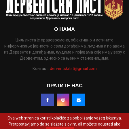
О НАМА
Циљ листа је правовремено, објективно и истинито
информисање јавности о свим догађајима, људима и појавама
из Дервенте и догађајима, људима и појавама које имају везу с
Дервентом, односно са њеним становницима.
Контакт:
derventskilist@gmail.com
ПРАТИТЕ НАС
Ova web stranica koristi kolačiće za poboljšanje vašeg iskustva.
Pretpostavljamo da se slažete s ovim, ali možete odustati ako
@2022 - www.derventskilist.net. Сва права задржана. Дизајнирао и развио