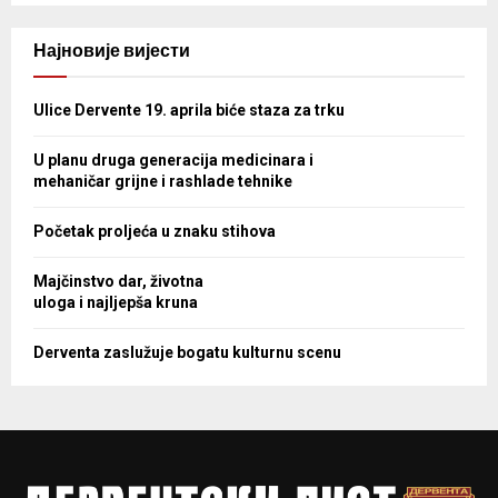
Најновије вијести
Ulice Dervente 19. aprila biće staza za trku
U planu druga generacija medicinara i
mehaničar grijne i rashlade tehnike
Početak proljeća u znaku stihova
Majčinstvo dar, životna
uloga i najljepša kruna
Derventa zaslužuje bogatu kulturnu scenu