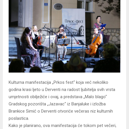
Kulturna manifestacija „Prkos fest“ koja već nekoliko
godina krasi ljeto u Derventi na radost ljubitelja svih vrsta
umjetnosti obilježiće i ovaj, a predstava „Malo blago“
Gradskog pozorišta „Jazavac“ iz Banjaluke i izložba
Brankice Simić o Derventi otvoriće večeras niz kulturnih
poslastica.
Kako je planirano, ova manifestacija će tokom pet večeri,