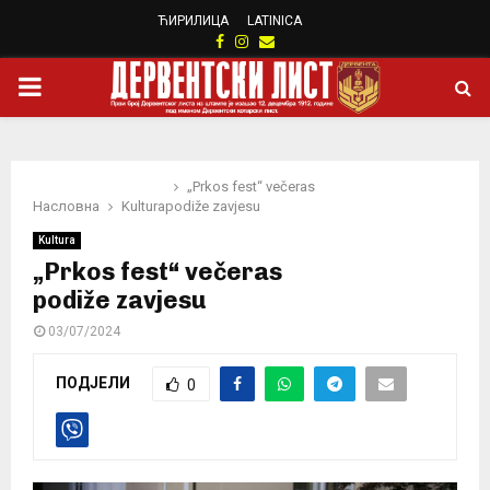
ЋИРИЛИЦА
LATINICA
Facebook
Instagram
Email
PRIMARY
MENU
„Prkos fest“ večeras
Насловна
Kultura
podiže zavjesu
Kultura
„Prkos fest“ večeras
podiže zavjesu
03/07/2024
ПОДЈЕЛИ
0