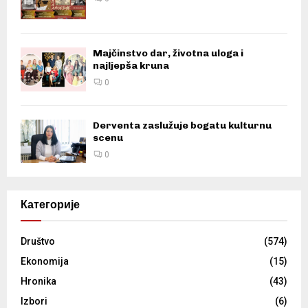
Majčinstvo dar, životna uloga i
najljepša kruna
0
Derventa zaslužuje bogatu kulturnu
scenu
0
Категорије
Društvo
(574)
Ekonomija
(15)
Hronika
(43)
Izbori
(6)