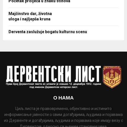
Početak proljeća u znaku stihova
Majčinstvo dar, životna
uloga i najljepša kruna
Derventa zaslužuje bogatu kulturnu scenu
О НАМА
Циљ листа је правовремено, објективно и истинито
информисање јавности о свим догађајима, људима и појавама
из Дервенте и догађајима, људима и појавама које имају везу с
Дервентом, односно са њеним становницима.