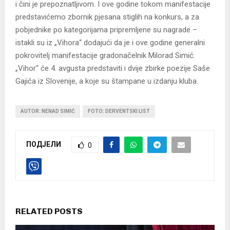
i čini je prepoznatljivom. I ove godine tokom manifestacije
predstavićemo zbornik pjesana stiglih na konkurs, a za
pobjednike po kategorijama pripremljene su nagrade –
istakli su iz „Vihora“ dodajući da je i ove godine generalni
pokrovitelj manifestacije gradonačelnik Milorad Simić.
„Vihor“ će 4. avgusta predstaviti i dvije zbirke poezije Saše
Gajića iz Slovenije, a koje su štampane u izdanju kluba.
AUTOR: NENAD SIMIĆ
FOTO: DERVENTSKI LIST
ПОДЈЕЛИ
0
RELATED POSTS