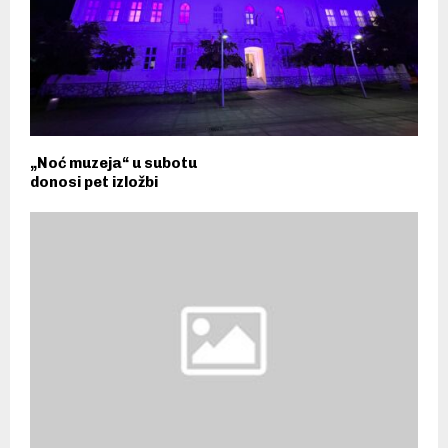
„Noć muzeja“ u subotu
donosi pet izložbi