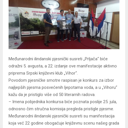
Međunarodni ilindanski pjesnički susreti „Prljača“ biće
odražni 5. avgusta, a 22. izdanje ove manifestacije aktivno
priprema Srpski književni klub „Vihor“.
Povodom pjesničke smotre raspisan je konkurs za izbor
najljepših pjesma posvećenih ljepotama voda, a u „Vihoru“
kažu da je pristiglo više od 50 literarnih radova.
– Imena pobjednika konkursa biće poznata poslije 25. jula,
odnosno čim stručna komisija pregleda pristigle pjesme.
Međunarodni ilindanski pjesnički susreti su manifestacija
koja već 22 godine obogaćuje književnu scenu našeg grada