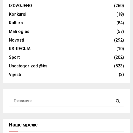
IZDVOJENO
(260)
Konkursi
(18)
Kultura
(84)
Mali oglasi
(57)
Novosti
(292)
RS-REGIJA
(10)
Sport
(202)
Uncategorized @bs
(523)
Vijesti
(3)
S
e
a
S
r
c
Наше мреже
E
h