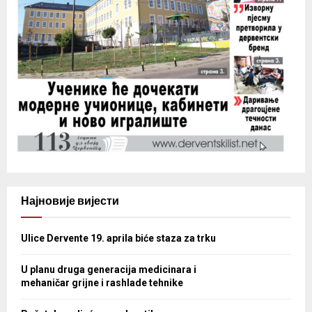
Најновије вијести
Ulice Dervente 19. aprila biće staza za trku
U planu druga generacija medicinara i
mehaničar grijne i rashlade tehnike