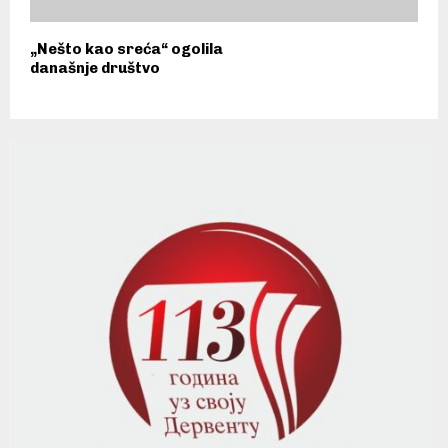
„Nešto kao sreća“ ogolila
današnje društvo