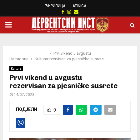
ЋИРИЛИЦА
LATINICA
Facebook
Instagram
Email
PRIMARY
MENU
Prvi vikend u avgustu
Насловна
Kultura
rezervisan za pjesničke susrete
Kultura
Prvi vikend u avgustu
rezervisan za pjesničke susrete
14/07/2023
ПОДЈЕЛИ
0