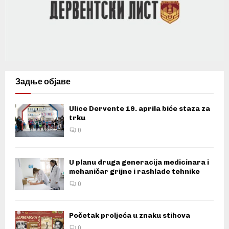
Задње објаве
Ulice Dervente 19. aprila biće staza za
trku
0
U planu druga generacija medicinara i
mehaničar grijne i rashlade tehnike
0
Početak proljeća u znaku stihova
0