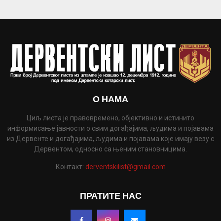
О НАМА
Циљ листа је правовремено, објективно и истинито
информисање јавности о свим догађајима, људима и појавама
из Дервенте и догађајима, људима и појавама које имају везу с
Дервентом, односно са њеним становницима.
Контакт:
derventskilist@gmail.com
ПРАТИТЕ НАС