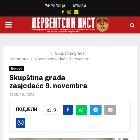
ЋИРИЛИЦА
LATINICA
Facebook
Instagram
Email
PRIMARY
MENU
Skupština grada
Насловна
Novosti
zasjedaće 9. novembra
Novosti
Skupština grada
zasjedaće 9. novembra
30/10/2023
ПОДЈЕЛИ
0