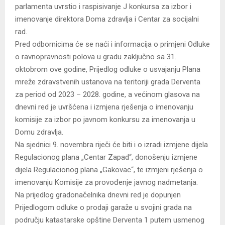
parlamenta uvrstio i raspisivanje J konkursa za izbor i
imenovanje direktora Doma zdravlja i Centar za socijalni
rad.
Pred odbornicima će se naći i informacija o primjeni Odluke
o ravnopravnosti polova u gradu zaključno sa 31.
oktobrom ove godine, Prijedlog odluke o usvajanju Plana
mreže zdravstvenih ustanova na teritoriji grada Derventa
za period od 2023 – 2028. godine, a većinom glasova na
dnevni red je uvršćena i izmjena rješenja o imenovanju
komisije za izbor po javnom konkursu za imenovanja u
Domu zdravlja.
Na sjednici 9. novembra riječi će biti i o izradi izmjene dijela
Regulacionog plana „Centar Zapad“, donošenju izmjene
dijela Regulacionog plana „Gakovac“, te izmjeni rješenja o
imenovanju Komisije za provođenje javnog nadmetanja.
Na prijedlog gradonačelnika dnevni red je dopunjen
Prijedlogom odluke o prodaji garaže u svojini grada na
području katastarske opštine Derventa 1 putem usmenog