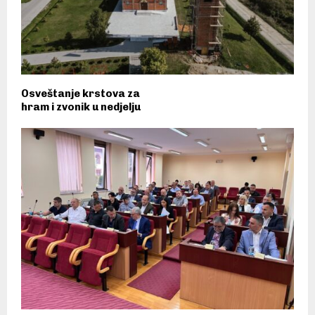
Osveštanje krstova za
hram i zvonik u nedjelju