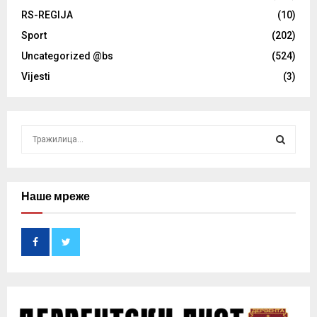
RS-REGIJA
(10)
Sport
(202)
Uncategorized @bs
(524)
Vijesti
(3)
S
e
a
S
r
c
Наше мреже
E
h
f
A
o
r
R
:
C
H