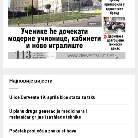
Најновије вијести
Ulice Dervente 19. aprila biće staza za trku
U planu druga generacija medicinara i
mehaničar grijne i rashlade tehnike
Početak proljeća u znaku stihova