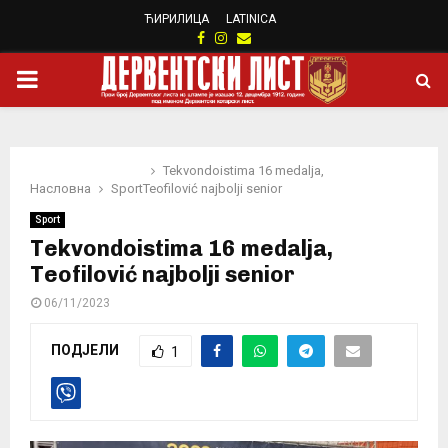
ЋИРИЛИЦА
LATINICA
Facebook
Instagram
Email
PRIMARY
MENU
Tekvondoistima 16 medalja,
Насловна
Sport
Teofilović najbolji senior
Sport
Tekvondoistima 16 medalja,
Teofilović najbolji senior
06/11/2023
ПОДЈЕЛИ
1