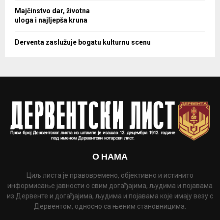
Majčinstvo dar, životna
uloga i najljepša kruna
Derventa zaslužuje bogatu kulturnu scenu
О НАМА
Циљ листа је правовремено, објективно и истинито
информисање јавности о свим догађајима, људима и појавама
из Дервенте и догађајима, људима и појавама које имају везу с
Дервентом, односно са њеним становницима.