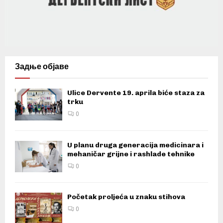
Задње објаве
Ulice Dervente 19. aprila biće staza za
trku
0
U planu druga generacija medicinara i
mehaničar grijne i rashlade tehnike
0
Početak proljeća u znaku stihova
0