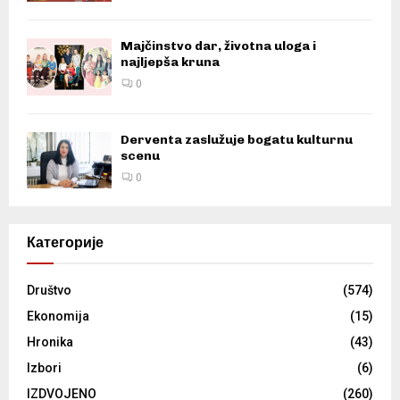
Majčinstvo dar, životna uloga i
najljepša kruna
0
Derventa zaslužuje bogatu kulturnu
scenu
0
Категорије
Društvo
(574)
Ekonomija
(15)
Hronika
(43)
Izbori
(6)
IZDVOJENO
(260)