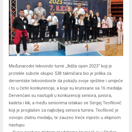
Međunarodni tekvondo turnir „Ilidža open 2023“ koji je
protekle subote okupio 538 takmičara bio je prilika za
derventske tekvondoiste da pokažu svoje vještine i umijeće
i to u četiri konkurencije, a koje su krunisane sa 16 medalja.
Dervenćani su nastupili u konkurenciji seniora, juniora,
kadeta i kik, a među seniorima istakao se Sergej Teofilović
koji je proglašen za najboljeg seniora turnira. Teofilović je
osvojio zlatnu medalju, te zauzeo treće mjesto u ekipnom
nastupu.