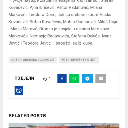
– Svoje nastupe zlatnim medaljama krunisali su i Stefan
Kovačević, Ajna Ibrišević, Viktor Radanović, Milana
Marković i Teodora Ćorić, dok su srebrne izborili Vladan
Kovačević, Srđan Kovačević, Mateo Radanović, Miloš Gojić
i Marija Maravić. Bronza je zasjala u rukama Miroslava
Markovića, Nemanje Radanovića, Stefana Đekića, Ivane
Jevtić i Teodore Jevtić – saopštili su iz kluba.
AUTOR: ANGELINA DUJAKOVIĆ
FOTO: DERVENTSKI LIST
ПОДЈЕЛИ
1
RELATED POSTS