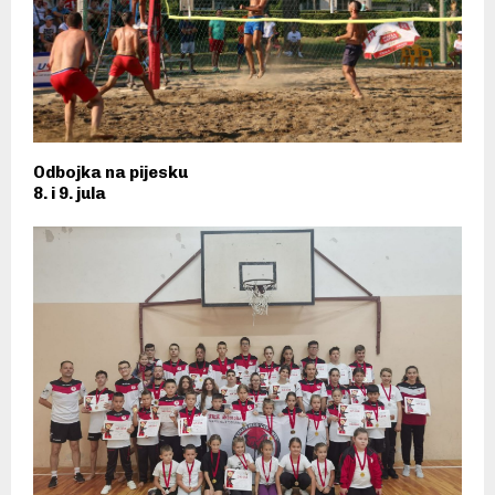
Odbojka na pijesku
8. i 9. jula