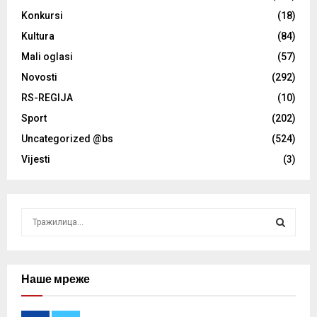
Konkursi
(18)
Kultura
(84)
Mali oglasi
(57)
Novosti
(292)
RS-REGIJA
(10)
Sport
(202)
Uncategorized @bs
(524)
Vijesti
(3)
S
e
a
S
r
c
Наше мреже
E
h
f
A