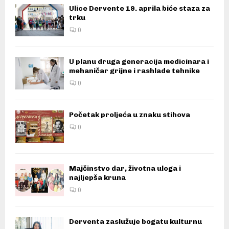
Ulice Dervente 19. aprila biće staza za
trku
0
U planu druga generacija medicinara i
mehaničar grijne i rashlade tehnike
0
Početak proljeća u znaku stihova
0
Majčinstvo dar, životna uloga i
najljepša kruna
0
Derventa zaslužuje bogatu kulturnu