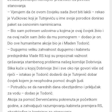
stanovanja.
– Vjerujem da će ovom čovjeku sada život biti lakši – rekao
je Vučkovac koji je Tutnjeviću u ime svoje porodice donirao
paket sa osnovnim namirnicama.
– Bio sam potresen uslovima u kojima je ovaj čovjek živio i
na ovaj način sam želio da mu pomognem – dodao je on.
Dio ove humanitarne akcije bio je i Mladen Todorić.
– Dugujemo veliku zahvalnost dugujemo i kabinetu
predsjednika Vlade RS koji su prepoznali važnost
rješavanja stambenog problema našeg komšije Dobrivoja.
Slika kuće u kojoj Dobrivoje živi i sve oko nje govori više od
riječi – istakao je Todorić dodavši da je Tutnjević dobar
čovjek kojem je neophodna pomoć drugih ljudi.
– Potrudiću se da narednih dana obezbjedimo i priključak
za vodu – dodao je Todorić.
Akcija za pomoć Dervenćaninu pokrenuta je početkom
godine, a zahvaljujući razumijevanju kabineta premijera RS,
obezbijeđen je kontejner za stanovanje.