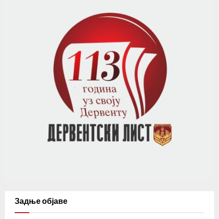
Задње објаве