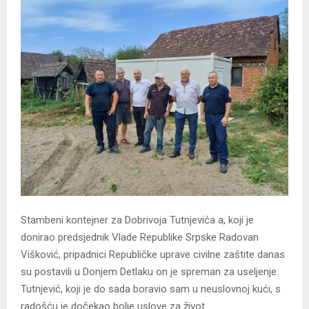
Stambeni kontejner za Dobrivoja Tutnjevića a, koji je
donirao predsjednik Vlade Republike Srpske Radovan
Višković, pripadnici Republičke uprave civilne zaštite danas
su postavili u Donjem Detlaku on je spreman za useljenje.
Tutnjević, koji je do sada boravio sam u neuslovnoj kući, s
radošću je dočekao bolje uslove za život.