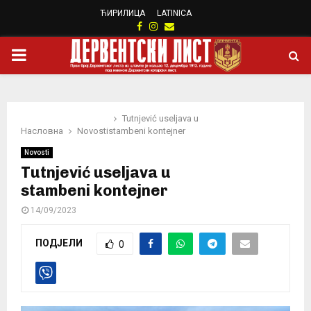
ЋИРИЛИЦА
LATINICA
Facebook
Instagram
Email
PRIMARY
MENU
Tutnjević useljava u
Насловна
Novosti
stambeni kontejner
Novosti
Tutnjević useljava u
stambeni kontejner
14/09/2023
ПОДЈЕЛИ
0