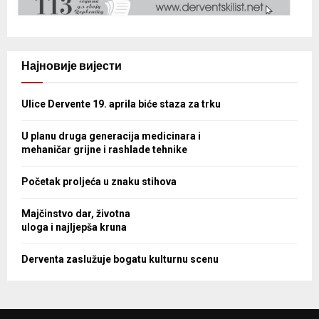
Најновије вијести
Ulice Dervente 19. aprila biće staza za trku
U planu druga generacija medicinara i
mehaničar grijne i rashlade tehnike
Početak proljeća u znaku stihova
Majčinstvo dar, životna
uloga i najljepša kruna
Derventa zaslužuje bogatu kulturnu scenu