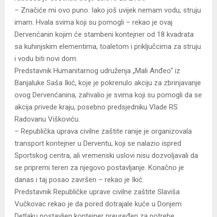
– Značiće mi ovo puno. Iako još uvijek nemam vodu, struju
imam. Hvala svima koji su pomogli – rekao je ovaj
Dervenćanin kojim će stambeni kontejner od 18 kvadrata
sa kuhinjskim elementima, toaletom i priključcima za struju
i vodu biti novi dom.
Predstavnik Humanitarnog udruženja „Mali Anđeo“ iz
Banjaluke Saša Ikić, koje je pokrenulo akciju za zbrinjavanje
ovog Dervenćanina, zahvalio je svima koji su pomogli da se
akcija privede kraju, posebno predsjedniku Vlade RS
Radovanu Viškoviću.
– Republička uprava civilne zaštite ranije je organizovala
transport kontejner u Derventu, koji se nalazio ispred
Sportskog centra, ali vremenski uslovi nisu dozvoljavali da
se pripremi teren za njegovo postavljanje. Konačno je
danas i taj posao završen – rekao je Ikić.
Predstavnik Republičke uprave civilne zaštite Slaviša
Vučkovac rekao je da pored dotrajale kuće u Donjem
Detlaku postavljen kontejner preuređen za potrebe