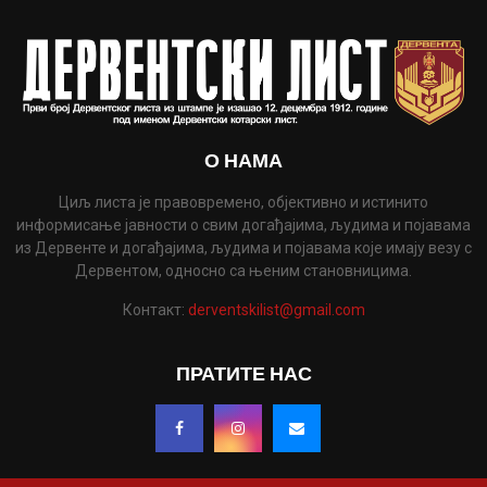
О НАМА
Циљ листа је правовремено, објективно и истинито
информисање јавности о свим догађајима, људима и појавама
из Дервенте и догађајима, људима и појавама које имају везу с
Дервентом, односно са њеним становницима.
Контакт:
derventskilist@gmail.com
ПРАТИТЕ НАС