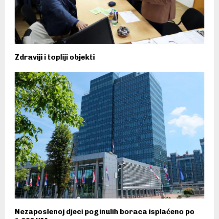
Zdraviji i topliji objekti
Nezaposlenoj djeci poginulih boraca isplaćeno po