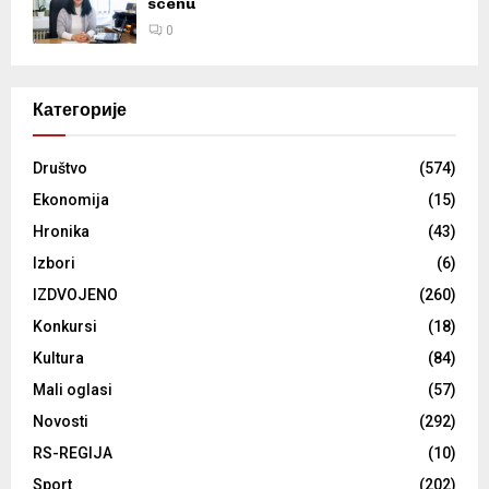
scenu
0
Категорије
Društvo
(574)
Ekonomija
(15)
Hronika
(43)
Izbori
(6)
IZDVOJENO
(260)
Konkursi
(18)
Kultura
(84)
Mali oglasi
(57)
Novosti
(292)
RS-REGIJA
(10)
Sport
(202)