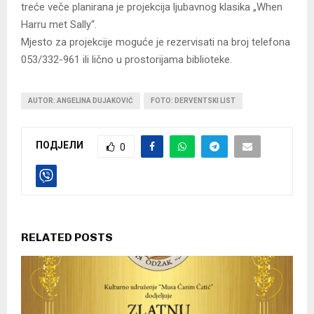
treće veče planirana je projekcija ljubavnog klasika „When
Harru met Sally“.
Mjesto za projekcije moguće je rezervisati na broj telefona
053/332-961 ili lično u prostorijama biblioteke.
AUTOR: ANGELINA DUJAKOVIĆ
FOTO: DERVENTSKI LIST
ПОДЈЕЛИ
0
RELATED POSTS