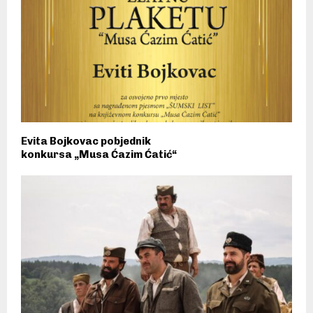
Evita Bojkovac pobjednik
konkursa „Musa Ćazim Ćatić“