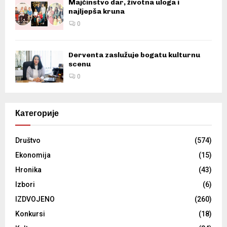
Majčinstvo dar, životna uloga i
najljepša kruna
0
Derventa zaslužuje bogatu kulturnu
scenu
0
Категорије
Društvo
(574)
Ekonomija
(15)
Hronika
(43)
Izbori
(6)
IZDVOJENO
(260)
Konkursi
(18)