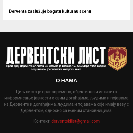
Derventa zaslužuje bogatu kulturnu scenu
О НАМА
Циљ листа је правовремено, објективно и истинито
информисање јавности о свим догађајима, људима и појавама
из Дервенте и догађајима, људима и појавама које имају везу с
Дервентом, односно са њеним становницима.
Контакт:
derventskilist@gmail.com