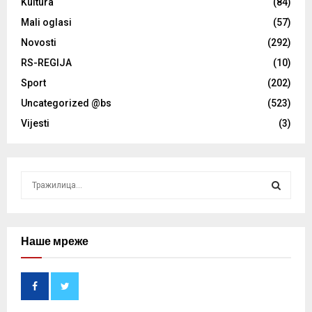
Kultura
(84)
Mali oglasi
(57)
Novosti
(292)
RS-REGIJA
(10)
Sport
(202)
Uncategorized @bs
(523)
Vijesti
(3)
S
e
a
S
r
c
Наше мреже
E
h
f
A
o
r
R
: