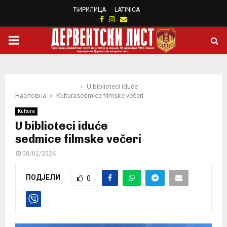
ЋИРИЛИЦА
LATINICA
Facebook
Instagram
Email
PRIMARY
MENU
U biblioteci iduće
Насловна
Kultura
sedmice filmske večeri
Kultura
U biblioteci iduće
sedmice filmske večeri
08/02/2024
ПОДЈЕЛИ
0