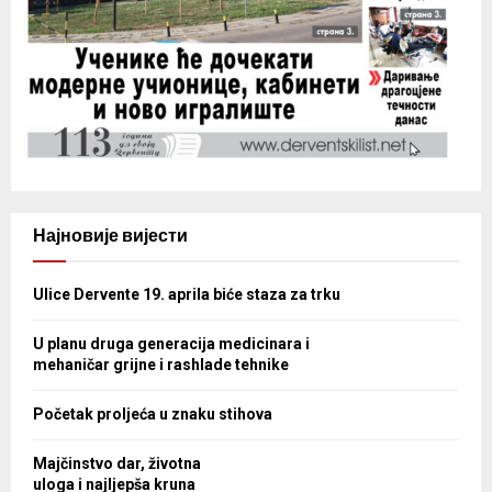
Најновије вијести
Ulice Dervente 19. aprila biće staza za trku
U planu druga generacija medicinara i
mehaničar grijne i rashlade tehnike
Početak proljeća u znaku stihova
Majčinstvo dar, životna
uloga i najljepša kruna