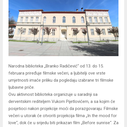
Narodna biblioteka „Branko Radičević“ od 13. do 15.
februara priređuje filmske večeri, a ljubitelji ove vrste
umjetnosti imaće priliku da pogledaju izabrane tri filmske
ljubavne priče.
Ovu aktivnost biblioteka organizuje u saradnji sa
derventskim rediteljem Vukom Pijetlovićem, a sa kojim će
posjetioci nakon projekcije moći da porazgovaraju. Filmske
večeri u utorak će otvoriti projekcija filma „In the mood for
love“, dok će u srijedu biti prikazan film „Before sunrise“. Za