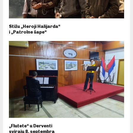
Stižu „Heroji Halijarda“
i „Patrolne šape“
„Flutete“ u Derventi
sviraju 8. septembra