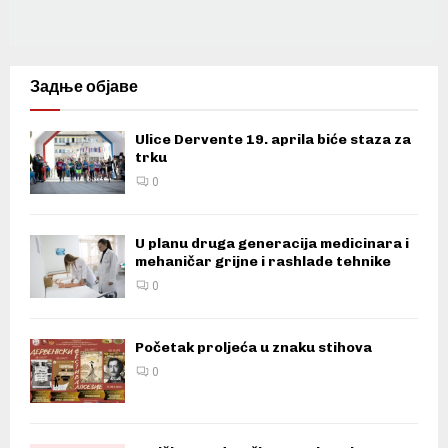
Задње објаве
Ulice Dervente 19. aprila biće staza za
trku
0
U planu druga generacija medicinara i
mehaničar grijne i rashlade tehnike
0
Početak proljeća u znaku stihova
0