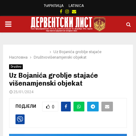
ЋИРИЛИЦА
LATINICA
Facebook
Instagram
Email
PRIMARY
MENU
Uz Bojanića groblje stajaće
Насловна
Društvo
višenamjenski objekat
Društvo
Uz Bojanića groblje stajaće
višenamjenski objekat
25/01/2024
ПОДЈЕЛИ
0