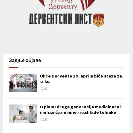
Задње објаве
Ulice Dervente 19. aprila biće staza za
trku
0
U planu druga generacija medicinara i
mehaničar grijne i rashlade tehnike
0