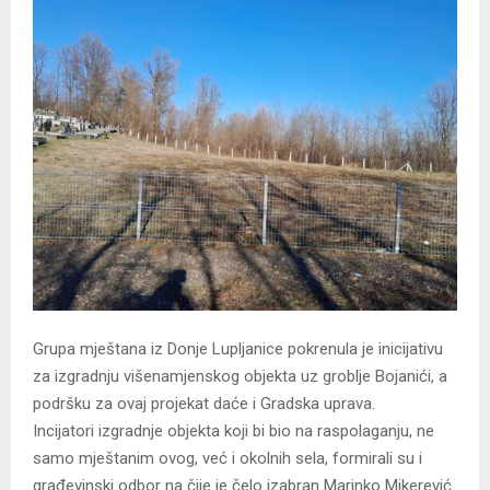
Grupa mještana iz Donje Lupljanice pokrenula je inicijativu
za izgradnju višenamjenskog objekta uz groblje Bojanići, a
podršku za ovaj projekat daće i Gradska uprava.
Incijatori izgradnje objekta koji bi bio na raspolaganju, ne
samo mještanim ovog, već i okolnih sela, formirali su i
građevinski odbor na čije je čelo izabran Marinko Mikerević.