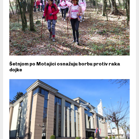
Šetnjom po Motajici osnažuju borbu protiv raka
dojke