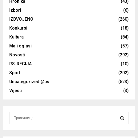
Hronika
(43)
Izbori
(6)
IZDVOJENO
(260)
Konkursi
(18)
Kultura
(84)
Mali oglasi
(57)
Novosti
(292)
RS-REGIJA
(10)
Sport
(202)
Uncategorized @bs
(523)
Vijesti
(3)
S
e
a
S
r