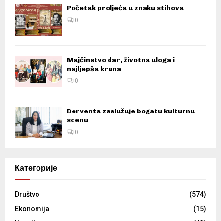
Početak proljeća u znaku stihova
0
Majčinstvo dar, životna uloga i
najljepša kruna
0
Derventa zaslužuje bogatu kulturnu
scenu
0
Категорије
Društvo
(574)
Ekonomija
(15)