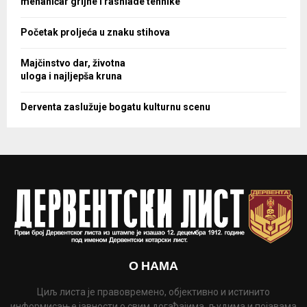
mehaničar grijne i rashlade tehnike
Početak proljeća u znaku stihova
Majčinstvo dar, životna
uloga i najljepša kruna
Derventa zaslužuje bogatu kulturnu scenu
О НАМА
Циљ листа је правовремено, објективно и истинито
информисање јавности о свим догађајима, људима и појавама