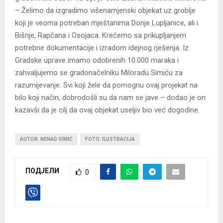
– Želimo da izgradimo višenamjenski objekat uz groblje
koji je veoma potreban mještanima Donje Lupljanice, ali i
Bišnje, Rapćana i Osojaca. Krećemo sa prikupljanjem
potrebne dokumentacije i izradom idejnog rješenja. Iz
Gradske uprave imamo odobrenih 10.000 maraka i
zahvaljujemo se gradonačelniku Miloradu Simiću za
razumijevanje. Svi koji žele da pomognu ovaj projekat na
bilo koji način, dobrodošli su da nam se jave – dodao je on
kazavši da je cilj da ovaj objekat useljiv bio već dogodine.
AUTOR: NENAD SIMIĆ
FOTO: ILUSTRACIJA
ПОДЈЕЛИ
0