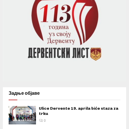
Задње објаве
Ulice Dervente 19. aprila biće staza za
trku
0