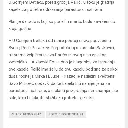
U Gornjem Detlaku, pored groblja Railići, u toku je gradnja
kapele za potrebe održavanja parastosa i sahrana.
Plan je da radovi, koji su počeli u martu, budu završeni do
kraja godine.
– U Gornjem Detlaku od ranije postoji crkva posvećena
Svetoj Petki Paraskevi Prepodobnoj u zaseoku Savkovići,
ali prema želji Branislava Railića iz ovog sela episkop
zvorničko – tuzlanski Fotije dao je blagoslov za izgradnju
ove kapele. Railić ima želju da ovu kapelu podigne za pokoj
duša roditelja Mirka i LJube – kazao je nadležni sveštenik
Savo Mitrović dodavši da će kapela biti namijenjena za
parastose i sahrane, a u planu je izgradnja i višenamjenske
sale, koja bi takođe služila za potrebe vjernika.
AUTOR: NENAD SIMIĆ
FOTO: DERVENTSKI LIST