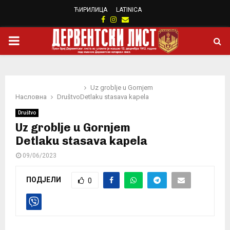
ЋИРИЛИЦА
LATINICA
Facebook
Instagram
Email
PRIMARY
MENU
Uz groblje u Gornjem
Насловна
Društvo
Detlaku stasava kapela
Društvo
Uz groblje u Gornjem
Detlaku stasava kapela
09/06/2023
ПОДЈЕЛИ
0