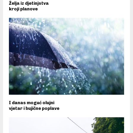
Želja iz djetinjstva
kroji planove
I danas moguć olujni
vjetar i bujične poplave