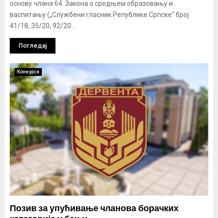
основу члана 64. Закона о средњем образовању и
васпитању („Службени гласник Републике Српске“ број
41/18, 35/20, 92/20...
Погледај
Конкурси
Позив за упућивање чланова борачких