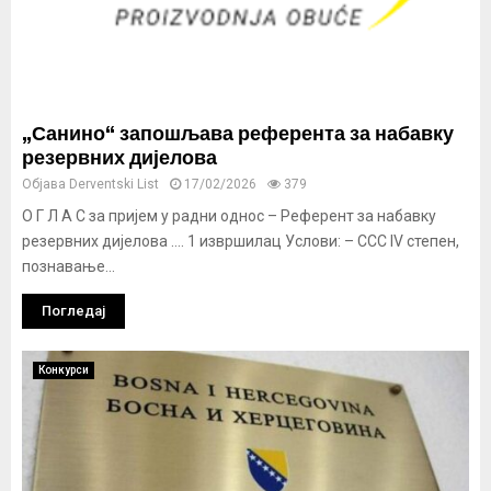
„Санино“ запошљава референта за набавку
резервних дијелова
Објава
Derventski List
17/02/2026
379
О Г Л А С за пријем у радни однос – Референт за набавку
резервних дијелова …. 1 извршилац Услови: – ССС IV степен,
познавање...
Погледај
Конкурси