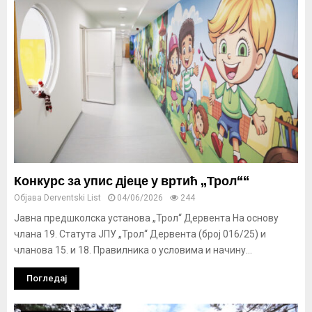
Конкурс за упис дјеце у вртић „Трол““
Објава
Derventski List
04/06/2026
244
Јавна предшколска установа „Трол“ Дервента На основу
члана 19. Статута ЈПУ „Трол“ Дервента (број 016/25) и
чланова 15. и 18. Правилника о условима и начину...
Погледај