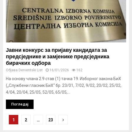
Јавни конкурс за пријаву кандидата за
предсједнике и замјенике предсједника
бирачких одбора
Објава
Derventski List
16/01/2026
162
На основу члана 2.9 став (1) тачка 19. Изборног закона БиХ
(„Службени гласник БиХ“ бр. 23/01, 7/02, 9/02, 20/02, 25/02,
4/04, 20/04, 25/05, 52/05, 65/05,...
Погледај
Кретање
1
2
…
23
чланака