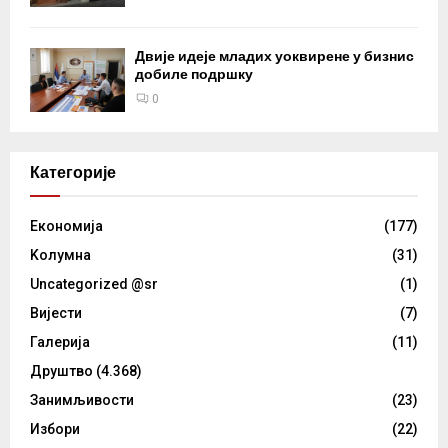
Двије идеје младих уоквирене у бизнис
добиле подршку
0
Категорије
Eкономија
(177)
Kолумнa
(31)
Uncategorized @sr
(1)
Вијести
(7)
Галерија
(11)
Друштво
(4.368)
Занимљивости
(23)
Избори
(22)