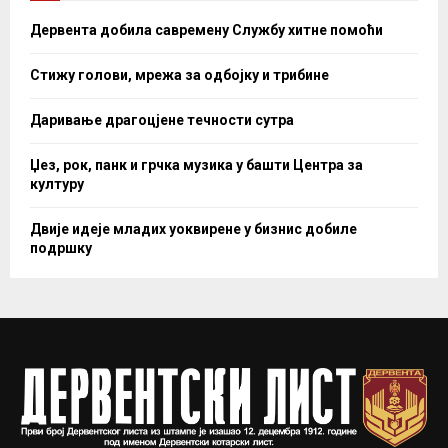
Дервента добила савремену Службу хитне помоћи
Стижу голови, мрежа за одбојку и трибине
Даривање драгоцјене течности сутра
Џез, рок, панк и грчка музика у башти Центра за
културу
Двије идеје младих уоквирене у бизнис добиле
подршку