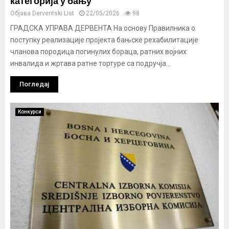
категорија у бању
Објава
Derventski List
22/05/2026
98
ГРАДСКА УПРАВА ДЕРВЕНТА На основу Правилника о
поступку реализације пројекта бањске рехабилитације
чланова породица погинулих бораца, ратних војних
инвалида и жртава ратне тортуре са подручја...
Погледај
Конкурси