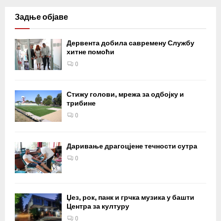
Задње објаве
Дервента добила савремену Службу
хитне помоћи
0
Стижу голови, мрежа за одбојку и
трибине
0
Даривање драгоцјене течности сутра
0
Џез, рок, панк и грчка музика у башти
Центра за културу
0