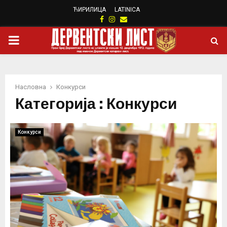
ЋИРИЛИЦА
LATINICA
Facebook
Instagram
Email
PRIMARY
MENU
Насловна
Конкурси
Категорија : Конкурси
Конкурси