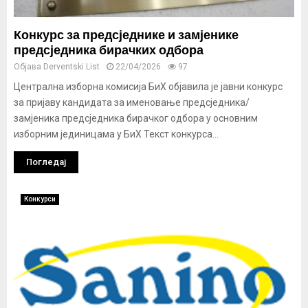
Конкурс за предсједнике и замјенике
предсједника бирачких одбора
Објава
Derventski List
22/04/2026
97
Централна изборна комисија БиХ објавила је јавни конкурс
за пријаву кандидата за именовање предсједника/
замјеника предсједника бирачког одбора у основним
изборним јединицама у БиХ Текст конкурса...
Погледај
Конкурси