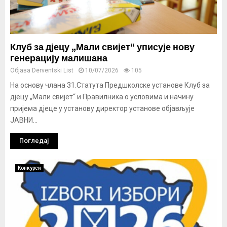
Клуб за дјецу „Мали свијет“ уписује нову
генерацију малишана
Објава
Derventski List
10/07/2026
105
На основу члана 31.Статута Предшколске установе Клуб за
дјецу „Мали свијет“ и Правилника о условима и начину
пријема дјеце у установу директор установе објављује
ЈАВНИ...
Погледај
Конкурси