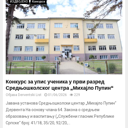
ИЗДВОЈЕНО
Конкурси
Конкурс за упис ученика у први разред
Средњошколског центра „Михајло Пупин“
Објава
Derventski List
01/06/2026
229
Јавана установа Средњошколски центар „Михајло Пупин“
Дервента На основу члана 64. Закона о средњем
образовању и васпитању („Службени гласник Републике
Српске“ број: 41/18, 35/20, 92/20,...