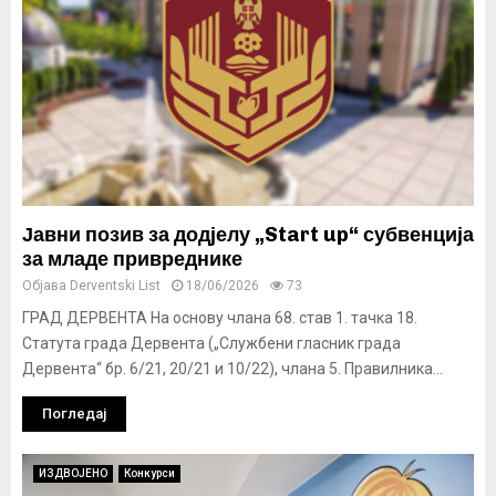
Јавни позив за додјелу „Start up“ субвенција
за младе привреднике
Објава
Derventski List
18/06/2026
73
ГРАД ДЕРВЕНТА На основу члана 68. став 1. тачка 18.
Статута града Дервента („Службени гласник града
Дервента“ бр. 6/21, 20/21 и 10/22), члана 5. Правилника...
Погледај
ИЗДВОЈЕНО
Конкурси