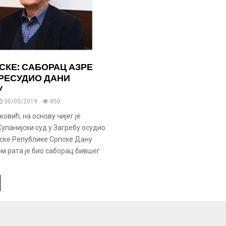
СКЕ: САБОРАЦ АЗРЕ
РЕСУДИО ДАНИ
У
30/05/2019
850
овић, на основу чијег је
упанијски суд у Загребу осудио
јске Републике Српске Дану
ом рата је био саборац бившег