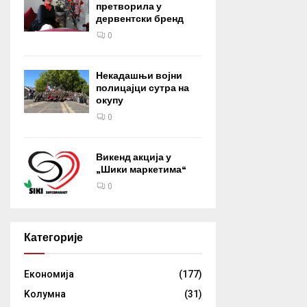
претворила у
дервентски бренд
0
Некадашњи војни
полицајци сутра на
окупу
0
Викенд акција у
„Шики маркетима“
0
Категорије
Eкономија
(177)
Kолумнa
(31)