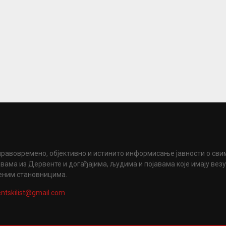
правовремено, објективно и истинито информисање јавности о сви
вама из Дервенте и догађајима, људима и појавама које имају вез
еним становницима.
ntskilist@gmail.com