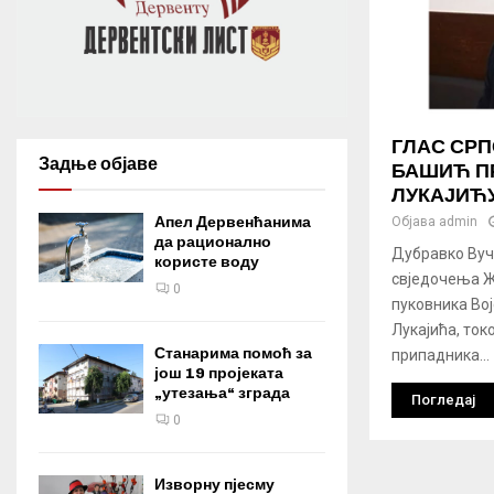
ГЛАС СРП
Задње објаве
БАШИЋ П
ЛУКАЈИЋ
Апел Дервенћанима
Објава
admin
да рационално
Дубравко Вучк
користе воду
свједочења Ж
0
пуковника Во
Лукајића, ток
Станарима помоћ за
припадника...
још 19 пројеката
„утезања“ зграда
Погледај
0
Изворну пјесму