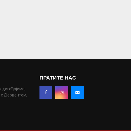
ПРАТИТЕ НАС
м догађајима,
у с Дервентом,