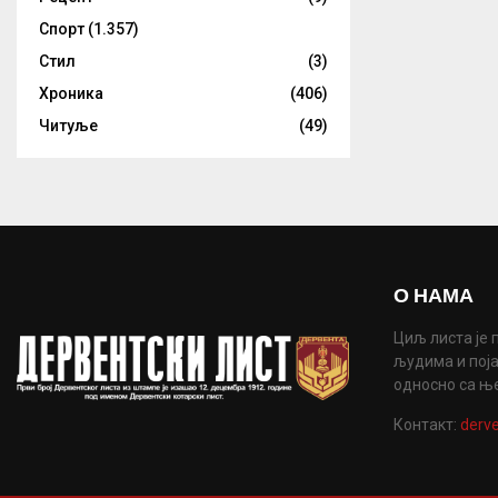
Спорт
(1.357)
Стил
(3)
Хроника
(406)
Читуље
(49)
О НАМА
Циљ листа је 
људима и поја
односно са њ
Контакт:
derve