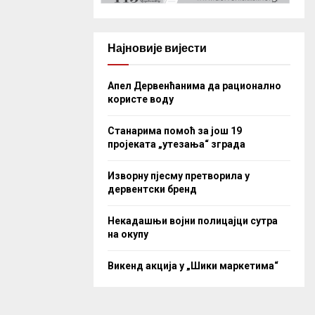
Најновије вијести
Апел Дервенћанима да рационално
користе воду
Станарима помоћ за још 19
пројеката „утезања“ зграда
Изворну пјесму претворила у
дервентски бренд
Некадашњи војни полицајци сутра
на окупу
Викенд акција у „Шики маркетима“