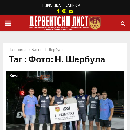
ЋИРИЛИЦА
LATINICA
Facebook
Instagram
Email
PRIMARY
MENU
Насловна
Фото: Н. Шербула
Таг : Фото: Н. Шербула
Спорт