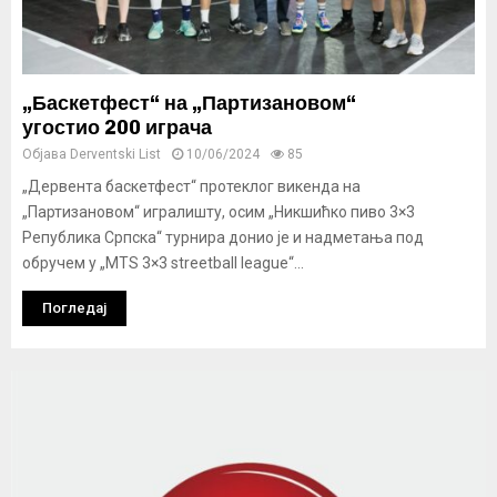
„Баскетфест“ на „Партизановом“
угостио 200 играча
Објава
Derventski List
10/06/2024
85
„Дервента баскетфест“ протеклог викенда на
„Партизановом“ игралишту, осим „Никшићко пиво 3×3
Република Српска“ турнира донио је и надметања под
обручем у „MTS 3×3 streetball league“...
Погледај