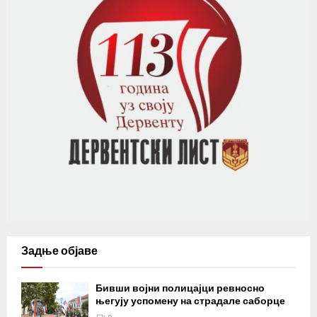
Задње објаве
Бивши војни полицајци ревносно
његују успомену на страдале саборце