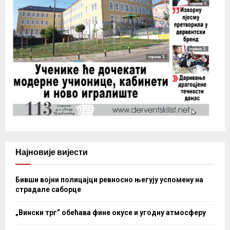
Најновије вијести
Бивши војни полицајци ревносно његују успомену на
страдале саборце
„Вински трг“ обећава фине окусе и угодну атмосферу