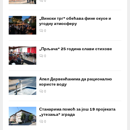
0
„Вински трг“ обећава фине окусе и
угодну атмосферу
0
„Прљача“ 25 година слави стихове
0
Апел Дервенћанима да рационално
користе воду
0
Станарима помоћ за још 19 пројеката
„утезања“ зграда
0