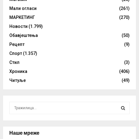
Мали огласи
(261)
МАРКЕТИНГ
(270)
Новости
(1.799)
Обавјештења
(50)
Рецепт
(9)
Спорт
(1.357)
Стил
(3)
Хроника
(406)
Читуље
(49)
S
e
a
S
r
c
Наше мреже
E
h