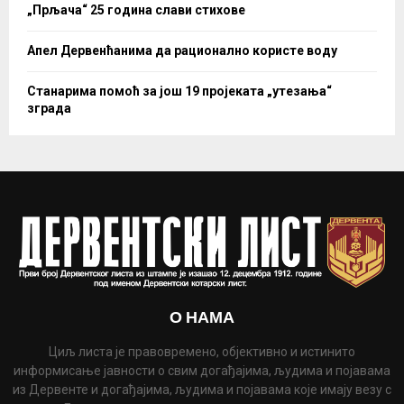
„Прљача“ 25 година слави стихове
Апел Дервенћанима да рационално користе воду
Станарима помоћ за још 19 пројеката „утезања“
зграда
О НАМА
Циљ листа је правовремено, објективно и истинито
информисање јавности о свим догађајима, људима и појавама
из Дервенте и догађајима, људима и појавама које имају везу с