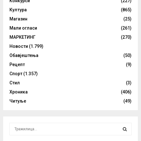
Конкурси
(227)
Култура
(865)
Магазин
(25)
Мали огласи
(261)
МАРКЕТИНГ
(270)
Новости
(1.799)
Обавјештења
(50)
Рецепт
(9)
Спорт
(1.357)
Стил
(3)
Хроника
(406)
Читуље
(49)
S
e
a