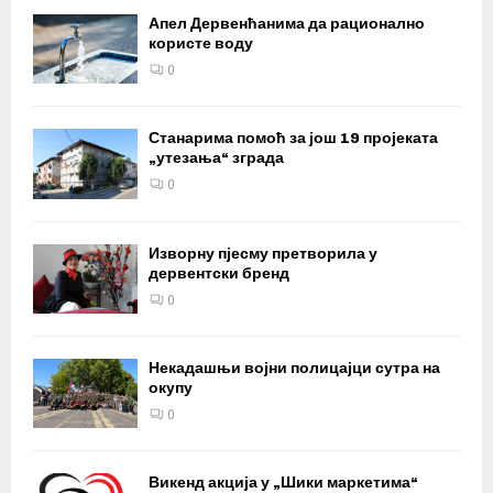
Апел Дервенћанима да рационално
користе воду
0
Станарима помоћ за још 19 пројеката
„утезања“ зграда
0
Изворну пјесму претворила у
дервентски бренд
0
Некадашњи војни полицајци сутра на
окупу
0
Викенд акција у „Шики маркетима“