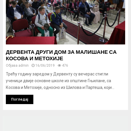
ДЕРВЕНТА ДРУГИ ДОМ ЗА МАЛИШАНЕ СА
КОСОВА И МЕТОХИЈЕ
Објава
admin
16/06/2019
476
Трећу годину заредом у Дервенту су вечерас стигли
ученици двије основне школе из општине Гњилане, са
Косова и Метохије, односно из Шилова и Партеша, који...
Погледај