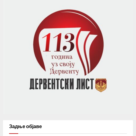
Задње објаве