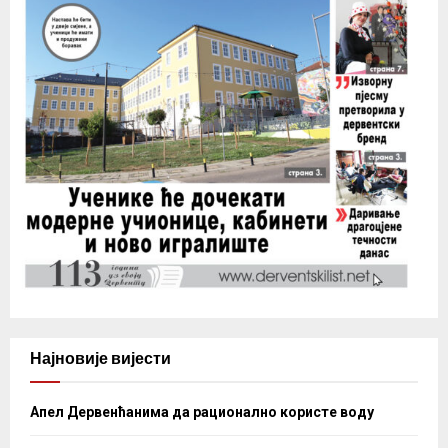
Најновије вијести
Апел Дервенћанима да рационално користе воду