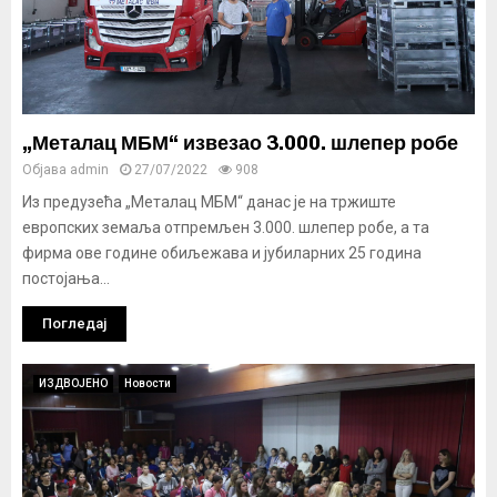
„Металац МБМ“ извезао 3.000. шлепер робе
Објава
admin
27/07/2022
908
Из предузећа „Металац МБМ“ данас је на тржиште
европских земаља отпремљен 3.000. шлепер робе, а та
фирма ове године обиљежава и јубиларних 25 година
постојања...
Погледај
ИЗДВОЈЕНО
Новости