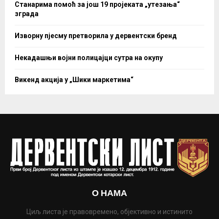
Станарима помоћ за још 19 пројеката „утезања“
зграда
Изворну пјесму претворила у дервентски бренд
Некадашњи војни полицајци сутра на окупу
Викенд акција у „Шики маркетима“
О НАМА
Циљ листа је правовремено, објективно и истинито