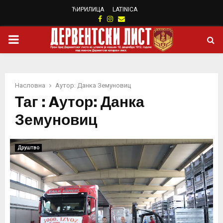
ЋИРИЛИЦА
LATINICA
Facebook
Instagram
Email
PRIMARY
MENU
Насловна
Aутор: Данка Земуновиц
Таг : Aутор: Данка
Земуновиц
Друштво