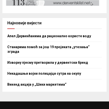
Најновије вијести
Апел Дервенћанима да рационално користе воду
Станарима помоћ за још 19 пројеката „утезања“
зграда
Изворну пјесму претворила у дервентски бренд
Некадашњи војни полицајци сутра на окупу
Викенд акција у „Шики маркетима“