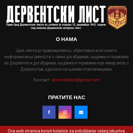
О НАМА
Циљ листа је правовремено, објективно и истинито
информисање јавности о свим догађајима, људима и појавама
из Дервенте и догађајима, људима и појавама које имају везу с
Дервентом, односно са њеним становницима.
Контакт:
derventskilist@gmail.com
ПРАТИТЕ НАС
Ova web stranica koristi kolačiće za poboljšanje vašeg iskustva.