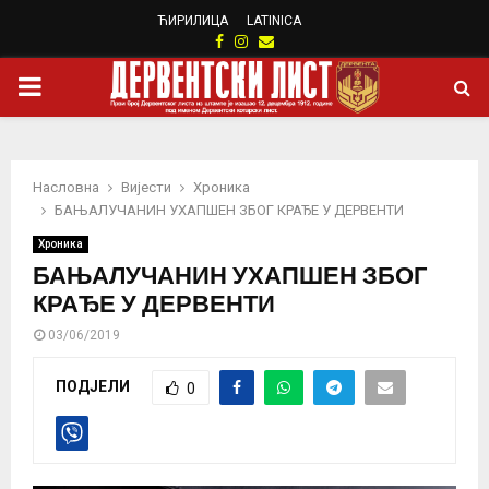
ЋИРИЛИЦА
LATINICA
Facebook
Instagram
Email
PRIMARY
MENU
Насловна
Вијести
Хроника
БАЊАЛУЧАНИН УХАПШЕН ЗБОГ КРАЂЕ У ДЕРВЕНТИ
Хроника
БАЊАЛУЧАНИН УХАПШЕН ЗБОГ
КРАЂЕ У ДЕРВЕНТИ
03/06/2019
ПОДЈЕЛИ
0