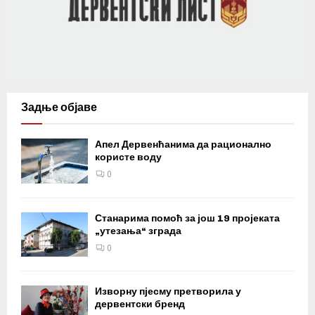
Задње објаве
Апел Дервенћанима да рационално
користе воду
0
Станарима помоћ за још 19 пројеката
„утезања“ зграда
0
Изворну пјесму претворила у
дервентски бренд