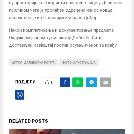
су просторије које користи наведено лице у Дервенти,
приликом чега је пронађен одређени износ новца –
саопштено је из Полицијске управе Добој.
Након комплетирања и документовања предмета
Окружном јавном тужилаштву Добој ће бити
достављен извјештај против осумњиченог за крађу.
АУТОР: ДАЛИБОРКА РОГИЋ
ФОТО: ИЛУСТРАЦИЈА
ПОДЈЕЛИ
0
RELATED POSTS