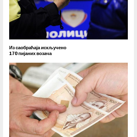
Из саобраћаја искључено
170 пијаних возача