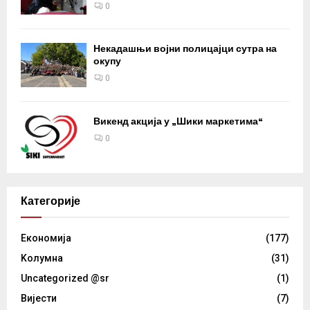
0
Некадашњи војни полицајци сутра на
окупу
0
Викенд акција у „Шики маркетима“
0
Категорије
Eкономија
(177)
Kолумнa
(31)
Uncategorized @sr
(1)
Вијести
(7)