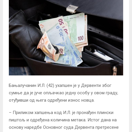
Бањалучанин И.Л. (42) ухапшен је у Дервенти због
сумње да је јуче опљачкао једну особу у овом граду,
отуђивши од њега одређени износ новца.
– Приликом хапшења код И.Л. је пронађен плински
пиштољ и одређена количина метака. Истог дана на
основу наредбе Основног суда Дервента претресене