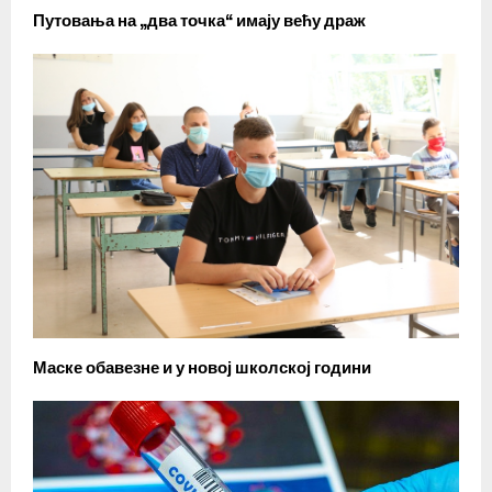
Путовања на „два точка“ имају већу драж
Маске обавезне и у новој школској години