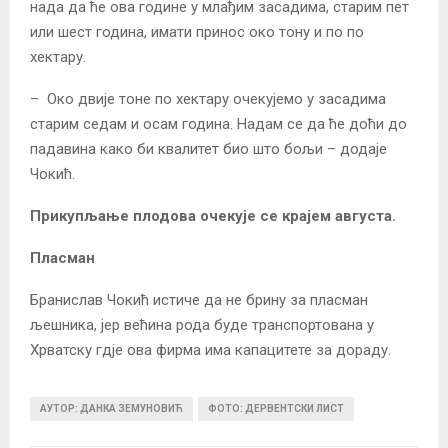
нада да ће ова године у млађим засадима, старим пет
или шест година, имати принос око тону и по по
хектару.
– Око двије тоне по хектару очекујемо у засадима
старим седам и осам година. Надам се да ће доћи до
падавина како би квалитет био што бољи – додаје
Чокић.
Прикупљање плодова очекује се крајем августа.
Пласман
Бранислав Чокић истиче да не брину за пласман
љешника, јер већина рода буде транспортована у
Хрватску гдје ова фирма има капацитете за дораду.
АУТОР: ДАНКА ЗЕМУНОВИЋ
ФОТО: ДЕРВЕНТСКИ ЛИСТ