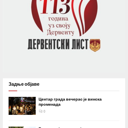
Задње објаве
Центар града вечерас је винска
променада
0