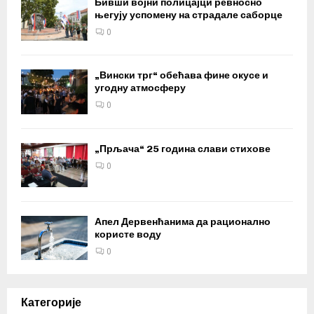
Бивши војни полицајци ревносно
његују успомену на страдале саборце
0
„Вински трг“ обећава фине окусе и
угодну атмосферу
0
„Прљача“ 25 година слави стихове
0
Апел Дервенћанима да рационално
користе воду
0
Категорије