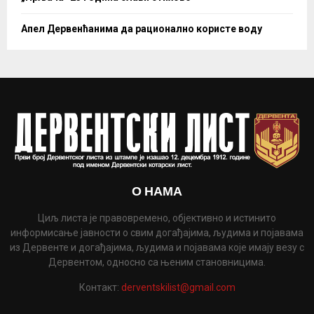
Апел Дервенћанима да рационално користе воду
О НАМА
Циљ листа је правовремено, објективно и истинито
информисање јавности о свим догађајима, људима и појавама
из Дервенте и догађајима, људима и појавама које имају везу с
Дервентом, односно са њеним становницима.
Контакт:
derventskilist@gmail.com