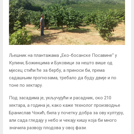
Љешник на плантажама „Еко-босанске Посавине“ у
Кулини, Божинцима и Буковици за нешто више од
мјесец стићи ће за бербу, а приноси би, према
садашњим прогнозама, требало да буду двије и по
тоне по хектару.
Под засадима је, укључујући и расадник, око 210
хектара, а година је, како каже технолог производње
Бранислав Чокић, била у почетку добра за ову културу,
али сада гледају у небо и чекају кишу која би много
значила развоју плодова у овој фази.