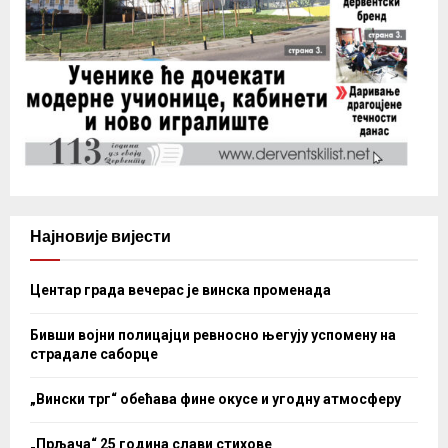
Најновије вијести
Центар града вечерас је винска променада
Бивши војни полицајци ревносно његују успомену на
страдале саборце
„Вински трг“ обећава фине окусе и угодну атмосферу
„Прљача“ 25 година слави стихове