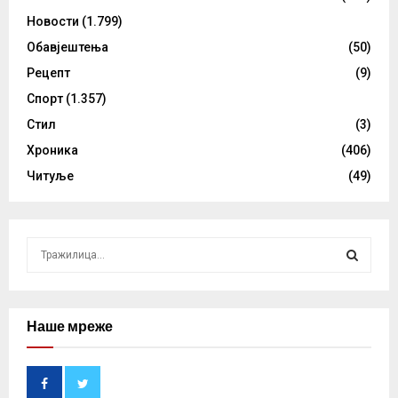
Новости
(1.799)
Обавјештења
(50)
Рецепт
(9)
Спорт
(1.357)
Стил
(3)
Хроника
(406)
Читуље
(49)
S
e
a
S
r
c
Наше мреже
E
h
f
A
o
r
R