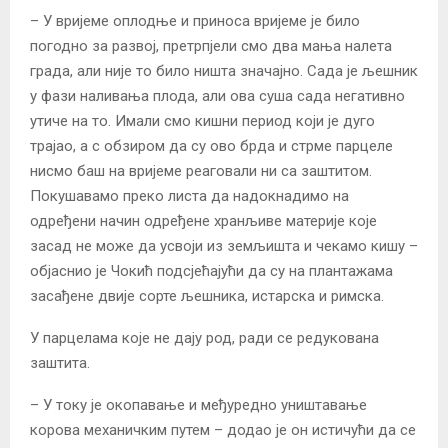
– У вријеме оплодње и приноса вријеме је било
погодно за развој, претрпјели смо два мања налета
града, али није то било ништа значајно. Сада је љешник
у фази наливања плода, али ова суша сада негативно
утиче на то. Имали смо кишни период који је дуго
трајао, а с обзиром да су ово брда и стрме парцеле
нисмо баш на вријеме реаговали ни са заштитом.
Покушавамо преко листа да надокнадимо на
одређени начин одређене хранљиве материје које
засад не може да усвоји из земљишта и чекамо кишу –
објаснио је Чокић подсјећајући да су на плантажама
засађене двије сорте љешника, истарска и римска.
У парцелама које не дају род, ради се редукована
заштита.
– У току је окопавање и међуредно уништавање
корова механичким путем – додао је он истичући да се