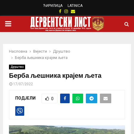
ЋИРИЛИЦА
LATINICA
Facebook
Instagram
Email
PRIMARY
MENU
Насловна
Вијести
Друштво
Берба љешника крајем љета
Друштво
Берба љешника крајем љета
17/07/2022
ПОДЈЕЛИ
0