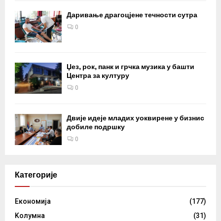
Даривање драгоцјене течности сутра
0
Џез, рок, панк и грчка музика у башти
Центра за културу
0
Двије идеје младих уоквирене у бизнис
добиле подршку
0
Категорије
Eкономија
(177)
Kолумнa
(31)