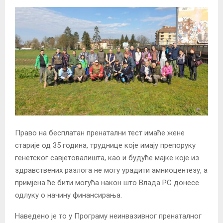
Право на бесплатан пренатални тест имаће жене
старије од 35 година, труднице које имају препоруку
генетског савјетовалишта, као и будуће мајке које из
здравствених разлога не могу урадити амниоцентезу, а
примјена ће бити могућа након што Влада РС донесе
одлуку о начину финансирања.
Наведено је то у Програму неинвазивног пренаталног