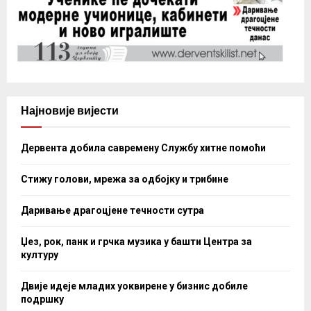
Најновије вијести
Дервента добила савремену Службу хитне помоћи
Стижу голови, мрежа за одбојку и трибине
Даривање драгоцјене течности сутра
Џез, рок, панк и грчка музика у башти Центра за
културу
Двије идеје младих уоквирене у бизнис добиле
подршку