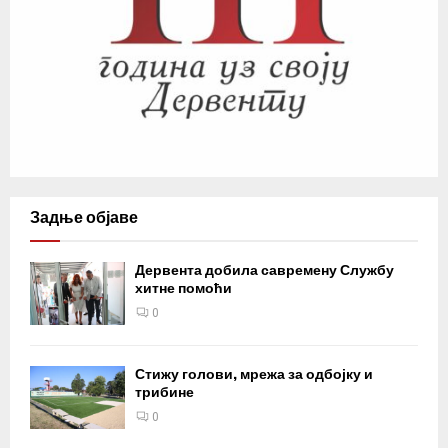
Задње објаве
Дервента добила савремену Службу
хитне помоћи
0
Стижу голови, мрежа за одбојку и
трибине
0