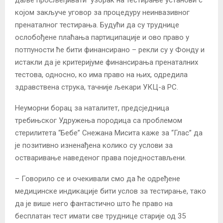
којом закључе уговор за процедуру неинвазивног
пренаталног тестирања. Будући да су труднице
ослобођене плаћања партиципације и ово право у
потпуности ће бити финансирано – рекли су у Фонду и
истакли да је критеријуме финансирања пренаталних
тестова, односно, ко има право на њих, одредила
здравствена струка, тачније љекари УКЦ-а РС.
Неуморни борац за наталитет, предсједница
требињског Удружења породица са проблемом
стерилитета “Бебе” Снежана Мисита каже за “Глас” да
је позитивно изненађена колико су услови за
остваривање наведеног права поједностављени.
– Говорило се и очекивали смо да ће одређене
медицинске индикације бити услов за тестирање, тако
да је више него фантастично што ће право на
бесплатан тест имати све труднице старије од 35