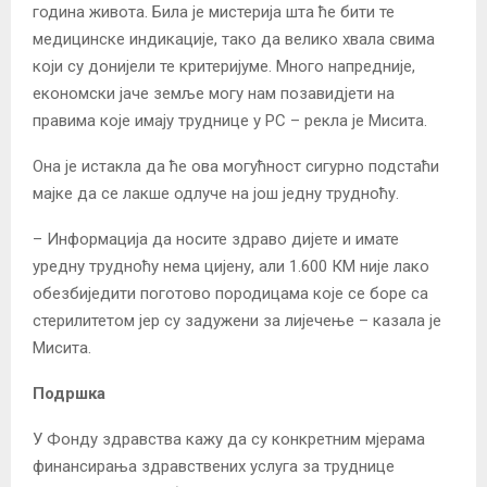
година живота. Била је мистерија шта ће бити те
медицинске индикације, тако да велико хвала свима
који су донијели те критеријуме. Много напредније,
економски јаче земље могу нам позавидјети на
правима које имају труднице у РС – рекла је Мисита.
Она је истакла да ће ова могућност сигурно подстаћи
мајке да се лакше одлуче на још једну трудноћу.
– Информација да носите здраво дијете и имате
уредну трудноћу нема цијену, али 1.600 КМ није лако
обезбиједити поготово породицама које се боре са
стерилитетом јер су задужени за лијечење – казала је
Мисита.
Подршка
У Фонду здравства кажу да су конкретним мјерама
финансирања здравствених услуга за труднице