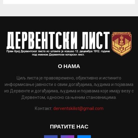
О НАМА
Циљ листа је правовремено, објективно и истинито
информисање јавности о свим догађајима, људима и појавама
из Дервенте и догађајима, људима и појавама које имају везу с
Дервентом, односно са њеним становницима.
Контакт:
derventskilist@gmail.com
ПРАТИТЕ НАС