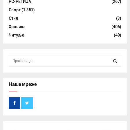
РС-РЕГИЈА
(267)
Спорт
(1.357)
Стил
(3)
Хроника
(406)
Читуље
(49)
S
e
a
S
r
c
Наше мреже
E
h
f
A
o
r
R
:
C