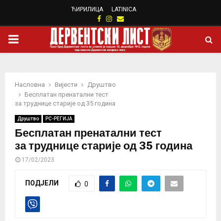
ЋИРИЛИЦА
LATINICA
Facebook
Instagram
Email
PRIMARY
MENU
Насловна
Вијести
Друштво
Бесплатан пренатални тест
за труднице старије од 35 година
Друштво
РС-РЕГИЈА
Бесплатан пренатални тест
за труднице старије од 35 година
17/02/2023
ПОДЈЕЛИ
0