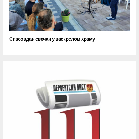
Спасовдан свечан у васкрслом храму