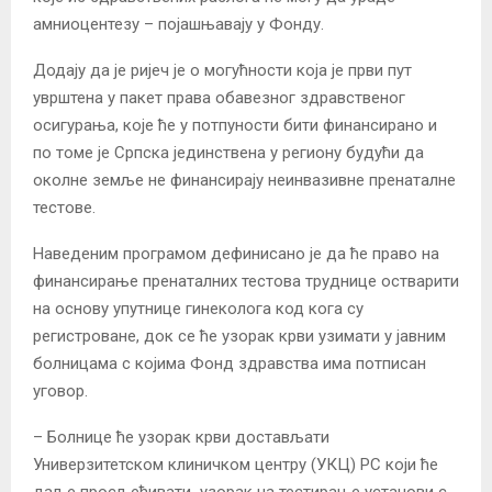
амниоцентезу – појашњавају у Фонду.
Додају да је ријеч је о могућности која је први пут
уврштена у пакет права обавезног здравственог
осигурања, које ће у потпуности бити финансирано и
по томе је Српска јединствена у региону будући да
околне земље не финансирају неинвазивне пренаталне
тестове.
Наведеним програмом дефинисано је да ће право на
финансирање пренаталних тестова труднице остварити
на основу упутнице гинеколога код кога су
регистроване, док се ће узорак крви узимати у јавним
болницама с којима Фонд здравства има потписан
уговор.
– Болнице ће узорак крви достављати
Универзитетском клиничком центру (УКЦ) РС који ће
даље просљеђивати узорак на тестирање установи с