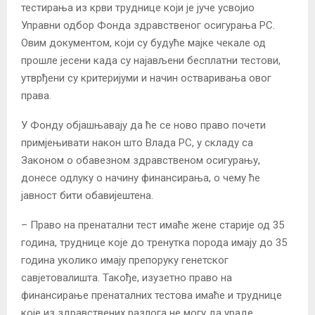
тестирања из крви труднице који је јуче усвојио
Управни одбор Фонда здравственог осигурања РС.
Овим документом, који су будуће мајке чекале од
прошле јесени када су најављени бесплатни тестови,
утврђени су критеријуми и начин остваривања овог
права.
У Фонду објашњавају да ће се ново право почети
примјењивати након што Влада РС, у складу са
Законом о обавезном здравственом осигурању,
донесе одлуку о начину финансирања, о чему ће
јавност бити обавијештена.
– Право на пренатални тест имаће жене старије од 35
година, труднице које до тренутка порода имају до 35
година уколико имају препоруку генетског
савјетовалишта. Такође, изузетно право на
финансирање пренаталних тестова имаће и труднице
које из здравствених разлога не могу да ураде