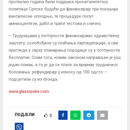
протеклих година били подршка пронаталитетној
политици Српске будући да финансирају три покушаја
вантјелесне оплодње, те процедуре попут
амниоцентезе, дабл и трипл тестова и слично.
– Трудницама у потпуности финансирамо здравствену
заштиту, ослобођене су плаћања партиципације, а сви
прегледи у сврху планирања породице су у потпуности
бесплатни. Осим тога, новим законом направљен је још
један помак, а то је да се плате за вријеме трудничког
боловања рефундирају у износу од 100 одсто –
подсјетили су из Фонда.
www.glassrpske.com
ПОДЈЕЛИ
0