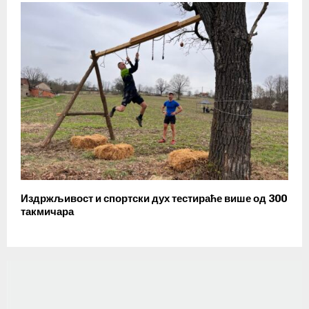
Издржљивост и спортски дух тестираће више од 300
такмичара