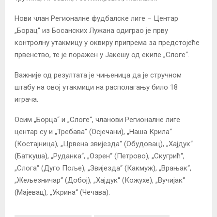
Нови члан Регионалне фудбалске лиге – Центар
„Борац“ из Босанских Лужана одиграо је прву
контролну утакмицу у оквиру припрема за предстојеће
првенство, те је поражен у Јакешу од екипе „Слоге“.
Важније од резултата је чињеница да је стручном
штабу на овој утакмици на располагању било 18
играча.
Осим „Борца“ и „Слоге“, чланови Регионалне лиге
центар су и „Требава“ (Осјечани), „Наша Крила“
(Костајница), „Црвена звијезда“ (Обудовац), „Хајдук“
(Баткуша), „Руданка“, „Озрен“ (Петрово), „Скугрић“,
„Слога“ (Дуго Поље), „Звијезда“ (Какмуж), „Врањак“,
„Жељезничар“ (Добој), „Хајдук“ (Кожухе), „Вучијак“
(Мајевац), „Укрина“ (Чечава).