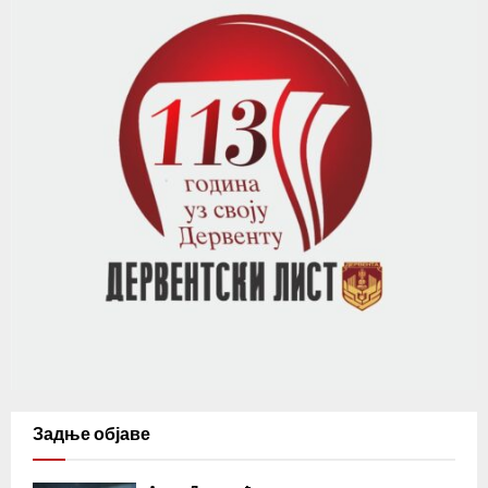
Задње објаве