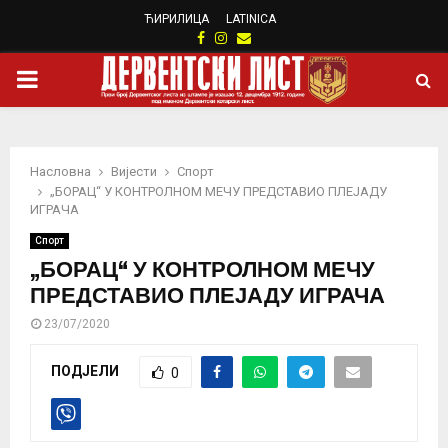
ЋИРИЛИЦА
LATINICA
Facebook
Instagram
Email
PRIMARY
MENU
Насловна
Вијести
Спорт
„БОРАЦ“ У КОНТРОЛНОМ МЕЧУ ПРЕДСТАВИО ПЛЕЈАДУ
ИГРАЧА
Спорт
„БОРАЦ“ У КОНТРОЛНОМ МЕЧУ
ПРЕДСТАВИО ПЛЕЈАДУ ИГРАЧА
23/07/2020
ПОДЈЕЛИ
0