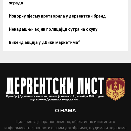
зграда
Изворну пјесму претворила у дервентски бренд
Некадашњи војни полицајци сутра на окупу
Викенд акција у „Шики маркетима“
О НАМА
Циљ листа је правовремено, објективно и истинито
информисање јавности о свим догађајима, људима и појавама