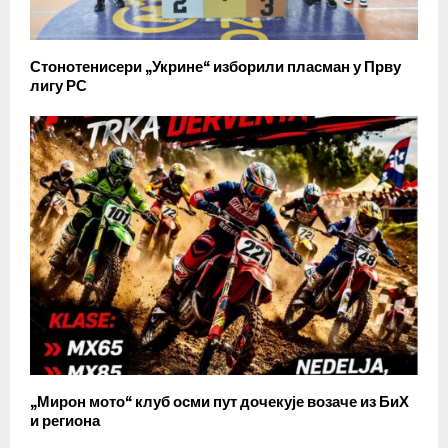
Стонотенисери „Укрине“ изборили пласман у Прву
лигу РС
„Мирон мото“ клуб осми пут дочекује возаче из БиХ
и региона