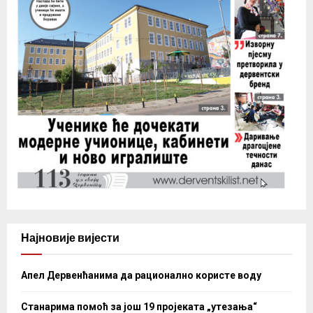
Најновије вијести
Апел Дервенћанима да рационално користе воду
Станарима помоћ за још 19 пројеката „утезања“