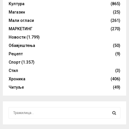
Култура
(865)
Магазин
(25)
Мали огласи
(261)
МАРКЕТИНГ
(270)
Новости
(1.799)
Обавјештења
(50)
Рецепт
(9)
Спорт
(1.357)
Стил
(3)
Хроника
(406)
Читуље
(49)
S
e
a
S
r