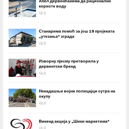
Апел Дервенћанима да рационално
користе воду
0
Станарима помоћ за још 19 пројеката
„утезања“ зграда
0
Изворну пјесму претворила у
дервентски бренд
0
Некадашњи војни полицајци сутра на
окупу
0
Викенд акција у „Шики маркетима“
0