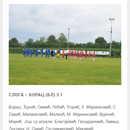
СЛОГА – БОРАЦ (БЛ) 3:1
Борац: Ђукић, Симић, Пећић, Ћорић, З. Маринковић, С.
Савић, Миланковић, Малкић, М. Маринковић, Вујичић,
Марић. Још су играли: Благојевић, Гвоздаревић, Пиваш,
Трутина, Н. Савић, Гостимировић, Макивић.