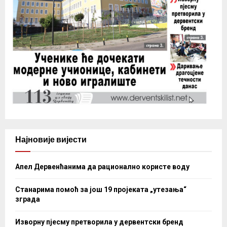
Најновије вијести
Апел Дервенћанима да рационално користе воду
Станарима помоћ за још 19 пројеката „утезања“
зграда
Изворну пјесму претворила у дервентски бренд