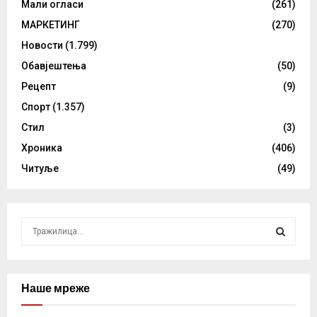
Мали огласи
(261)
МАРКЕТИНГ
(270)
Новости
(1.799)
Обавјештења
(50)
Рецепт
(9)
Спорт
(1.357)
Стил
(3)
Хроника
(406)
Читуље
(49)
S
e
a
S
r
c
Наше мреже
E
h
f
A