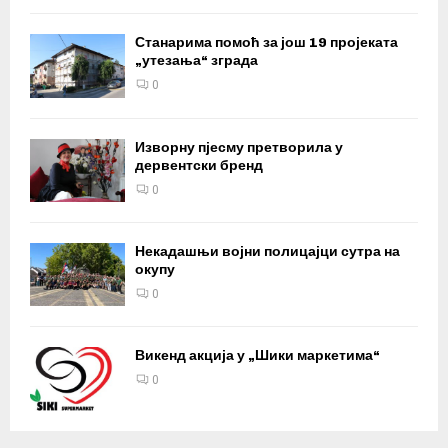
Станарима помоћ за још 19 пројеката
„утезања“ зграда
0
Изворну пјесму претворила у
дервентски бренд
0
Некадашњи војни полицајци сутра на
окупу
0
Викенд акција у „Шики маркетима“
0