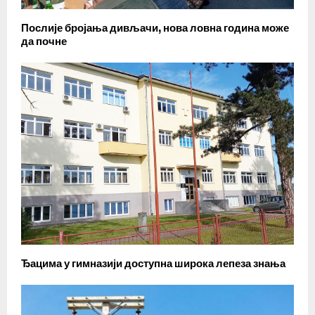
Послије бројања дивљачи, нова ловна година може
да почне
Ђацима у гимназији доступна широка лепеза знања