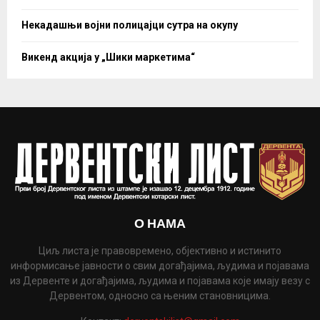
Некадашњи војни полицајци сутра на окупу
Викенд акција у „Шики маркетима“
О НАМА
Циљ листа је правовремено, објективно и истинито
информисање јавности о свим догађајима, људима и појавама
из Дервенте и догађајима, људима и појавама које имају везу с
Дервентом, односно са њеним становницима.