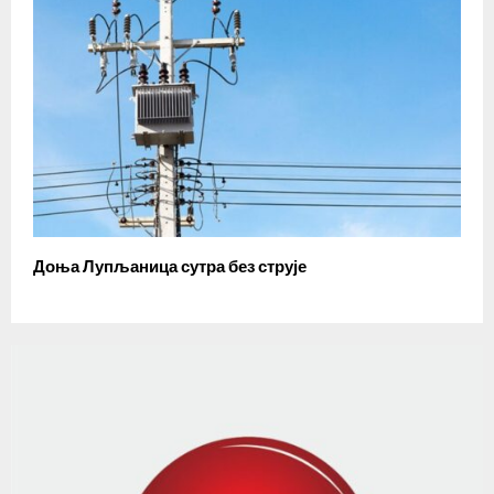
Доња Лупљаница сутра без струје