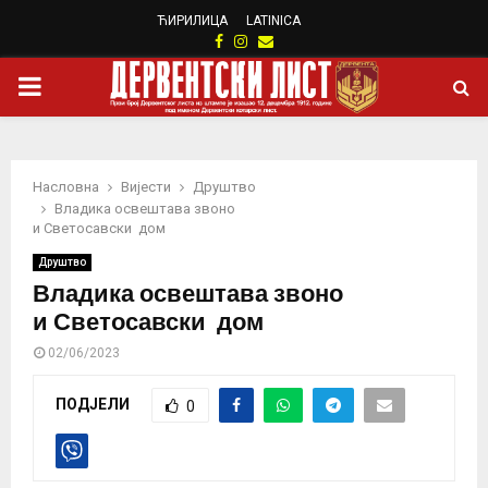
ЋИРИЛИЦА
LATINICA
Facebook
Instagram
Email
PRIMARY
MENU
Насловна
Вијести
Друштво
Владика освештава звоно
и Светосавски дом
Друштво
Владика освештава звоно
и Светосавски дом
02/06/2023
ПОДЈЕЛИ
0