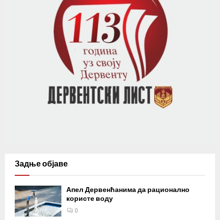
Задње објаве
Апел Дервенћанима да рационално
користе воду
0