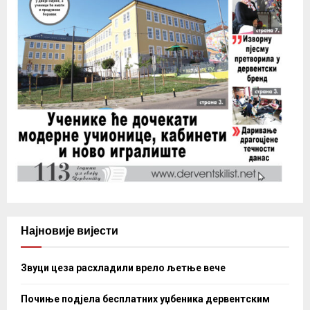
Најновије вијести
Звуци цеза расхладили врело љетње вече
Почиње подјела бесплатних уџбеника дервентским