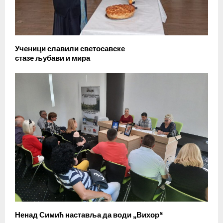
Ученици славили светосавске
стазе љубави и мира
Ненад Симић наставља да води „Вихор“