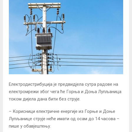
Електродистрибуција је предвидјела сутра радове на
електромрежи због чега ће Горња и Доња Лупљаница
током дијела дана бити без струје.
– Корисници електричне енергије из Горње и Доње
Лупљанице струје неће имати од осам до 14 часова –
пише у обавјештењу.