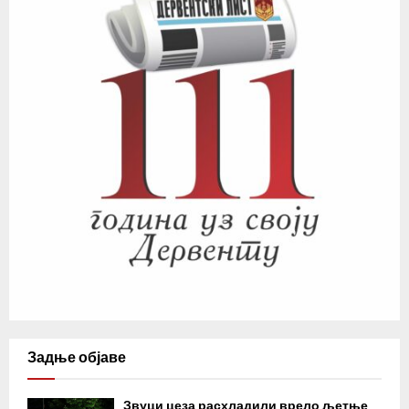
Задње објаве
Звуци цеза расхладили врело љетње