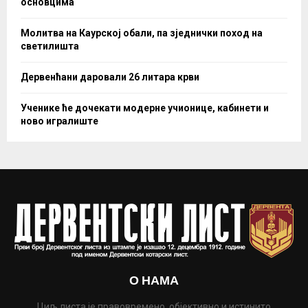
основцима
Молитва на Каурској обали, па зједнички поход на
светилишта
Дервенћани даровали 26 литара крви
Ученике ће дочекати модерне учионице, кабинети и
ново игралиште
О НАМА
Циљ листа је правовремено, објективно и истинито