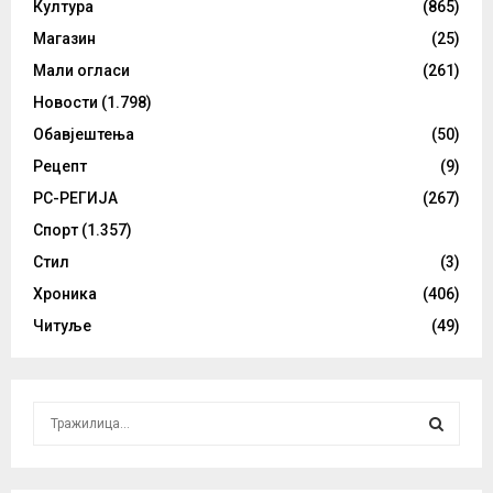
Култура
(865)
Магазин
(25)
Мали огласи
(261)
Новости
(1.798)
Обавјештења
(50)
Рецепт
(9)
РС-РЕГИЈА
(267)
Спорт
(1.357)
Стил
(3)
Хроника
(406)
Читуље
(49)
S
e
a
S
r