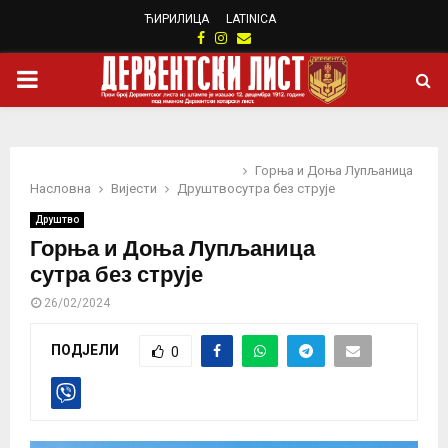
ЋИРИЛИЦА
LATINICA
Facebook
Instagram
Email
PRIMARY
MENU
Горња и Доња Лупљаница
Насловна
Вијести
Друштво
сутра без струје
Друштво
Горња и Доња Лупљаница
сутра без струје
26/02/2024
ПОДЈЕЛИ
0