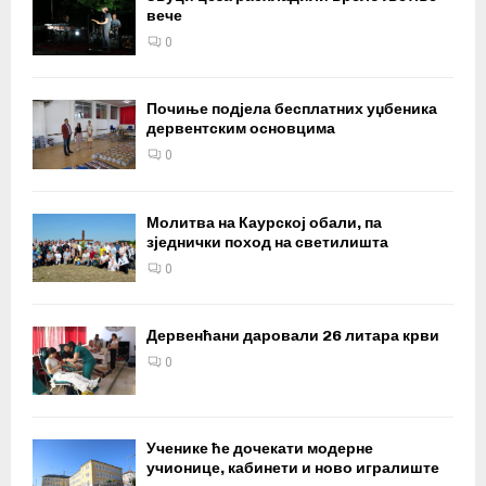
вече
0
Почиње подјела бесплатних уџбеника
дервентским основцима
0
Молитва на Каурској обали, па
зједнички поход на светилишта
0
Дервенћани даровали 26 литара крви
0
Ученике ће дочекати модерне
учионице, кабинети и ново игралиште