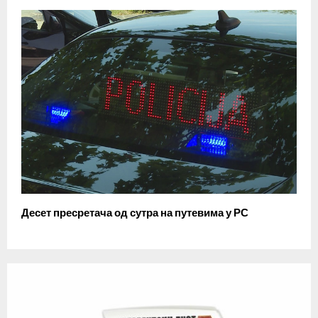
Десет пресретача од сутра на путевима у РС