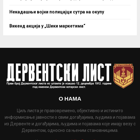
Некадашњи војни полицајци сутра на окупу
Викенд акција у „Шики маркетима“
О НАМА
Циљ листа је правовремено, објективно и истинито
информисање јавности о свим догађајима, људима и појавама
из Дервенте и догађајима, људима и појавама које имају везу с
Дервентом, односно са њеним становницима.