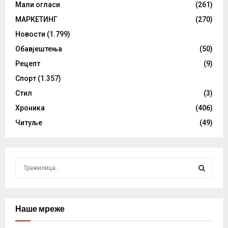
Мали огласи
(261)
МАРКЕТИНГ
(270)
Новости
(1.799)
Обавјештења
(50)
Рецепт
(9)
Спорт
(1.357)
Стил
(3)
Хроника
(406)
Читуље
(49)
S
e
a
S
r
c
Наше мреже
E
h
f