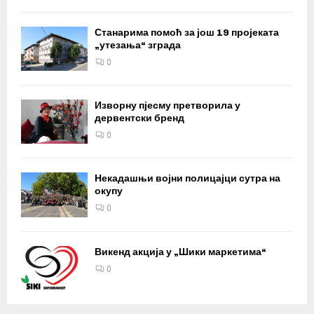
Станарима помоћ за још 19 пројеката
„утезања“ зграда
0
Изворну пјесму претворила у
дервентски бренд
0
Некадашњи војни полицајци сутра на
окупу
0
Викенд акција у „Шики маркетима“
0