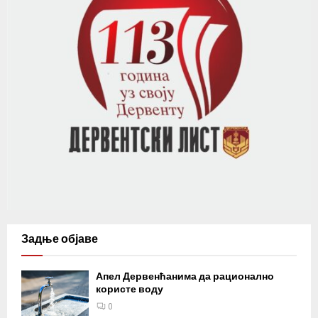
Задње објаве
Апел Дервенћанима да рационално
користе воду
0