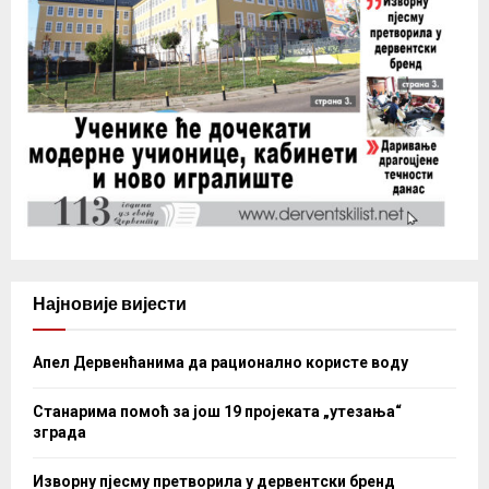
Најновије вијести
Апел Дервенћанима да рационално користе воду
Станарима помоћ за још 19 пројеката „утезања“
зграда
Изворну пјесму претворила у дервентски бренд