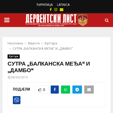
ЋИРИЛИЦА
LATINICA
Facebook
Instagram
Email
PRIMARY
MENU
Насловна
Вијести
Култура
СУТРА „БАЛКАНСКА МЕЂА“ И „ДАМБО“
Култура
СУТРА „БАЛКАНСКА МЕЂА“ И
„ДАМБО“
08/04/2019
ПОДЈЕЛИ
0