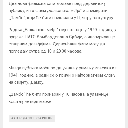
Два нова филмска хита долазе пред дервентску
публику, и то филм „Балканска међа“ и анимирани
„Дамбо“, који ће бити приказани у Центру за културу.
Радња „Балканске међе“ смјештена је у 1999. годину, у
вријеме НАТО бомбардовања Србије, а инспирисан је
стварним догађајима. Дервенћани филм могу да
погледају сутра од 18 и 20.30 часова.
Млађа публика моћи ће да ужива у римејку класика из
1941. године, а ради се о причи о најпознатијем слону
на свијету, Дамбу.
„Дамбо“ ће бити приказан у 16 часова, а улазнице
коштају четири марке.
АУТОР: ДАЛИБОРКА РОГИЋ