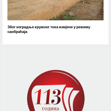
Због изградње кружног тока измјене у режиму
саобраћаја