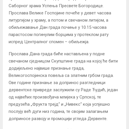
Саборног храма Успења Пресвете Богородице.
Прослава Велике Госпојине почеће у девет часова
литургијом у храму, а потом и свечаном литијом, а
обиљежавање Дан града почиње у 10.15 часова
парастосом погинулим борцима у протеклом рату
испред Централног спомен – обиљежја.
Прослава Дана града биће настављена у подне
свечаном сједницом Скупштине града на којој ће бити
додијељено највише признање града,
Великогоспојинска повеља са златним грбом града.
Ове године признање за допринос разгледници
дервентске привреде заслужили су Раде Ћудић, један
од највећих произвођача млијека у Српској, те
предузећа „Фрукта трејд“ и „Нивекс“ која успјешно
послују већ дуги низ година, те својим залагањем
доприносе развоју и промоцији угледа Дервенте.