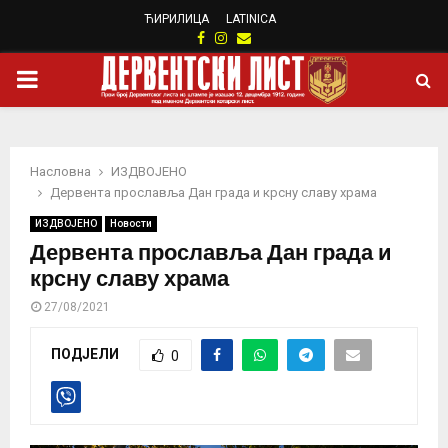
ЋИРИЛИЦА
LATINICA
Facebook
Instagram
Email
PRIMARY
MENU
Насловна
ИЗДВОЈЕНО
Дервента прославља Дан града и крсну славу храма
ИЗДВОЈЕНО
Новости
Дервента прославља Дан града и
крсну славу храма
27/08/2021
ПОДЈЕЛИ
0