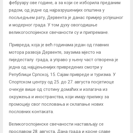
фебруару ове године, а за који се изборила преданим
радом, од једне од најразрушенијих општина у
посљедњем рату, Дервента је данас примјер успјешног
и модерног града. У том духу овогодишње
великогоспојинске свечаности су и припремане.
Привреда, која је већ годинама један од главних
мотора развоја Дервенте, заузима мјесто на
пиједесталу града, а управо у њену част отворена је
једна од најцјењенијих привредених смотри у
Републици Српској, 15. Сајам привреде и туризма. У
Спортском центру од 25. до 27. августа посјетиоце
очекује више од стотину домаћих и излагача из
окружења и иностранства, који имају прилику за
промоцију свог пословања и склапање нових
пословних контаката.
Великогоспојинске свечаности настављају се
прославом 28. августа, Дана града и крсне славе