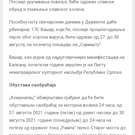
Послије уручивања повеље, биће одржан славски
обред и ломљење славског колача.
Посебну ноту свечарским данима у Дервенти даће
јубиларни, 170. Вашар, који ће, послије прошлогодишња
паузе због корона вируса, бити одржан од 27. до 30.
августа, на познатој локацији, на „Сајмишту“.
Вашар, као једна од најдуговјечнијих манифестација на
Балкану, почетком године уврштен је на Листу
нематеријалног културног насљеђа Републике Српске.
Обустава саобраћаја
„Комуналац“ обавјештава грађане да ће бити
обустављен саобраћај за моторна возила 24 часа, од
27. августа 2021. године (петак) од девет часова до 30.
августа 2021. године (понедјељак) до 24 часа на
потезу од кружног тока „Рампа“ преко Старог моста до