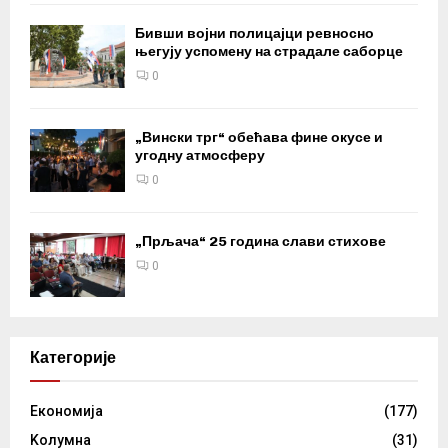
Бивши војни полицајци ревносно
његују успомену на страдале саборце
0
„Вински трг“ обећава фине окусе и
угодну атмосферу
0
„Прљача“ 25 година слави стихове
0
Категорије
Eкономија
(177)
Kолумнa
(31)