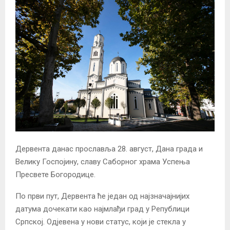
Дервента данас прославља 28. август, Дана града и
Велику Госпојину, славу Саборног храма Успења
Пресвете Богородице.
По први пут, Дервента ће један од најзначајнијих
датума дочекати као најмлађи град у Републици
Српској. Одјевена у нови статус, који је стекла у