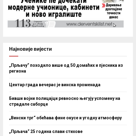
Најновије вијести
„Прљачу“ походило више од 50 домаћих и пјесника из
региона
Центар града вечерас је винска променада
Бивши војни полицајци ревносно његују успомену на
страдале саборце
„Вински трг“ обећава фине окусе и угодну атмосферу
„Прљача“ 25 година слави стихове