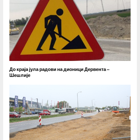
До краја јула радови на дионици Дервента –
Шешлије