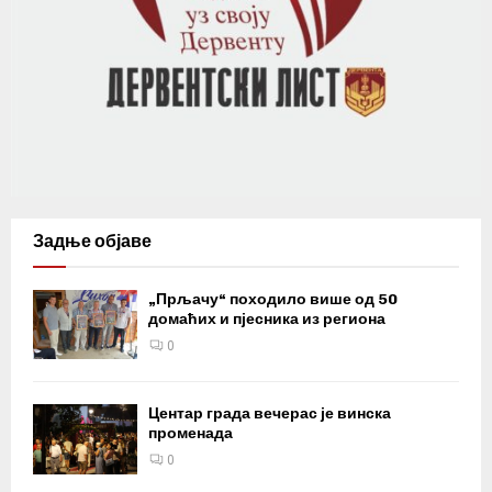
Задње објаве
„Прљачу“ походило више од 50
домаћих и пјесника из региона
0
Центар града вечерас је винска
променада
0