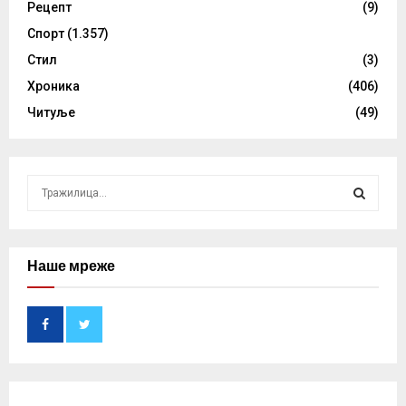
Рецепт
(9)
Спорт
(1.357)
Стил
(3)
Хроника
(406)
Читуље
(49)
S
e
a
S
r
c
Наше мреже
E
h
f
A
o
r
R
:
C