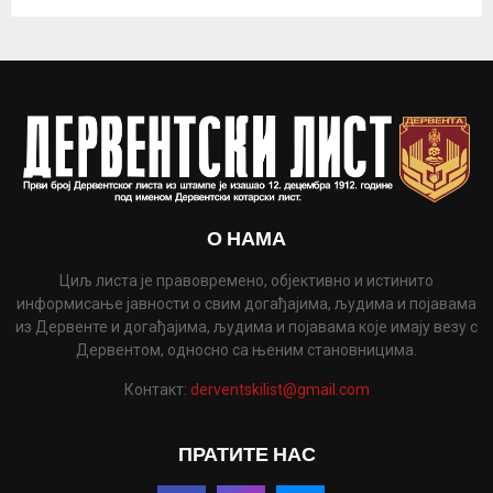
О НАМА
Циљ листа је правовремено, објективно и истинито
информисање јавности о свим догађајима, људима и појавама
из Дервенте и догађајима, људима и појавама које имају везу с
Дервентом, односно са њеним становницима.
Контакт:
derventskilist@gmail.com
ПРАТИТЕ НАС