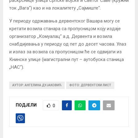
раскрснице улица Српске војске и Светог Саве (кружни
ток „Вага“) као и на локалитету „Сајмиште“.
У периоду одржавања дервентског Вашара могу се
кретати возила станара са пропусницом коју издаје
организатор „Комуалац“ а.д. Дервента и возила
снабдијевања у периоду од пет до десет часова. Улаз
и излаз за возила са пропусницом ће се одвијати из
Книнске улице (магистрални пут – аутобуска станица
„НАС“).
АУТОР: АНГЕЛИНА ДУЈАКОВИЋ
ФОТО: ДЕРВЕНТСКИ ЛИСТ
ПОДЈЕЛИ
0