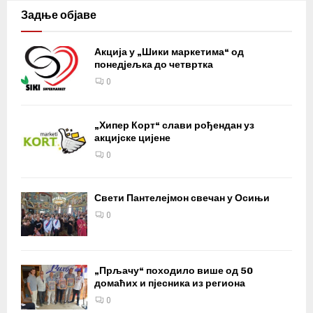
Задње објаве
Акција у „Шики маркетима“ од
понедјељка до четвртка
0
„Хипер Корт“ слави рођендан уз
акцијске цијене
0
Свети Пантелејмон свечан у Осињи
0
„Прљачу“ походило више од 50
домаћих и пјесника из региона
0