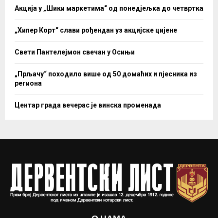
Акција у „Шики маркетима“ од понедјељка до четвртка
„Хипер Корт“ слави рођендан уз акцијске цијене
Свети Пантелејмон свечан у Осињи
„Прљачу“ походило више од 50 домаћих и пјесника из
региона
Центар града вечерас је винска променада