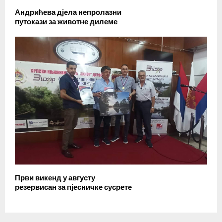
Андрићева дјела непролазни
путокази за животне дилеме
Први викенд у августу
резервисан за пјесничке сусрете