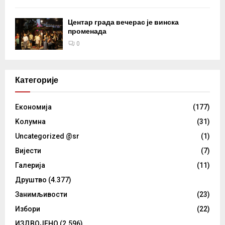
Центар града вечерас је винска
променада
0
Категорије
Eкономија
(177)
Kолумнa
(31)
Uncategorized @sr
(1)
Вијести
(7)
Галерија
(11)
Друштво
(4.377)
Занимљивости
(23)
Избори
(22)
ИЗДВОЈЕНО
(2.596)