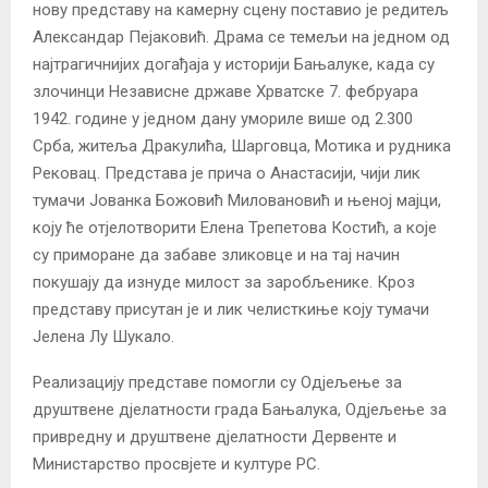
нову представу на камерну сцену поставио је редитељ
Александар Пејаковић. Драма се темељи на једном од
најтрагичнијих догађаја у историји Бањалуке, када су
злочинци Независне државе Хрватске 7. фебруара
1942. године у једном дану умориле више од 2.300
Срба, житеља Дракулића, Шарговца, Мотика и рудника
Рековац. Представа је прича о Анастасији, чији лик
тумачи Јованка Божовић Миловановић и њеној мајци,
коју ће отјелотворити Елена Трепетова Костић, а које
су приморане да забаве зликовце и на тај начин
покушају да изнуде милост за заробљенике. Кроз
представу присутан је и лик челисткиње коју тумачи
Јелена Лу Шукало.
Реализацију представе помогли су Одјељење за
друштвене дјелатности града Бањалука, Одјељење за
привредну и друштвене дјелатности Дервенте и
Министарство просвјете и културе РС.