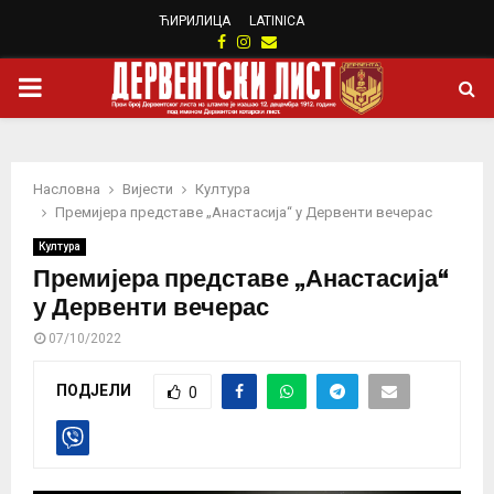
ЋИРИЛИЦА
LATINICA
Facebook
Instagram
Email
PRIMARY
MENU
Насловна
Вијести
Култура
Премијера представе „Анастасија“ у Дервенти вечерас
Култура
Премијера представе „Анастасија“
у Дервенти вечерас
07/10/2022
ПОДЈЕЛИ
0