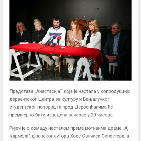
Представа „Анастасија“, која је настала у копродукцији
дервентског Центра за културу и Бањалучког
студентског позоришта пред Дервенћанима ће
премијерно бити изведена вечерас у 20 часова.
Ријеч је о комаду насталом према мотивима драме „Ај
Кармела“, шпанског аутора Хосе Санчиса Синестера, а